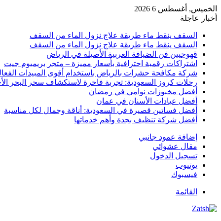
الخميس, أغسطس 6 2026
أخبار عاجلة
السقف ينقط ماء طريقة علاج نزول الماء من السقف
السقف ينقط ماء طريقة علاج نزول الماء من السقف
قهوجيين فن الضيافة العربية الأصيلة في الرياض
اشتراكات رقمية احترافية بأسعار مميزة – متجر بريميوم جيت
شركة مكافحة حشرات بالرياض باستخدام أقوى المبيدات الفعال
رحلات كروز السعودية: تجربة فاخرة لاستكشاف سحر البحر الأح
أفضل مخبوزات نوامي في رمضان
أفضل عيادات الأسنان في عمان
أفضل فساتين قصيرة في السعودية: أناقة وجمال لكل مناسبة
أفضل شركة تنظيف بجدة وأهم خدماتها
إضافة عمود جانبي
مقال عشوائي
تسجيل الدخول
يوتيوب
فيسبوك
القائمة