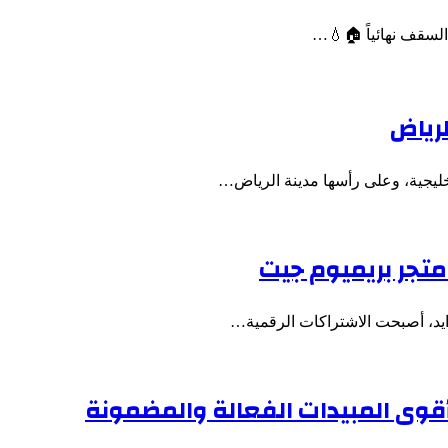
السقف نهائياً 🏠💧…
لرياض
الخليجية، وعلى رأسها مدينة الرياض…
متجر بريميوم جيت
زايد، أصبحت الاشتراكات الرقمية…
وى المبيدات الفعالة والمضمونة