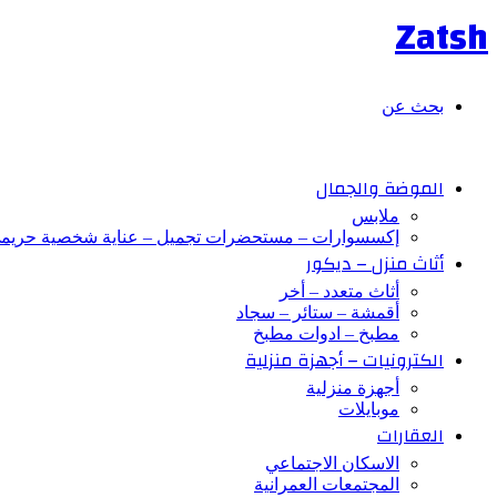
Zatsh
بحث عن
الموضة والجمال
ملابس
إكسسوارات – مستحضرات تجميل – عناية شخصية حريم
أثاث منزل – ديكور
أثاث متعدد – أخر
أقمشة – ستائر – سجاد
مطبخ – ادوات مطبخ
الكترونيات – أجهزة منزلية
أجهزة منزلية
موبايلات
العقارات
الاسكان الاجتماعي
المجتمعات العمرانية