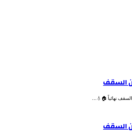
من السقف
السقف نهائياً 🏠💧…
من السقف