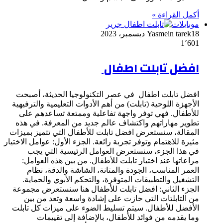
أكمل القراءة »
موبايلات
18 ديسمبر، 2023
Yasmein tarek
1٬601
افضل تابلت اطفال
افضل تابلت اطفال في عصر التكنولوجيا الحديثة، أصبحت
الأجهزة اللوحية (تابلت) من أهم الأدوات التعليمية والترفيهية
للأطفال. فهي توفر واجهة تفاعلية وممتعة تساعدهم على
تطوير مهاراتهم واكتشاف عالم جديد من المعرفة. في هذه
المقالة، سنستعرض افضل تابلت للأطفال التي تتميز بميزات
مثيرة للاهتمام وتوفر تجربة رائعة. الجزء الأول: عوامل الاختيار
في هذا الجزء، سنستعرض العوامل الرئيسية التي يجب
مراعاتها عند اختيار تابلت للأطفال. من بين هذه العوامل:
العمر المناسب، الجودة والمتانة، الشاشة والدقة، نظام
التشغيل والتطبيقات المتوفرة، والتحكم الأبوي والحماية.
الجزء الثاني: افضل تابلت للأطفال هنا سنستعرض مجموعة
من التابلتات التي حازت على إشادة واسعة وتعد من بين
الأفضل للأطفال. سيتم تسليط الضوء على ميزات كل تابلت
وما يقدمه من فوائد للأطفال، بالإضافة إلى تقييمات