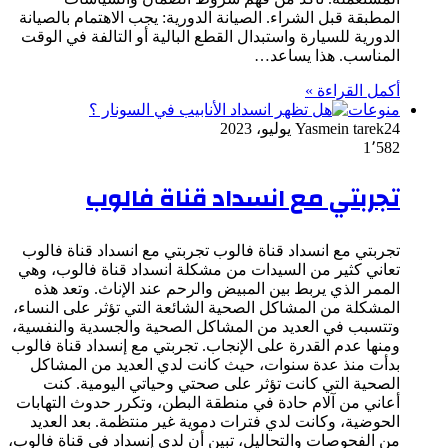
المطبقة قبل الشراء. الصيانة الدورية: يجب الاهتمام بالصيانة
الدورية للسيارة واستبدال القطع البالية أو التالفة في الوقت
المناسب. هذا يساعد…
أكمل القراءة »
منوعات
24 يوليو، 2023
Yasmein tarek
1٬582
تجربتي مع انسداد قناة فالوب
تجربتي مع انسداد قناة فالوب تجربتي مع انسداد قناة فالوب
تعاني كثير من السيدات من مشكلة انسداد قناة فالوب، وهي
الممر الذي يربط بين المبيض والرحم عند الإناث. وتعد هذه
المشكلة من المشاكل الصحية الشائعة التي تؤثر على النساء،
وتتسبب في العديد من المشاكل الصحية والجسدية والنفسية،
ومنها عدم القدرة على الإنجاب. تجربتي مع إنسداد قناة فالوب
بدأت منذ عدة سنوات، حيث كانت لدي العديد من المشاكل
الصحية التي كانت تؤثر على صحتي وحياتي اليومية. كنت
أعاني من آلام حادة في منطقة البطن، وتكرر حدوث التهابات
الحوضية، وكانت لدي فترات دموية غير منتظمة. بعد العديد
من الفحوصات والتحاليل، تبين أن لدي إنسداد في قناة فالوب،