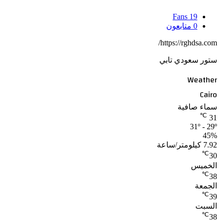
Fans
19
0
متابعون
https://rghdsa.com/
ستور سعودي تابي
Weather
Cairo
سماء صافية
℃
31
31º - 29º
45%
7.92 كيلومتر/ساعة
℃
30
الخميس
℃
38
الجمعة
℃
39
السبت
℃
38