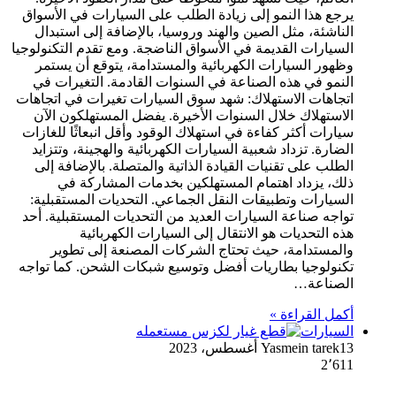
يرجع هذا النمو إلى زيادة الطلب على السيارات في الأسواق
الناشئة، مثل الصين والهند وروسيا، بالإضافة إلى استبدال
السيارات القديمة في الأسواق الناضجة. ومع تقدم التكنولوجيا
وظهور السيارات الكهربائية والمستدامة، يتوقع أن يستمر
النمو في هذه الصناعة في السنوات القادمة. التغيرات في
اتجاهات الاستهلاك: شهد سوق السيارات تغيرات في اتجاهات
الاستهلاك خلال السنوات الأخيرة. يفضل المستهلكون الآن
سيارات أكثر كفاءة في استهلاك الوقود وأقل انبعاثًا للغازات
الضارة. تزداد شعبية السيارات الكهربائية والهجينة، وتتزايد
الطلب على تقنيات القيادة الذاتية والمتصلة. بالإضافة إلى
ذلك، يزداد اهتمام المستهلكين بخدمات المشاركة في
السيارات وتطبيقات النقل الجماعي. التحديات المستقبلية:
تواجه صناعة السيارات العديد من التحديات المستقبلية. أحد
هذه التحديات هو الانتقال إلى السيارات الكهربائية
والمستدامة، حيث تحتاج الشركات المصنعة إلى تطوير
تكنولوجيا بطاريات أفضل وتوسيع شبكات الشحن. كما تواجه
الصناعة…
أكمل القراءة »
السيارات
13 أغسطس، 2023
Yasmein tarek
2٬611