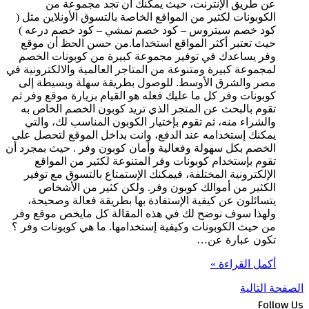
عن طريق الإنترنت، حيث يمكنك أن تجد مجموعة من
الكوبونات لكثير من المواقع الخاصة بالتسوق الأونلاين مثل (
كود خصم سيتروس – كود خصم نمشي – كود خصم درعه )
حيث تعتبر أكثر المواقع استخداما.من حسن الحظ أن موقع
وفر يساعدك في توفير مجموعة كبيرة من كوبونات الخصم
لمجموعة كبيرة ومتنوعة من المتاجر العالمية والالكترونية في
مصر والشرق الأوسط. للوصول بطريقة سهلة وبسيطة إلى
كوبونات وفر كل ما عليك فعله هو القيام بزيارة موقع وفر ثم
تقوم بالبحث عن المتجر الذي تريد كوبون الخصم الخاص به
والشراء منه، ثم تقوم بإختيار الكوبون المناسب لك، والتي
يمكنك إستخدامه عند الدفع، وانت بداخل الموقع لتحصل على
الخصم بكل سهولة وفعالية وأمان كوبون وفر . حيث بمجرد أن
تقوم بإستخدام كوبونات وفر المتنوعة لكثير من المواقع
الإلكترونية المختلفة، فيمكنك الإستمتاع بالتسوق مع توفير
الكثير من أموالك كوبون وفر. ولكن كثير من الأشخاص
يتسائلون عن كيفية الإستفادة بها بطريقة فعالة وصحيحة،
ولهذا سوف نوضح لك في هذه المقالة كل مايخص موقع وفر
من حيث الكوبونات وكيفية إستخدامها. ما هي كوبونات وفر ؟
تكون عبارة عن…
أكمل القراءة »
الصفحة التالية
Follow Us