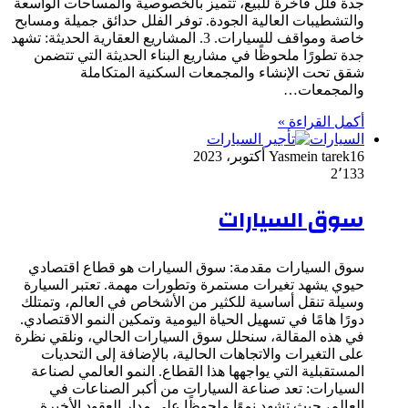
جدة فلل فاخرة للبيع، تتميز بالخصوصية والمساحات الواسعة
والتشطيبات العالية الجودة. توفر الفلل حدائق جميلة ومسابح
خاصة ومواقف للسيارات. 3. المشاريع العقارية الحديثة: تشهد
جدة تطورًا ملحوظًا في مشاريع البناء الحديثة التي تتضمن
شقق تحت الإنشاء والمجمعات السكنية المتكاملة
والمجمعات…
أكمل القراءة »
السيارات
16 أكتوبر، 2023
Yasmein tarek
2٬133
سوق السيارات
سوق السيارات مقدمة: سوق السيارات هو قطاع اقتصادي
حيوي يشهد تغيرات مستمرة وتطورات مهمة. تعتبر السيارة
وسيلة تنقل أساسية للكثير من الأشخاص في العالم، وتمتلك
دورًا هامًا في تسهيل الحياة اليومية وتمكين النمو الاقتصادي.
في هذه المقالة، سنحلل سوق السيارات الحالي، ونلقي نظرة
على التغيرات والاتجاهات الحالية، بالإضافة إلى التحديات
المستقبلية التي يواجهها هذا القطاع. النمو العالمي لصناعة
السيارات: تعد صناعة السيارات من أكبر الصناعات في
العالم، حيث تشهد نموًا ملحوظًا على مدار العقود الأخيرة.