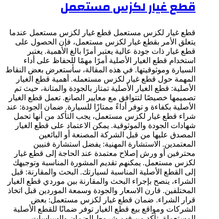
قطع غيار لكزس مستعمل
قطع غيار لكزس مستعمل قطع غيار لكزس مستعمل عندما
يتعلق الأمر بقطع غيار لكزس مستعمل، فإن الحصول على
قطع غيار ذات جودة عالية يعتبر أمرًا بالغ الأهمية. يعتبر
استخدام قطع الغيار الأصلية أمرًا مهمًا للحفاظ على أداء
السيارة وموثوقيتها. في هذه المقالة، سأستعرض بعض النقاط
المهمة حول قطع غيار لكزس مستعمله. أهمية قطع الغيار
الأصلية: قطع الغيار الأصلية تمتاز بالجودة والمتانة، حيث تم
تصميمها خصيصًا لتتوافق مع معايير الصانع. تعمل قطع الغيار
الأصلية بكفاءة و توفر أداءً ممتازًا للسيارة. ضمان الجودة: عند
شراء قطع غيار لكزس مستعمل، يجب التأكد من أنها تحمل
شهادات الجودة والموثوقية. يمكن الاعتماد على قطع الغيار
المصدق عليها من قبل الشركة المصنعة أو البائعين
المعتمدين. الاستشارة المهنية: يفضل استشارة فنيين
محترفين أو ورش إصلاح معتمدة عند الحاجة إلى قطع غيار
لكزس مستعمل. يمكنهم تقديم المشورة المناسبة وتوجيهك
إلى القطع الأصلية المناسبة لسيارتك. البحث والمقارنة: قبل
الشراء، ينصح بإجراء البحث والمقارنة بين موردي قطع الغيار
المختلفين. قارن الاسعار والجودة وسمعة الموردين قبل اتخاذ
قرار الشراء. ضمان قطع غيار لكزس مستعمل: بعض
الشركات ومواقع بيع قطع الغيار توفر ضمانًا للقطع الأصلية
المستعملة. تأكد من فهم شروط الضمان والسياسات