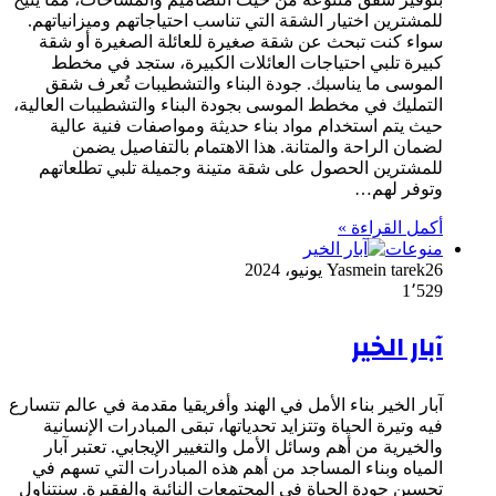
للمشترين اختيار الشقة التي تناسب احتياجاتهم وميزانياتهم.
سواء كنت تبحث عن شقة صغيرة للعائلة الصغيرة أو شقة
كبيرة تلبي احتياجات العائلات الكبيرة، ستجد في مخطط
الموسى ما يناسبك. جودة البناء والتشطيبات تُعرف شقق
التمليك في مخطط الموسى بجودة البناء والتشطيبات العالية،
حيث يتم استخدام مواد بناء حديثة ومواصفات فنية عالية
لضمان الراحة والمتانة. هذا الاهتمام بالتفاصيل يضمن
للمشترين الحصول على شقة متينة وجميلة تلبي تطلعاتهم
وتوفر لهم…
أكمل القراءة »
منوعات
26 يونيو، 2024
Yasmein tarek
1٬529
آبار الخير
آبار الخير بناء الأمل في الهند وأفريقيا مقدمة في عالم تتسارع
فيه وتيرة الحياة وتتزايد تحدياتها، تبقى المبادرات الإنسانية
والخيرية من أهم وسائل الأمل والتغيير الإيجابي. تعتبر آبار
المياه وبناء المساجد من أهم هذه المبادرات التي تسهم في
تحسين جودة الحياة في المجتمعات النائية والفقيرة. سنتناول