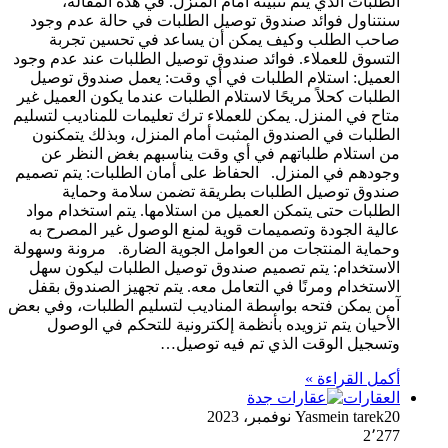
الطلبات الذي يتم تثبيته أمام المنزل. في هذه المقالة،
سنتناول فوائد صندوق توصيل الطلبات في حالة عدم وجود
صاحب الطلب وكيف يمكن أن يساعد في تحسين تجربة
التسوق للعملاء. فوائد صندوق توصيل الطلبات عند عدم وجود
العميل: استلام الطلبات في أي وقت: يعمل صندوق توصيل
الطلبات كحلاً مريحًا لاستلام الطلبات عندما يكون العميل غير
متاح في المنزل. يمكن للعملاء ترك تعليمات للمناديب لتسليم
الطلبات في الصندوق المثبت أمام المنزل، وبذلك يتمكنون
من استلام طلباتهم في أي وقت يناسبهم بغض النظر عن
وجودهم في المنزل. الحفاظ على أمان الطلبات: يتم تصميم
صندوق توصيل الطلبات بطريقة تضمن سلامة وحماية
الطلبات حتى يتمكن العميل من استلامها. يتم استخدام مواد
عالية الجودة وتصميمات قوية لمنع الوصول غير المصرح به
وحماية المنتجات من العوامل الجوية الضارة. مرونة وسهولة
الاستخدام: يتم تصميم صندوق توصيل الطلبات ليكون سهل
الاستخدام ومرنًا في التعامل معه. يتم تجهيز الصندوق بقفل
آمن يمكن فتحه بواسطة المناديب لتسليم الطلبات، وفي بعض
الأحيان يتم تزويده بأنظمة إلكترونية للتحكم في الوصول
وتسجيل الوقت الذي تم فيه توصيل…
أكمل القراءة »
العقارات
20 نوفمبر، 2023
Yasmein tarek
2٬277