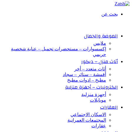
بحث عن
الموضة والجمال
ملابس
إكسسوارات – مستحضرات تجميل – عناية شخصية
حريمي
أثاث منزل – ديكور
أثاث متعدد – أخر
أقمشة – ستائر – سجاد
مطبخ – ادوات مطبخ
الكترونيات – أجهزة منزلية
أجهزة منزلية
موبايلات
العقارات
الاسكان الاجتماعي
المجتمعات العمرانية
عقارات