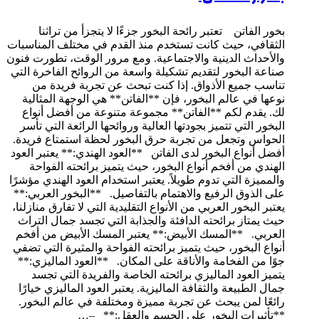
بخور الفاتن تعتبر رائحة البخور جزءًا لا يتجزأ من تراثنا
الثقافي، حيث كانت تستخدم منذ القدم في مختلف المناسبات
والأحداث الدينية والاجتماعية. ومع مرور الوقت، تطورت فنون
صناعة البخور لتقديم تشكيلة واسعة من الروائح الفاخرة التي
تناسب جميع الأذواق. إذا كنت تبحث عن تجربة فريدة من
نوعها في عالم البخور، فإن **الفاتن** هي الوجهة المثالية
لك. يقدم لكم **الفاتن** مجموعة متنوعة من أفضل أنواع
البخور التي تتميز بجودتها العالية وروائحها الرائعة التي تأسر
الحواس وتجعل من تجربة حرق البخور لحظة استمتاع فريدة.
أفضل أنواع البخور لدى الفاتن **العود الهندي:** يعتبر العود
الهندي من أفخم أنواع البخور، حيث يتميز برائحته الفواحة
والمميزة التي تدوم طويلاً. يعتبر استخدام العود الهندي مؤشرًا
على الذوق الرفيع والاهتمام بالتفاصيل. **البخور العربي:**
يعتبر البخور العربي من الأنواع التقليدية التي لا تفارق منازلنا،
حيث يمتاز برائحته الدافئة والجذابة التي تجسد جمال التراث
العربي. **المسك الأبيض:** يعتبر المسك الأبيض من أفخم
أنواع البخور، حيث يتميز برائحته الفواحة والمثيرة التي تضفي
جوًا من الفخامة والأناقة على المكان. **العود الماليزي:**
يتميز العود الماليزي برائحته الخاصة والفريدة التي تجسد
جمال الطبيعة والثقافة الماليزية. يعتبر العود الماليزي خيارًا
رائعًا لمن يبحث عن تجربة مميزة ومختلفة في عالم البخور.
**تأثيرات البخور على الجسم والعقل:** –…