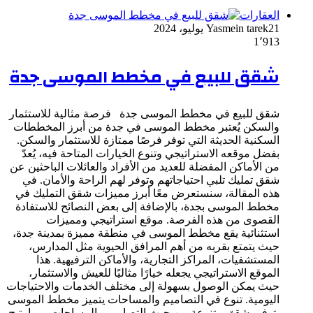
العقارات
21 يوليو، 2024
Yasmein tarek
1٬913
شقق للبيع في مخطط الموسى جدة
شقق للبيع في مخطط الموسى جدة فرصة مثالية للاستثمار
والسكن يُعتبر مخطط الموسى في جدة من أبرز المخططات
السكنية الحديثة التي توفر فرصًا ممتازة للاستثمار والسكن.
بفضل موقعه الاستراتيجي وتنوع الخيارات المتاحة فيه، يُعدّ
من الأماكن المفضلة للعديد من الأفراد والعائلات الباحثين عن
شقق تمليك تلبي احتياجاتهم وتوفر لهم الراحة والأمان. في
هذه المقالة، سنستعرض معًا أبرز مميزات شقق التمليك في
مخطط الموسى بجدة، بالإضافة إلى بعض النصائح للاستفادة
القصوى من هذه الفرصة. موقع استراتيجي ومميزات
استثنائية يقع مخطط الموسى في منطقة مميزة بمدينة جدة،
حيث يتمتع بقربه من أهم المرافق الحيوية مثل المدارس،
المستشفيات، المراكز التجارية، والأماكن الترفيهية. هذا
الموقع الاستراتيجي يجعله خيارًا مثاليًا للعيش والاستثمار،
حيث يمكن الوصول بسهولة إلى مختلف الخدمات والاحتياجات
اليومية. تنوع في التصاميم والمساحات يتميز مخطط الموسى
بتوفير شقق متنوعة من حيث التصاميم والمساحات، مما يتيح