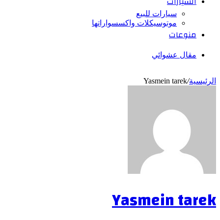
السيارات
سيارات للبيع
موتوسيكلات واكسسواراتها
منوعات
مقال عشوائي
الرئيسية
/
Yasmein tarek
Yasmein tarek