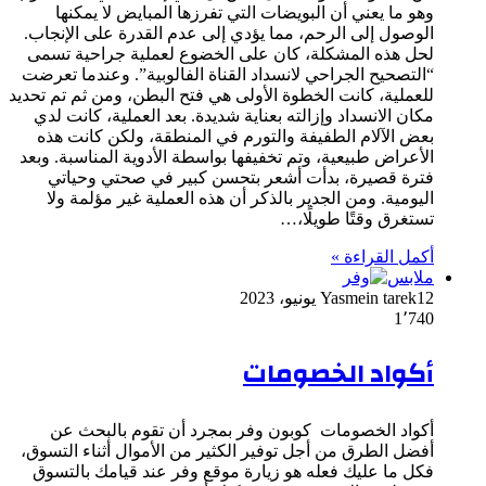
وهو ما يعني أن البويضات التي تفرزها المبايض لا يمكنها
الوصول إلى الرحم، مما يؤدي إلى عدم القدرة على الإنجاب.
لحل هذه المشكلة، كان على الخضوع لعملية جراحية تسمى
“التصحيح الجراحي لانسداد القناة الفالوبية”. وعندما تعرضت
للعملية، كانت الخطوة الأولى هي فتح البطن، ومن ثم تم تحديد
مكان الانسداد وإزالته بعناية شديدة. بعد العملية، كانت لدي
بعض الآلام الطفيفة والتورم في المنطقة، ولكن كانت هذه
الأعراض طبيعية، وتم تخفيفها بواسطة الأدوية المناسبة. وبعد
فترة قصيرة، بدأت أشعر بتحسن كبير في صحتي وحياتي
اليومية. ومن الجدير بالذكر أن هذه العملية غير مؤلمة ولا
تستغرق وقتًا طويلًا،…
أكمل القراءة »
ملابس
12 يونيو، 2023
Yasmein tarek
1٬740
أكواد الخصومات
أكواد الخصومات كوبون وفر بمجرد أن تقوم بالبحث عن
أفضل الطرق من أجل توفير الكثير من الأموال أثناء التسوق،
فكل ما عليك فعله هو زيارة موقع وفر عند قيامك بالتسوق