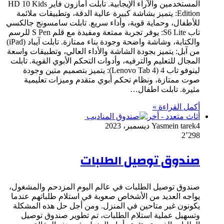
المستخدمين والآراء الإيجابية. تابلت أمازون فاير HD 10 Kids
Edition: يتميز بشاشة كبيرة عالية الدقة، وتطبيقات ملائمة
للأطفال، وحماية قوية، وأداء سريع. تابلت سامسونج جالكسي
تاب S6 Lite: يوفر تجربة ممتعة ومفيدة مع قلم S Pen للرسم
والكتابة، وشاشة واضحة وجودة بناء ممتازة. تابلت آيباد (iPad)
من آبل: يتميز بجودة الشاشة والأداء العالي، وتطبيقات واسعة
المجال للتعليم والترفيه، وأدوات التحكم الأبوي القوية. تابلت
لينوفو تاب 4 (Lenovo Tab 4): يتميز بتصميم متين وجودة
صوت ممتازة، ونظام تحكم أبوي متقدم وميزات تعليمية
مثيرة. تابلت اطفال…
أكمل القراءة »
أثاث متعدد - أخر
4 ديسمبر، 2023
Yasmein tarek
2٬298
صندوق توصيل الطلبات
صندوق توصيل الطلبات في عالم اليوم المزدحم والمشغول،
يواجه العديد من الأشخاص صعوبة في استلام طلباتهم عندما
يكونون غير متاحين في المنزل. ومن أجل حل هذه المشكلة
وتسهيل عملية استلام الطلبات، تم تطوير صندوق توصيل