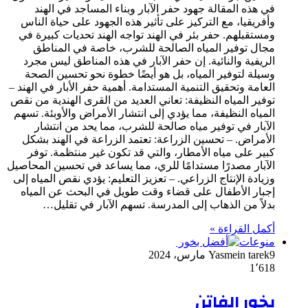
في هذه المقالة جهود حفر الآبار وبناء المساجد في الهند
وأفريقيا، مع التركيز على تأثير هذه الجهود على حياة الناس
ومستقبلهم. حفر بئر في الهند تواجه الهند تحديات كبيرة في
مجال توفير المياه الصالحة للشرب، خاصة في المناطق
الريفية والنائية. إن حفر الآبار في هذه المناطق ليس مجرد
وسيلة لتوفير المياه، بل هو أيضًا خطوة نحو تحسين الصحة
العامة وتحقيق التنمية المستدامة. أهمية حفر الأبار في الهند –
توفير المياه النظيفة: تعاني العديد من القرى الهندية من نقص
المياه النظيفة، مما يؤدي إلى انتشار الأمراض والأوبئة. تسهم
الآبار في توفير مياه صالحة للشرب، مما يحد من انتشار
الأمراض. – تحسين الزراعة: تعتمد الزراعة في الهند بشكل
كبير على مياه الأمطار، والتي قد تكون غير منتظمة. توفر
الآبار مصدرًا مستدامًا للري، مما يساعد في تحسين المحاصيل
وزيادة الإنتاج الزراعي. – تعزيز التعليم: يؤدي نقص المياه إلى
إجبار الأطفال على قضاء وقت طويل في البحث عن المياه
بدلاً من الذهاب إلى المدرسة. تسهم الآبار في تقليل…
أكمل القراءة »
منوعات
9 مارس، 2024
Yasmein tarek
1٬618
بخور الفاتن