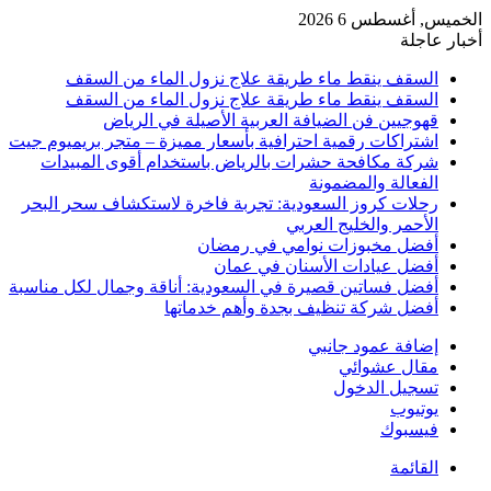
الخميس, أغسطس 6 2026
أخبار عاجلة
السقف ينقط ماء طريقة علاج نزول الماء من السقف
السقف ينقط ماء طريقة علاج نزول الماء من السقف
قهوجيين فن الضيافة العربية الأصيلة في الرياض
اشتراكات رقمية احترافية بأسعار مميزة – متجر بريميوم جيت
شركة مكافحة حشرات بالرياض باستخدام أقوى المبيدات
الفعالة والمضمونة
رحلات كروز السعودية: تجربة فاخرة لاستكشاف سحر البحر
الأحمر والخليج العربي
أفضل مخبوزات نوامي في رمضان
أفضل عيادات الأسنان في عمان
أفضل فساتين قصيرة في السعودية: أناقة وجمال لكل مناسبة
أفضل شركة تنظيف بجدة وأهم خدماتها
إضافة عمود جانبي
مقال عشوائي
تسجيل الدخول
يوتيوب
فيسبوك
القائمة