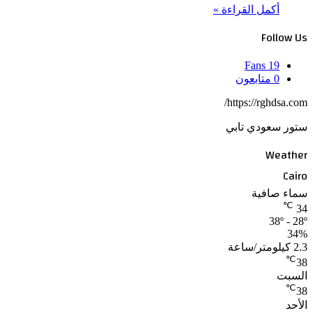
أكمل القراءة »
Follow Us
Fans
19
0
متابعون
https://rghdsa.com/
ستور سعودي تابي
Weather
Cairo
سماء صافية
℃
34
38º - 28º
34%
2.3 كيلومتر/ساعة
℃
38
السبت
℃
38
الأحد