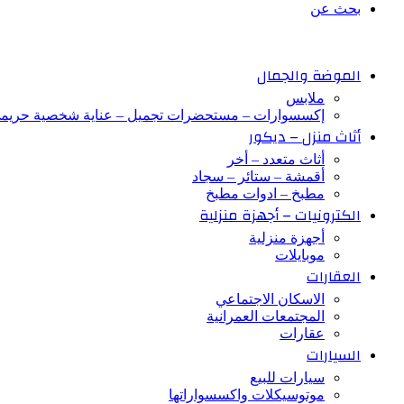
بحث عن
الموضة والجمال
ملابس
إكسسوارات – مستحضرات تجميل – عناية شخصية حريم
أثاث منزل – ديكور
أثاث متعدد – أخر
أقمشة – ستائر – سجاد
مطبخ – ادوات مطبخ
الكترونيات – أجهزة منزلية
أجهزة منزلية
موبايلات
العقارات
الاسكان الاجتماعي
المجتمعات العمرانية
عقارات
السيارات
سيارات للبيع
موتوسيكلات واكسسواراتها