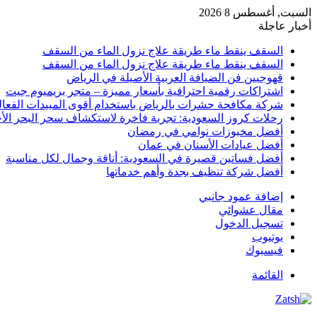
السبت, أغسطس 8 2026
أخبار عاجلة
السقف ينقط ماء طريقة علاج نزول الماء من السقف
السقف ينقط ماء طريقة علاج نزول الماء من السقف
قهوجيين فن الضيافة العربية الأصيلة في الرياض
اشتراكات رقمية احترافية بأسعار مميزة – متجر بريميوم جيت
شركة مكافحة حشرات بالرياض باستخدام أقوى المبيدات الفعال
رحلات كروز السعودية: تجربة فاخرة لاستكشاف سحر البحر الأح
أفضل مخبوزات نوامي في رمضان
أفضل عيادات الأسنان في عمان
أفضل فساتين قصيرة في السعودية: أناقة وجمال لكل مناسبة
أفضل شركة تنظيف بجدة وأهم خدماتها
إضافة عمود جانبي
مقال عشوائي
تسجيل الدخول
يوتيوب
فيسبوك
القائمة