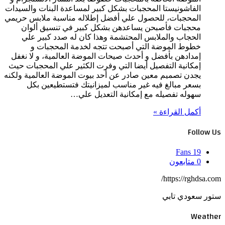
الفاشونيستا المحجبات بشكل كبير لمساعدة البنات والسيدات
المحجبات، للحصول علي أفضل إطلاله مناسبة ملابس حريمي
محجبات فأصبحن يساعدهن بشكل كبير في تنسيق ألوان
الحجاب والملابس المحتشمة وهذا كان له صدد كبير علي
خطوط الموضة التي أصبحت تتجه لخدمة المحجبات و
إمدادهن بأفضل و أحدث صيحات الموضة العالمية، و لا نغفل
إمكانية التفصيل أيضا التي وفرت الكثير علي المحجبات حيث
يجدن تصميم معين صادر عن أحد بيوت الموضة العالمية ولكنه
بسعر مبالغ فيه غير مناسب لميزانيتك فتستطيعين بكل
سهوله تفصيله مع إمكانية التعديل علي…
أكمل القراءة »
Follow Us
Fans
19
0
متابعون
https://rghdsa.com/
ستور سعودي تابي
Weather