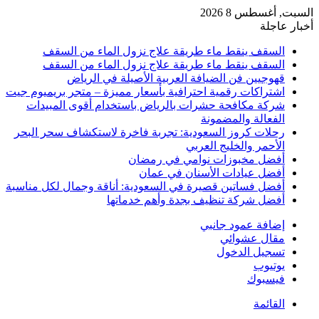
السبت, أغسطس 8 2026
أخبار عاجلة
السقف ينقط ماء طريقة علاج نزول الماء من السقف
السقف ينقط ماء طريقة علاج نزول الماء من السقف
قهوجيين فن الضيافة العربية الأصيلة في الرياض
اشتراكات رقمية احترافية بأسعار مميزة – متجر بريميوم جيت
شركة مكافحة حشرات بالرياض باستخدام أقوى المبيدات
الفعالة والمضمونة
رحلات كروز السعودية: تجربة فاخرة لاستكشاف سحر البحر
الأحمر والخليج العربي
أفضل مخبوزات نوامي في رمضان
أفضل عيادات الأسنان في عمان
أفضل فساتين قصيرة في السعودية: أناقة وجمال لكل مناسبة
أفضل شركة تنظيف بجدة وأهم خدماتها
إضافة عمود جانبي
مقال عشوائي
تسجيل الدخول
يوتيوب
فيسبوك
القائمة