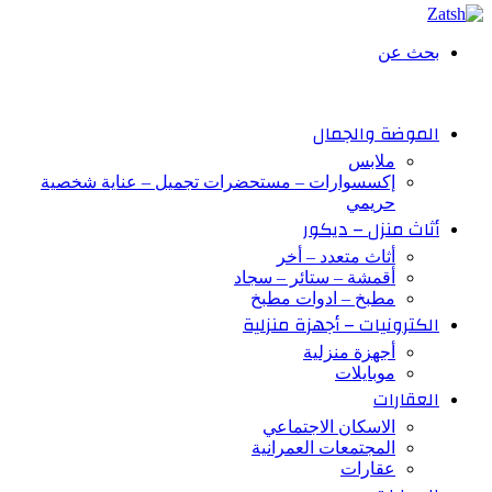
بحث عن
الموضة والجمال
ملابس
إكسسوارات – مستحضرات تجميل – عناية شخصية
حريمي
أثاث منزل – ديكور
أثاث متعدد – أخر
أقمشة – ستائر – سجاد
مطبخ – ادوات مطبخ
الكترونيات – أجهزة منزلية
أجهزة منزلية
موبايلات
العقارات
الاسكان الاجتماعي
المجتمعات العمرانية
عقارات