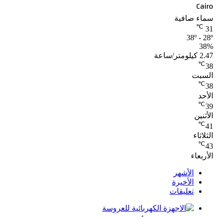
Cairo
سماء صافية
℃
31
38º - 28º
38%
2.47 كيلومتر/ساعة
℃
38
السبت
℃
38
الأحد
℃
39
الأثنين
℃
41
الثلاثاء
℃
43
الأربعاء
الأشهر
الأخيرة
تعليقات