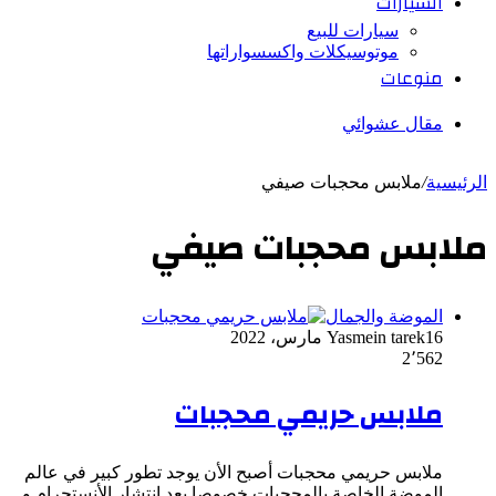
السيارات
سيارات للبيع
موتوسيكلات واكسسواراتها
منوعات
مقال عشوائي
الرئيسية
/
ملابس محجبات صيفي
ملابس محجبات صيفي
الموضة والجمال
16 مارس، 2022
Yasmein tarek
2٬562
ملابس حريمي محجبات
ملابس حريمي محجبات أصبح الأن يوجد تطور كبير في عالم
الموضة الخاصة بالمحجبات خصوصا بعد انتشار الأنستجرام و