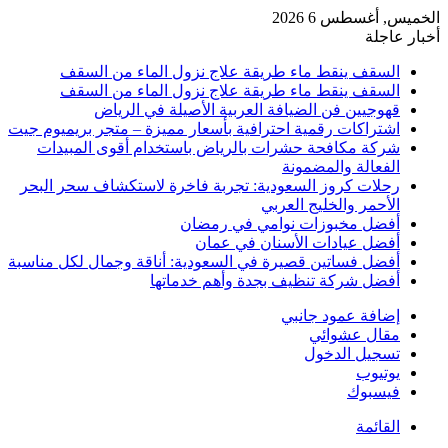
الخميس, أغسطس 6 2026
أخبار عاجلة
السقف ينقط ماء طريقة علاج نزول الماء من السقف
السقف ينقط ماء طريقة علاج نزول الماء من السقف
قهوجيين فن الضيافة العربية الأصيلة في الرياض
اشتراكات رقمية احترافية بأسعار مميزة – متجر بريميوم جيت
شركة مكافحة حشرات بالرياض باستخدام أقوى المبيدات
الفعالة والمضمونة
رحلات كروز السعودية: تجربة فاخرة لاستكشاف سحر البحر
الأحمر والخليج العربي
أفضل مخبوزات نوامي في رمضان
أفضل عيادات الأسنان في عمان
أفضل فساتين قصيرة في السعودية: أناقة وجمال لكل مناسبة
أفضل شركة تنظيف بجدة وأهم خدماتها
إضافة عمود جانبي
مقال عشوائي
تسجيل الدخول
يوتيوب
فيسبوك
القائمة