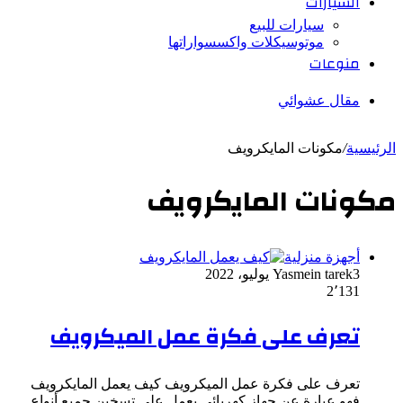
السيارات
سيارات للبيع
موتوسيكلات واكسسواراتها
منوعات
مقال عشوائي
الرئيسية
/
مكونات المايكرويف
مكونات المايكرويف
أجهزة منزلية
3 يوليو، 2022
Yasmein tarek
2٬131
تعرف على فكرة عمل الميكرويف
تعرف على فكرة عمل الميكرويف كيف يعمل المايكرويف
فهو عبارة عن جهاز كهربائي يعمل علي تسخين جميع أنواع