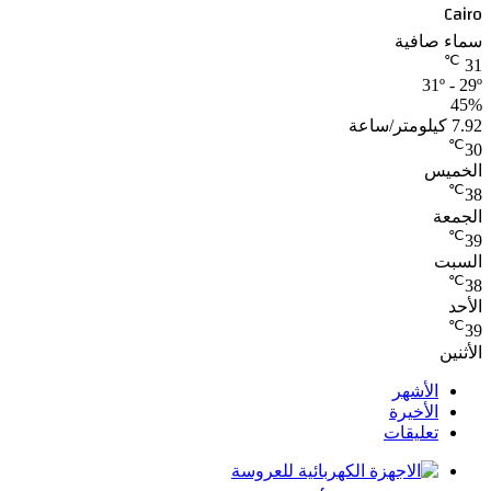
Cairo
سماء صافية
℃
31
31º - 29º
45%
7.92 كيلومتر/ساعة
℃
30
الخميس
℃
38
الجمعة
℃
39
السبت
℃
38
الأحد
℃
39
الأثنين
الأشهر
الأخيرة
تعليقات