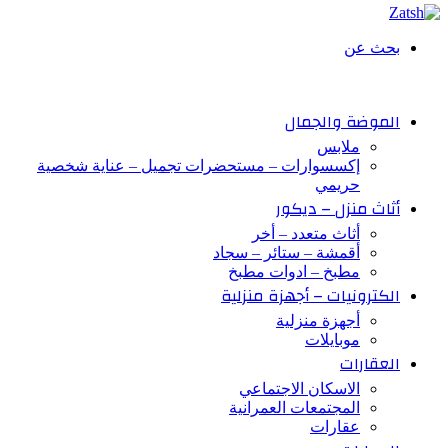
بحث عن
الموضة والجمال
ملابس
إكسسوارات – مستحضرات تجميل – عناية شخصية
حريمي
أثاث منزل – ديكور
أثاث متعدد – أخر
أقمشة – ستائر – سجاد
مطبخ – ادوات مطبخ
الكترونيات – أجهزة منزلية
أجهزة منزلية
موبايلات
العقارات
الاسكان الاجتماعي
المجتمعات العمرانية
عقارات