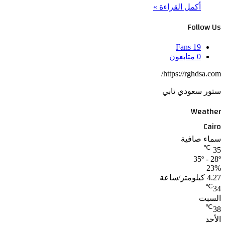
أكمل القراءة »
Follow Us
Fans
19
0
متابعون
https://rghdsa.com/
ستور سعودي تابي
Weather
Cairo
سماء صافية
℃
35
35º - 28º
23%
4.27 كيلومتر/ساعة
℃
34
السبت
℃
38
الأحد