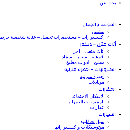
بحث عن
الموضة والجمال
ملابس
إكسسوارات – مستحضرات تجميل – عناية شخصية حريم
أثاث منزل – ديكور
أثاث متعدد – أخر
أقمشة – ستائر – سجاد
مطبخ – ادوات مطبخ
الكترونيات – أجهزة منزلية
أجهزة منزلية
موبايلات
العقارات
الاسكان الاجتماعي
المجتمعات العمرانية
عقارات
السيارات
سيارات للبيع
موتوسيكلات واكسسواراتها