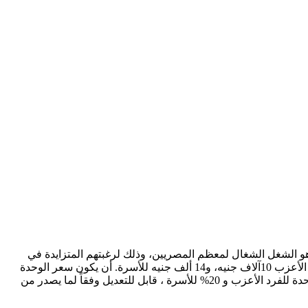
سجيل في المبادرة وكيفية الاستفادة منها هو الشغل الشغال لمعظم المصريين، وذلك لرغبتهم المتزايدة في
الحصول علي مسكن خاص بهم. شروط الحجز في وحدات مبادرة التمويل العقاري أن يكون أقصى حد لصافي الدخل الشهري للشخص الأعزب 10آلاف جنيه، و14 ألف جنيه للأسرة. أن يكون سعر الوحدة
للفرد الأعزب- كحد أقصى- 1.1 مليون جنيه، وحتى 1.4 مليون جنيه للأسرة (غير شامل وديعة الصيانة). تسديد 15% من إجمالي قيمة الوحدة للفرد الأعزب و 20% للأسرة ، قابل للتعديل وفقاً لما يصدر من