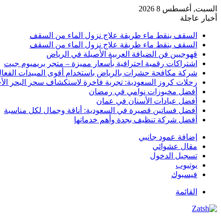
السبت, أغسطس 8 2026
أخبار عاجلة
السقف ينقط ماء طريقة علاج نزول الماء من السقف
السقف ينقط ماء طريقة علاج نزول الماء من السقف
قهوجيين فن الضيافة العربية الأصيلة في الرياض
اشتراكات رقمية احترافية بأسعار مميزة – متجر بريميوم جيت
شركة مكافحة حشرات بالرياض باستخدام أقوى المبيدات الفعال
رحلات كروز السعودية: تجربة فاخرة لاستكشاف سحر البحر الأح
أفضل مخبوزات نوامي في رمضان
أفضل عيادات الأسنان في عمان
أفضل فساتين قصيرة في السعودية: أناقة وجمال لكل مناسبة
أفضل شركة تنظيف بجدة وأهم خدماتها
إضافة عمود جانبي
مقال عشوائي
تسجيل الدخول
يوتيوب
فيسبوك
القائمة