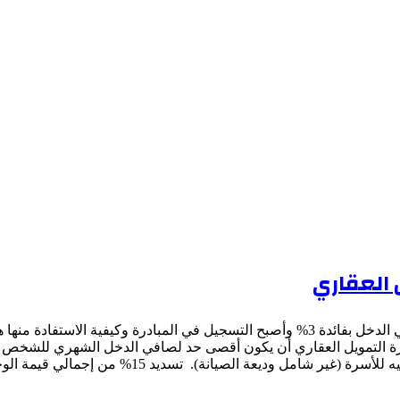
 العقاري
منذ إعلان البنك المركزي عن مبادرة التمويل العقاري لمتوسطي الدخل بفائدة 3% وأصبح الت