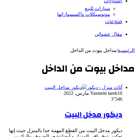
السيارات
سيارات للبيع
موتوسيكلات واكسسواراتها
منوعات
مقال عشوائي
الرئيسية
/
مداخل بيوت من الداخل
مداخل بيوت من الداخل
أثاث منزل - ديكور
10 مارس، 2022
Yasmein tarek
3٬546
ديكور مدخل البيت
ديكور مدخل البيت من القطع المهمة جدا بالمنزل حيث إنها
تعكس ذوق باقي المنزل و أيضا تشعر الضيوف والزائرين