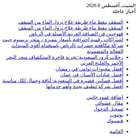
السبت, أغسطس 8 2026
أخبار عاجلة
السقف ينقط ماء طريقة علاج نزول الماء من السقف
السقف ينقط ماء طريقة علاج نزول الماء من السقف
قهوجيين فن الضيافة العربية الأصيلة في الرياض
اشتراكات رقمية احترافية بأسعار مميزة – متجر بريميوم جيت
شركة مكافحة حشرات بالرياض باستخدام أقوى المبيدات
الفعالة والمضمونة
رحلات كروز السعودية: تجربة فاخرة لاستكشاف سحر البحر
الأحمر والخليج العربي
أفضل مخبوزات نوامي في رمضان
أفضل عيادات الأسنان في عمان
أفضل فساتين قصيرة في السعودية: أناقة وجمال لكل مناسبة
أفضل شركة تنظيف بجدة وأهم خدماتها
إضافة عمود جانبي
مقال عشوائي
تسجيل الدخول
يوتيوب
فيسبوك
القائمة