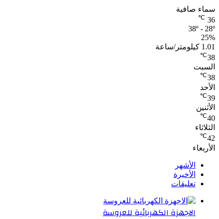
سماء صافية
℃
36
38º - 28º
25%
1.01 كيلومتر/ساعة
℃
38
السبت
℃
38
الأحد
℃
39
الأثنين
℃
40
الثلاثاء
℃
42
الأربعاء
الأشهر
الأخيرة
تعليقات
الاجهزة الكهربائية للعروسة