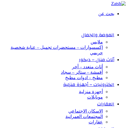
بحث عن
الموضة والجمال
ملابس
إكسسوارات – مستحضرات تجميل – عناية شخصية
حريمي
أثاث منزل – ديكور
أثاث متعدد – أخر
أقمشة – ستائر – سجاد
مطبخ – ادوات مطبخ
الكترونيات – أجهزة منزلية
أجهزة منزلية
موبايلات
العقارات
الاسكان الاجتماعي
المجتمعات العمرانية
عقارات