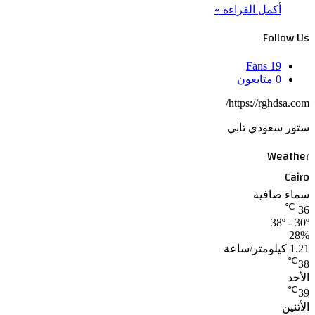
أكمل القراءة »
Follow Us
Fans
19
0
متابعون
https://rghdsa.com/
ستور سعودي تابي
Weather
Cairo
سماء صافية
℃
36
38º - 30º
28%
1.21 كيلومتر/ساعة
℃
38
الأحد
℃
39
الأثنين