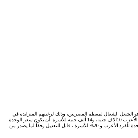
سجيل في المبادرة وكيفية الاستفادة منها هو الشغل الشغال لمعظم المصريين، وذلك لرغبتهم المتزايدة في
الحصول علي مسكن خاص بهم. شروط الحجز في وحدات مبادرة التمويل العقاري أن يكون أقصى حد لصافي الدخل الشهري للشخص الأعزب 10آلاف جنيه، و14 ألف جنيه للأسرة. أن يكون سعر الوحدة
للفرد الأعزب- كحد أقصى- 1.1 مليون جنيه، وحتى 1.4 مليون جنيه للأسرة (غير شامل وديعة الصيانة). تسديد 15% من إجمالي قيمة الوحدة للفرد الأعزب و 20% للأسرة ، قابل للتعديل وفقاً لما يصدر من