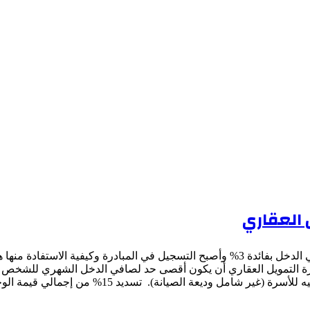
 العقاري
منذ إعلان البنك المركزي عن مبادرة التمويل العقاري لمتوسطي الدخل بفائدة 3% وأصبح الت