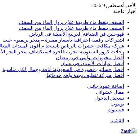
الأحد, أغسطس 9 2026
أخبار عاجلة
السقف ينقط ماء طريقة علاج نزول الماء من السقف
السقف ينقط ماء طريقة علاج نزول الماء من السقف
قهوجيين فن الضيافة العربية الأصيلة في الرياض
اشتراكات رقمية احترافية بأسعار مميزة – متجر بريميوم جيت
شركة مكافحة حشرات بالرياض باستخدام أقوى المبيدات الفعال
رحلات كروز السعودية: تجربة فاخرة لاستكشاف سحر البحر الأح
أفضل مخبوزات نوامي في رمضان
أفضل عيادات الأسنان في عمان
أفضل فساتين قصيرة في السعودية: أناقة وجمال لكل مناسبة
أفضل شركة تنظيف بجدة وأهم خدماتها
إضافة عمود جانبي
مقال عشوائي
تسجيل الدخول
يوتيوب
فيسبوك
القائمة