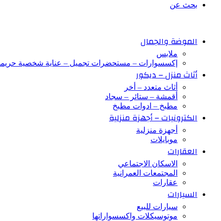
بحث عن
الموضة والجمال
ملابس
إكسسوارات – مستحضرات تجميل – عناية شخصية حريم
أثاث منزل – ديكور
أثاث متعدد – أخر
أقمشة – ستائر – سجاد
مطبخ – ادوات مطبخ
الكترونيات – أجهزة منزلية
أجهزة منزلية
موبايلات
العقارات
الاسكان الاجتماعي
المجتمعات العمرانية
عقارات
السيارات
سيارات للبيع
موتوسيكلات واكسسواراتها