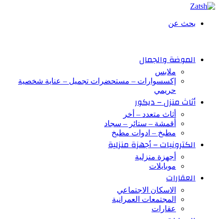
بحث عن
الموضة والجمال
ملابس
إكسسوارات – مستحضرات تجميل – عناية شخصية
حريمي
أثاث منزل – ديكور
أثاث متعدد – أخر
أقمشة – ستائر – سجاد
مطبخ – ادوات مطبخ
الكترونيات – أجهزة منزلية
أجهزة منزلية
موبايلات
العقارات
الاسكان الاجتماعي
المجتمعات العمرانية
عقارات