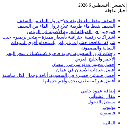
الخميس, أغسطس 6 2026
أخبار عاجلة
السقف ينقط ماء طريقة علاج نزول الماء من السقف
السقف ينقط ماء طريقة علاج نزول الماء من السقف
قهوجيين فن الضيافة العربية الأصيلة في الرياض
اشتراكات رقمية احترافية بأسعار مميزة – متجر بريميوم جيت
شركة مكافحة حشرات بالرياض باستخدام أقوى المبيدات
الفعالة والمضمونة
رحلات كروز السعودية: تجربة فاخرة لاستكشاف سحر البحر
الأحمر والخليج العربي
أفضل مخبوزات نوامي في رمضان
أفضل عيادات الأسنان في عمان
أفضل فساتين قصيرة في السعودية: أناقة وجمال لكل مناسبة
أفضل شركة تنظيف بجدة وأهم خدماتها
إضافة عمود جانبي
مقال عشوائي
تسجيل الدخول
يوتيوب
فيسبوك
القائمة