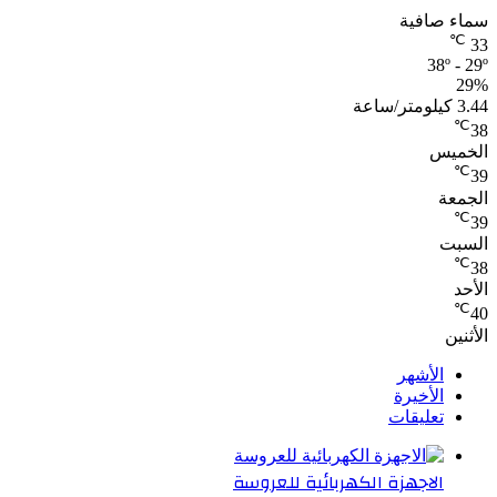
سماء صافية
℃
33
38º - 29º
29%
3.44 كيلومتر/ساعة
℃
38
الخميس
℃
39
الجمعة
℃
39
السبت
℃
38
الأحد
℃
40
الأثنين
الأشهر
الأخيرة
تعليقات
الاجهزة الكهربائية للعروسة