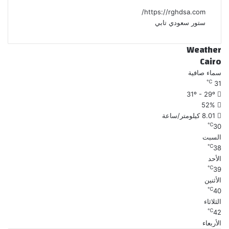
https://rghdsa.com/
ستور سعودي تابي
Weather
Cairo
سماء صافية
℃
31
31º - 29º
52%
8.01 كيلومتر/ساعة
℃
30
السبت
℃
38
الأحد
℃
39
الأثنين
℃
40
الثلاثاء
℃
42
الأربعاء