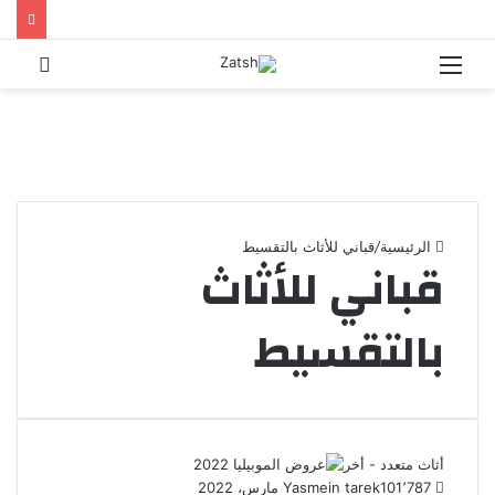
القائمة
بحث
عن
الرئيسية
/
قباني للأثاث بالتقسيط
قباني للأثاث
بالتقسيط
أثاث متعدد - أخر
1٬787
10 مارس، 2022
Yasmein tarek