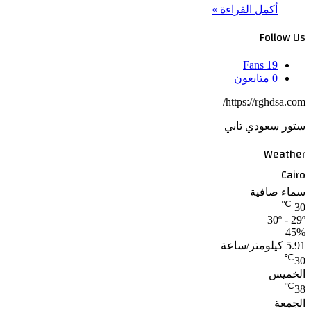
أكمل القراءة »
Follow Us
Fans
19
0
متابعون
https://rghdsa.com/
ستور سعودي تابي
Weather
Cairo
سماء صافية
℃
30
30º - 29º
45%
5.91 كيلومتر/ساعة
℃
30
الخميس
℃
38
الجمعة