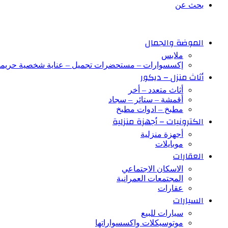
بحث عن
الموضة والجمال
ملابس
إكسسوارات – مستحضرات تجميل – عناية شخصية حريم
أثاث منزل – ديكور
أثاث متعدد – أخر
أقمشة – ستائر – سجاد
مطبخ – ادوات مطبخ
الكترونيات – أجهزة منزلية
أجهزة منزلية
موبايلات
العقارات
الاسكان الاجتماعي
المجتمعات العمرانية
عقارات
السيارات
سيارات للبيع
موتوسيكلات واكسسواراتها