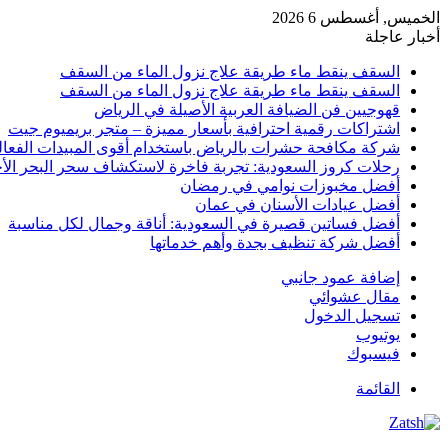
الخميس, أغسطس 6 2026
أخبار عاجلة
السقف ينقط ماء طريقة علاج نزول الماء من السقف
السقف ينقط ماء طريقة علاج نزول الماء من السقف
قهوجيين فن الضيافة العربية الأصيلة في الرياض
اشتراكات رقمية احترافية بأسعار مميزة – متجر بريميوم جيت
شركة مكافحة حشرات بالرياض باستخدام أقوى المبيدات الفعال
رحلات كروز السعودية: تجربة فاخرة لاستكشاف سحر البحر الأح
أفضل مخبوزات نوامي في رمضان
أفضل عيادات الأسنان في عمان
أفضل فساتين قصيرة في السعودية: أناقة وجمال لكل مناسبة
أفضل شركة تنظيف بجدة وأهم خدماتها
إضافة عمود جانبي
مقال عشوائي
تسجيل الدخول
يوتيوب
فيسبوك
القائمة