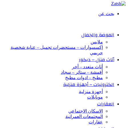
بحث عن
الموضة والجمال
ملابس
إكسسوارات – مستحضرات تجميل – عناية شخصية
حريمي
أثاث منزل – ديكور
أثاث متعدد – أخر
أقمشة – ستائر – سجاد
مطبخ – ادوات مطبخ
الكترونيات – أجهزة منزلية
أجهزة منزلية
موبايلات
العقارات
الاسكان الاجتماعي
المجتمعات العمرانية
عقارات