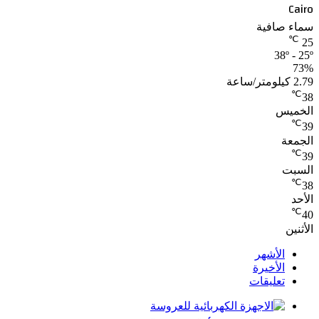
Cairo
سماء صافية
℃
25
38º - 25º
73%
2.79 كيلومتر/ساعة
℃
38
الخميس
℃
39
الجمعة
℃
39
السبت
℃
38
الأحد
℃
40
الأثنين
الأشهر
الأخيرة
تعليقات