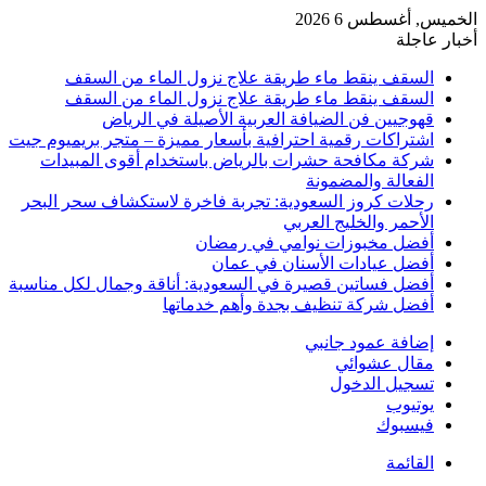
الخميس, أغسطس 6 2026
أخبار عاجلة
السقف ينقط ماء طريقة علاج نزول الماء من السقف
السقف ينقط ماء طريقة علاج نزول الماء من السقف
قهوجيين فن الضيافة العربية الأصيلة في الرياض
اشتراكات رقمية احترافية بأسعار مميزة – متجر بريميوم جيت
شركة مكافحة حشرات بالرياض باستخدام أقوى المبيدات
الفعالة والمضمونة
رحلات كروز السعودية: تجربة فاخرة لاستكشاف سحر البحر
الأحمر والخليج العربي
أفضل مخبوزات نوامي في رمضان
أفضل عيادات الأسنان في عمان
أفضل فساتين قصيرة في السعودية: أناقة وجمال لكل مناسبة
أفضل شركة تنظيف بجدة وأهم خدماتها
إضافة عمود جانبي
مقال عشوائي
تسجيل الدخول
يوتيوب
فيسبوك
القائمة