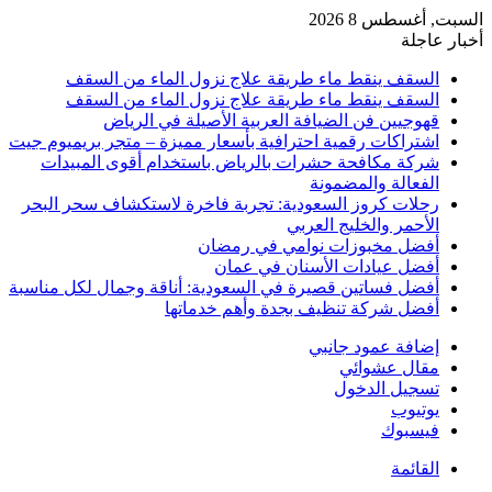
السبت, أغسطس 8 2026
أخبار عاجلة
السقف ينقط ماء طريقة علاج نزول الماء من السقف
السقف ينقط ماء طريقة علاج نزول الماء من السقف
قهوجيين فن الضيافة العربية الأصيلة في الرياض
اشتراكات رقمية احترافية بأسعار مميزة – متجر بريميوم جيت
شركة مكافحة حشرات بالرياض باستخدام أقوى المبيدات
الفعالة والمضمونة
رحلات كروز السعودية: تجربة فاخرة لاستكشاف سحر البحر
الأحمر والخليج العربي
أفضل مخبوزات نوامي في رمضان
أفضل عيادات الأسنان في عمان
أفضل فساتين قصيرة في السعودية: أناقة وجمال لكل مناسبة
أفضل شركة تنظيف بجدة وأهم خدماتها
إضافة عمود جانبي
مقال عشوائي
تسجيل الدخول
يوتيوب
فيسبوك
القائمة