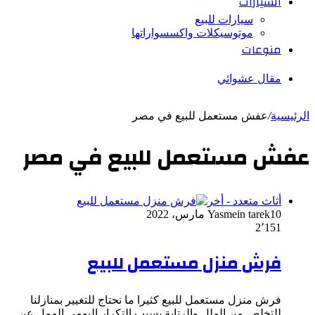
السيارات
سيارات للبيع
موتوسيكلات واكسسواراتها
منوعات
مقال عشوائي
الرئيسية
/
عفش مستعمل للبيع في مصر
عفش مستعمل للبيع في مصر
أثاث متعدد - أخر
10 مارس، 2022
Yasmein tarek
2٬151
فرش منزل مستعمل للبيع
فرش منزل مستعمل للبيع كثيرا ما نحتاج للتغيير بمنازلنا
للتخلص من الملل والرتابة بسبب التكرار اليومي الممل عن