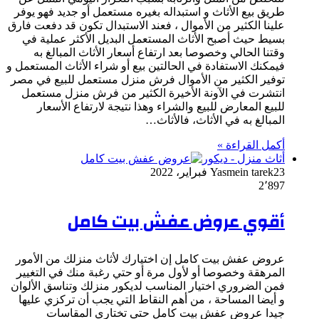
طريق بيع الأثاث و استبداله بغيره مستعمل أو جديد فهو يوفر
علينا الكثير من الأموال ، فعند الاستبدال تكون قد دفعت فارق
بسيط حيث أصبح الأثاث المستعمل البديل الأكثر عملية في
وقتنا الحالي وخصوصا بعد ارتفاع أسعار الأثاث المبالغ به
فيمكنك الاستفادة في الحالتين بيع أو شراء الأثاث المستعمل و
توفير الكثير من الأموال فرش منزل مستعمل للبيع في مصر
انتشرت في الآونة الأخيرة الكثير من فرش منزل مستعمل
للبيع المعارض للبيع والشراء وهذا نتيجة لارتفاع الأسعار
المبالغ به في الأثاث، فالأثاث…
أكمل القراءة »
أثاث منزل - ديكور
23 فبراير، 2022
Yasmein tarek
2٬897
أقوي عروض عفش بيت كامل
عروض عفش بيت كامل إن اختيارك لأثاث منزلك من الأمور
المرهقة وخصوصا أو لأول مرة أو حتي رغبة منك في التغيير
فمن الضروري اختيار المناسب لديكور منزلك وتناسق الألوان
و أيضا المساحة ، من أهم النقاط التي يجب أن تركزي عليها
جيدا عروض عفش بيت كامل حتي تختاري المقاسات