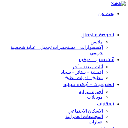
بحث عن
الموضة والجمال
ملابس
إكسسوارات – مستحضرات تجميل – عناية شخصية
حريمي
أثاث منزل – ديكور
أثاث متعدد – أخر
أقمشة – ستائر – سجاد
مطبخ – ادوات مطبخ
الكترونيات – أجهزة منزلية
أجهزة منزلية
موبايلات
العقارات
الاسكان الاجتماعي
المجتمعات العمرانية
عقارات