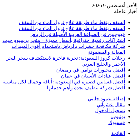
الأحد, أغسطس 9 2026
أخبار عاجلة
السقف ينقط ماء طريقة علاج نزول الماء من السقف
السقف ينقط ماء طريقة علاج نزول الماء من السقف
قهوجيين فن الضيافة العربية الأصيلة في الرياض
اشتراكات رقمية احترافية بأسعار مميزة – متجر بريميوم جيت
شركة مكافحة حشرات بالرياض باستخدام أقوى المبيدات
الفعالة والمضمونة
رحلات كروز السعودية: تجربة فاخرة لاستكشاف سحر البحر
الأحمر والخليج العربي
أفضل مخبوزات نوامي في رمضان
أفضل عيادات الأسنان في عمان
أفضل فساتين قصيرة في السعودية: أناقة وجمال لكل مناسبة
أفضل شركة تنظيف بجدة وأهم خدماتها
إضافة عمود جانبي
مقال عشوائي
تسجيل الدخول
يوتيوب
فيسبوك
القائمة