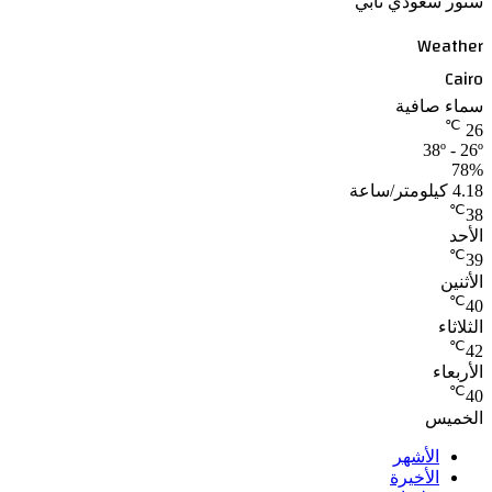
ستور سعودي تابي
Weather
Cairo
سماء صافية
℃
26
38º - 26º
78%
4.18 كيلومتر/ساعة
℃
38
الأحد
℃
39
الأثنين
℃
40
الثلاثاء
℃
42
الأربعاء
℃
40
الخميس
الأشهر
الأخيرة