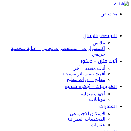
بحث عن
الموضة والجمال
ملابس
إكسسوارات – مستحضرات تجميل – عناية شخصية
حريمي
أثاث منزل – ديكور
أثاث متعدد – أخر
أقمشة – ستائر – سجاد
مطبخ – ادوات مطبخ
الكترونيات – أجهزة منزلية
أجهزة منزلية
موبايلات
العقارات
الاسكان الاجتماعي
المجتمعات العمرانية
عقارات