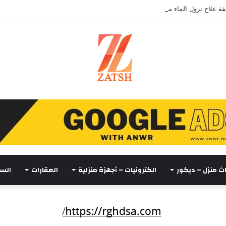
ة علاج نزول الماء من السقف
اث منزل – ديكور
الكترونيات – أجهزة منزلية
العقارات
السي