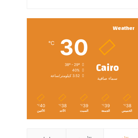
Weather
30
℃
Cairo
38º - 29º
40%
3.52 كيلومتر/ساعة
سماء صافية
40
38
39
39
38
℃
℃
℃
℃
℃
الخميس
الجمعة
السبت
الأحد
الأثنين