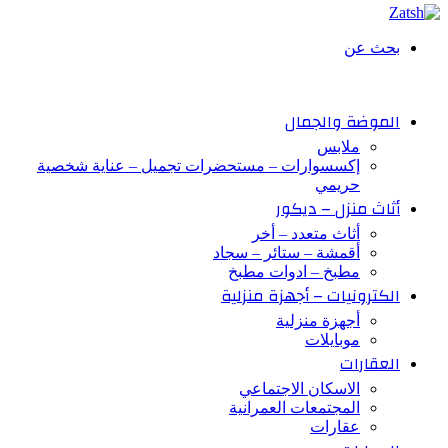
بحث عن
الموضة والجمال
ملابس
إكسسوارات – مستحضرات تجميل – عناية شخصية
حريمي
أثاث منزل – ديكور
أثاث متعدد – أخر
أقمشة – ستائر – سجاد
مطبخ – ادوات مطبخ
الكترونيات – أجهزة منزلية
أجهزة منزلية
موبايلات
العقارات
الاسكان الاجتماعي
المجتمعات العمرانية
عقارات