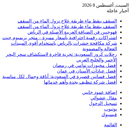
السبت, أغسطس 8 2026
أخبار عاجلة
السقف ينقط ماء طريقة علاج نزول الماء من السقف
السقف ينقط ماء طريقة علاج نزول الماء من السقف
قهوجيين فن الضيافة العربية الأصيلة في الرياض
اشتراكات رقمية احترافية بأسعار مميزة – متجر بريميوم جيت
شركة مكافحة حشرات بالرياض باستخدام أقوى المبيدات
الفعالة والمضمونة
رحلات كروز السعودية: تجربة فاخرة لاستكشاف سحر البحر
الأحمر والخليج العربي
أفضل مخبوزات نوامي في رمضان
أفضل عيادات الأسنان في عمان
أفضل فساتين قصيرة في السعودية: أناقة وجمال لكل مناسبة
أفضل شركة تنظيف بجدة وأهم خدماتها
إضافة عمود جانبي
مقال عشوائي
تسجيل الدخول
يوتيوب
فيسبوك
القائمة