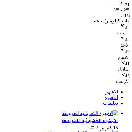
℃
31
38º - 28º
38%
2.47 كيلومتر/ساعة
℃
38
السبت
℃
38
الأحد
℃
39
الأثنين
℃
41
الثلاثاء
℃
43
الأربعاء
الأشهر
الأخيرة
تعليقات
الاجهزة الكهربائية للعروسة
15 فبراير، 2022