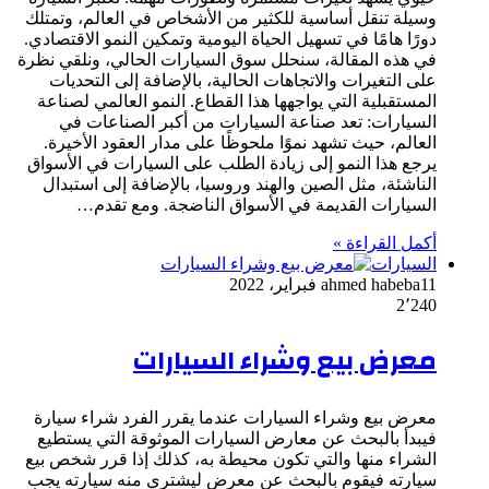
وسيلة تنقل أساسية للكثير من الأشخاص في العالم، وتمتلك
دورًا هامًا في تسهيل الحياة اليومية وتمكين النمو الاقتصادي.
في هذه المقالة، سنحلل سوق السيارات الحالي، ونلقي نظرة
على التغيرات والاتجاهات الحالية، بالإضافة إلى التحديات
المستقبلية التي يواجهها هذا القطاع. النمو العالمي لصناعة
السيارات: تعد صناعة السيارات من أكبر الصناعات في
العالم، حيث تشهد نموًا ملحوظًا على مدار العقود الأخيرة.
يرجع هذا النمو إلى زيادة الطلب على السيارات في الأسواق
الناشئة، مثل الصين والهند وروسيا، بالإضافة إلى استبدال
السيارات القديمة في الأسواق الناضجة. ومع تقدم…
أكمل القراءة »
السيارات
11 فبراير، 2022
ahmed habeba
2٬240
معرض بيع وشراء السيارات
معرض بيع وشراء السيارات عندما يقرر الفرد شراء سيارة
فيبدأ بالبحث عن معارض السيارات الموثوقة التي يستطيع
الشراء منها والتي تكون محيطة به، كذلك إذا قرر شخص بيع
سيارته فيقوم بالبحث عن معرض ليشتري منه سيارته يجب