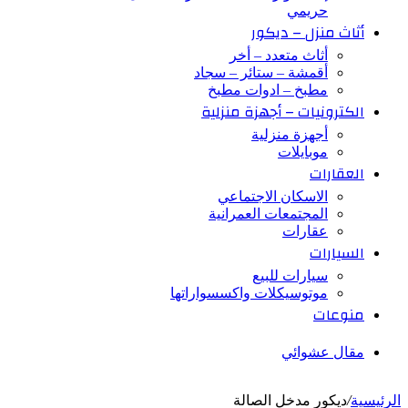
حريمي
أثاث منزل – ديكور
أثاث متعدد – أخر
أقمشة – ستائر – سجاد
مطبخ – ادوات مطبخ
الكترونيات – أجهزة منزلية
أجهزة منزلية
موبايلات
العقارات
الاسكان الاجتماعي
المجتمعات العمرانية
عقارات
السيارات
سيارات للبيع
موتوسيكلات واكسسواراتها
منوعات
مقال عشوائي
الرئيسية
/
ديكور مدخل الصالة