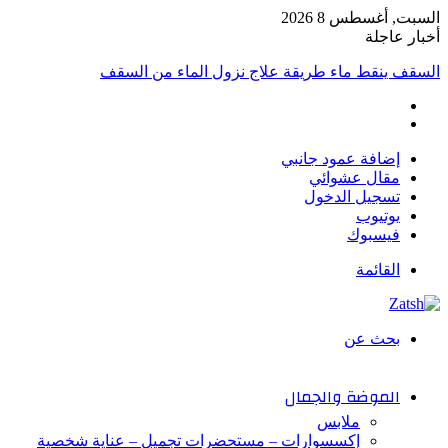
السبت, أغسطس 8 2026
أخبار عاجلة
السقف ينقط ماء طريقة علاج نزول الماء من السقف
إضافة عمود جانبي
مقال عشوائي
تسجيل الدخول
يوتيوب
فيسبوك
القائمة
بحث عن
الموضة والجمال
ملابس
إكسسوارات – مستحضرات تجميل – عناية شخصية