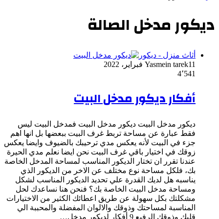
ديكور مدخل الصالة
أثاث منزل - ديكور
11 فبراير، 2022
Yasmein tarek
4٬541
أفكار ديكور مدخل البيت
ديكور مدخل البيت ديكور مدخل البيت فمدخل البيت ليس
فقط عبارة عن مساحة تربط غرف البيت ببعضها بل انها اهم
جزء في البيت لأنه يعكس مدي ترحيبك بالضيوف وايضا يعكس
زوقك في اختيار باقي غرف البيت نحن ايضا نعلم مدي الحيرة
عندنا تقرر ان تختار الديكور المناسب لمساحة المدخل الخاصة
بك، فلكل مساحة نوع مختلف عن الاخر من الديكور الذي
يناسبه هل لديك القدرة علي تحديد الديكور المناسب لشكل
ومساحة مدخل البيت الخاصة بك؟ فنحن هنا نساعدك لحل
مشكلتك بكل سهولة عن طريق اعطائك الكثير من الاختيارات
المناسبة لمساحتك وذوقك والالوان المفضلة والمحببة الي
قلبك وذوقك الرفيع 9 أفكار لديكور مدخل…