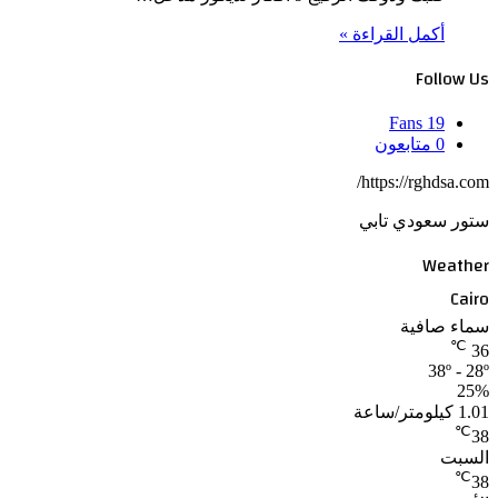
أكمل القراءة »
Follow Us
Fans
19
0
متابعون
https://rghdsa.com/
ستور سعودي تابي
Weather
Cairo
سماء صافية
℃
36
38º - 28º
25%
1.01 كيلومتر/ساعة
℃
38
السبت
℃
38