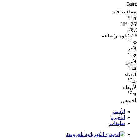
Cairo
سماء صافية
℃
26
38º - 26º
78%
4.5 كيلومتر/ساعة
℃
38
الأحد
℃
39
الأثنين
℃
40
الثلاثاء
℃
42
الأربعاء
℃
40
الخميس
الأشهر
الأخيرة
تعليقات