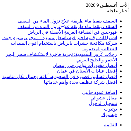
الأحد, أغسطس 9 2026
أخبار عاجلة
السقف ينقط ماء طريقة علاج نزول الماء من السقف
السقف ينقط ماء طريقة علاج نزول الماء من السقف
قهوجيين فن الضيافة العربية الأصيلة في الرياض
اشتراكات رقمية احترافية بأسعار مميزة – متجر بريميوم جيت
شركة مكافحة حشرات بالرياض باستخدام أقوى المبيدات
الفعالة والمضمونة
رحلات كروز السعودية: تجربة فاخرة لاستكشاف سحر البحر
الأحمر والخليج العربي
أفضل مخبوزات نوامي في رمضان
أفضل عيادات الأسنان في عمان
أفضل فساتين قصيرة في السعودية: أناقة وجمال لكل مناسبة
أفضل شركة تنظيف بجدة وأهم خدماتها
إضافة عمود جانبي
مقال عشوائي
تسجيل الدخول
يوتيوب
فيسبوك
القائمة