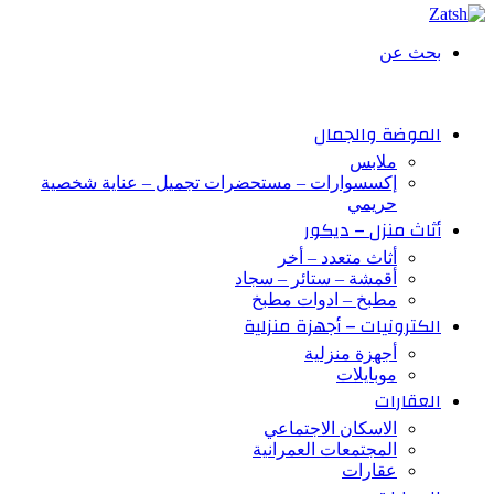
بحث عن
الموضة والجمال
ملابس
إكسسوارات – مستحضرات تجميل – عناية شخصية
حريمي
أثاث منزل – ديكور
أثاث متعدد – أخر
أقمشة – ستائر – سجاد
مطبخ – ادوات مطبخ
الكترونيات – أجهزة منزلية
أجهزة منزلية
موبايلات
العقارات
الاسكان الاجتماعي
المجتمعات العمرانية
عقارات