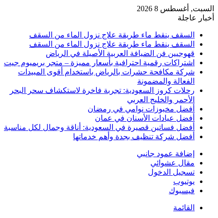
السبت, أغسطس 8 2026
أخبار عاجلة
السقف ينقط ماء طريقة علاج نزول الماء من السقف
السقف ينقط ماء طريقة علاج نزول الماء من السقف
قهوجيين فن الضيافة العربية الأصيلة في الرياض
اشتراكات رقمية احترافية بأسعار مميزة – متجر بريميوم جيت
شركة مكافحة حشرات بالرياض باستخدام أقوى المبيدات
الفعالة والمضمونة
رحلات كروز السعودية: تجربة فاخرة لاستكشاف سحر البحر
الأحمر والخليج العربي
أفضل مخبوزات نوامي في رمضان
أفضل عيادات الأسنان في عمان
أفضل فساتين قصيرة في السعودية: أناقة وجمال لكل مناسبة
أفضل شركة تنظيف بجدة وأهم خدماتها
إضافة عمود جانبي
مقال عشوائي
تسجيل الدخول
يوتيوب
فيسبوك
القائمة