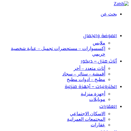
بحث عن
الموضة والجمال
ملابس
إكسسوارات – مستحضرات تجميل – عناية شخصية
حريمي
أثاث منزل – ديكور
أثاث متعدد – أخر
أقمشة – ستائر – سجاد
مطبخ – ادوات مطبخ
الكترونيات – أجهزة منزلية
أجهزة منزلية
موبايلات
العقارات
الاسكان الاجتماعي
المجتمعات العمرانية
عقارات