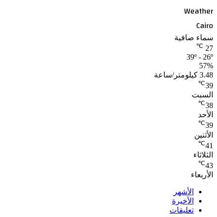
Weather
Cairo
سماء صافية
℃
27
39º - 26º
57%
3.48 كيلومتر/ساعة
℃
39
السبت
℃
38
الأحد
℃
39
الأثنين
℃
41
الثلاثاء
℃
43
الأربعاء
الأشهر
الأخيرة
تعليقات