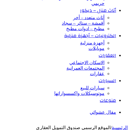
حريمي
أثاث منزل – ديكور
أثاث متعدد – أخر
أقمشة – ستائر – سجاد
مطبخ – ادوات مطبخ
الكترونيات – أجهزة منزلية
أجهزة منزلية
موبايلات
العقارات
الاسكان الاجتماعي
المجتمعات العمرانية
عقارات
السيارات
سيارات للبيع
موتوسيكلات واكسسواراتها
منوعات
مقال عشوائي
الرئيسية
/
الموقع الرسمي صندوق التمويل العقاري