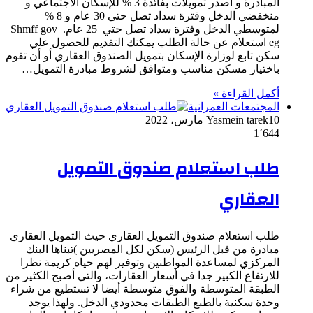
المبادرة و أصدر تمويلات بفائدة 3 % للإسكان الاجتماعي و
منخفضي الدخل وفترة سداد تصل حتي 30 عام و 8 %
لمتوسطي الدخل وفترة سداد تصل حتي 25 عام. Shmff gov
eg استعلام عن حالة الطلب يمكنك التقديم للحصول علي
سكن تابع لوزارة الإسكان بتمويل الصندوق العقاري أو أن تقوم
باختيار مسكن مناسب ومتوافق لشروط مبادرة التمويل…
أكمل القراءة »
المجتمعات العمرانية
10 مارس، 2022
Yasmein tarek
1٬644
طلب استعلام صندوق التمويل
العقاري
طلب استعلام صندوق التمويل العقاري حيث التمويل العقاري
مبادرة من قبل الرئيس (سكن لكل المصريين )تبناها البنك
المركزي لمساعدة المواطنين وتوفير لهم حياه كريمة نظرا
للارتفاع الكبير جدا في أسعار العقارات، والتي أصبح الكثير من
الطبقة المتوسطة والفوق متوسطة أيضا لا تستطيع من شراء
وحدة سكنية بالطبع الطبقات محدودي الدخل. ولهذا يوجد