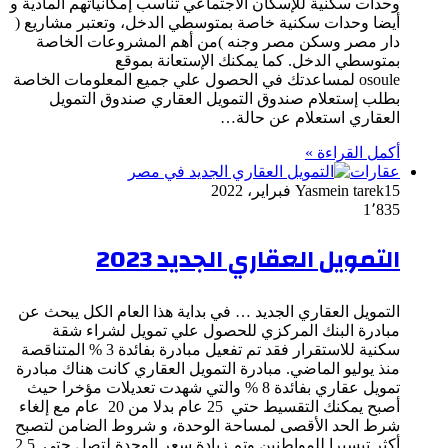
وحدات سكنية للإسكان الاجتماعي تناسب إمكانياتهم المادية و
أيضا وحدات سكنية خاصة بمتوسطي الدخل، وتعتبر مشاريع (
دار مصر وسكن مصر وجنه )من أهم المشروعات الخاصة
بمتوسطي الدخل. كما يمكنك الإستعانة بموقع
osoule لمساعدتك في الحصول علي جميع المعلومات الخاصة
بطلب إستعلام صندوق التمويل العقاري صندوق التمويل
العقاري استعلام عن حالة…
أكمل القراءة »
عقارات
15 فبراير، 2022
Yasmein tarek
1٬835
التمويل العقاري الجديد 2023
التمويل العقاري الجديد … في بداية هذا العام الكل يبحث عن
مبادرة البنك المركزي للحصول علي تمويل لشراء شقة
سكنية للاستقرار فقد تم تفعيل مبادرة بفائدة 3 % المتناقصة
منذ يوليو الماضي. مبادرة التمويل العقاري كانت هناك مبادرة
تمويل عقاري بفائدة 8 % والتي شهدت تعديلات مؤخرا حيث
أصبح يمكنك التقسيط حتي 25 عام بدلا من 20 عام مع إلغاء
شرط الحد الأقصى لمساحة الوحدة، و شروط الضامن لتصبح
أكثر تيسيرا للمواطنين وتم زيادة سعر الوحدة لتصل حتي 2.5