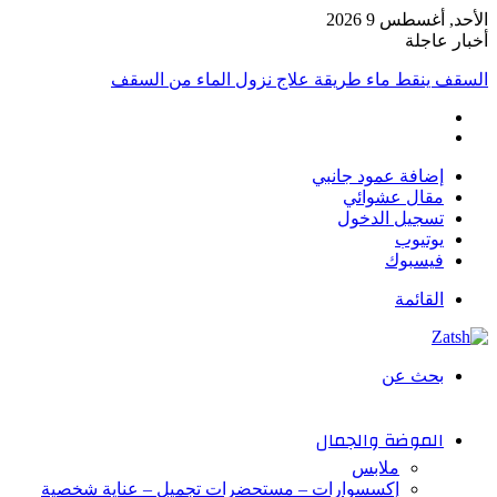
الأحد, أغسطس 9 2026
أخبار عاجلة
السقف ينقط ماء طريقة علاج نزول الماء من السقف
إضافة عمود جانبي
مقال عشوائي
تسجيل الدخول
يوتيوب
فيسبوك
القائمة
بحث عن
الموضة والجمال
ملابس
إكسسوارات – مستحضرات تجميل – عناية شخصية