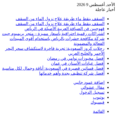
الأحد, أغسطس 9 2026
أخبار عاجلة
السقف ينقط ماء طريقة علاج نزول الماء من السقف
السقف ينقط ماء طريقة علاج نزول الماء من السقف
قهوجيين فن الضيافة العربية الأصيلة في الرياض
اشتراكات رقمية احترافية بأسعار مميزة – متجر بريميوم جيت
شركة مكافحة حشرات بالرياض باستخدام أقوى المبيدات
الفعالة والمضمونة
رحلات كروز السعودية: تجربة فاخرة لاستكشاف سحر البحر
الأحمر والخليج العربي
أفضل مخبوزات نوامي في رمضان
أفضل عيادات الأسنان في عمان
أفضل فساتين قصيرة في السعودية: أناقة وجمال لكل مناسبة
أفضل شركة تنظيف بجدة وأهم خدماتها
إضافة عمود جانبي
مقال عشوائي
تسجيل الدخول
يوتيوب
فيسبوك
القائمة