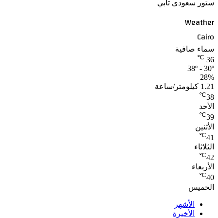
ستور سعودي تابي
Weather
Cairo
سماء صافية
℃
36
38º - 30º
28%
1.21 كيلومتر/ساعة
℃
38
الأحد
℃
39
الأثنين
℃
41
الثلاثاء
℃
42
الأربعاء
℃
40
الخميس
الأشهر
الأخيرة