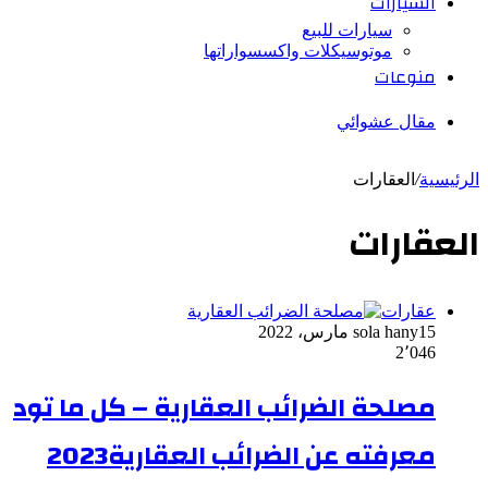
السيارات
سيارات للبيع
موتوسيكلات واكسسواراتها
منوعات
مقال عشوائي
الرئيسية
/
العقارات
العقارات
عقارات
15 مارس، 2022
sola hany
2٬046
مصلحة الضرائب العقارية – كل ما تود
معرفته عن الضرائب العقارية2023