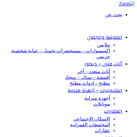
بحث عن
الموضة والجمال
ملابس
إكسسوارات – مستحضرات تجميل – عناية شخصية
حريمي
أثاث منزل – ديكور
أثاث متعدد – أخر
أقمشة – ستائر – سجاد
مطبخ – ادوات مطبخ
الكترونيات – أجهزة منزلية
أجهزة منزلية
موبايلات
العقارات
الاسكان الاجتماعي
المجتمعات العمرانية
عقارات