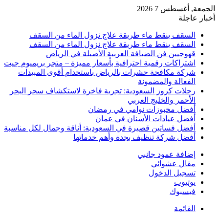
الجمعة, أغسطس 7 2026
أخبار عاجلة
السقف ينقط ماء طريقة علاج نزول الماء من السقف
السقف ينقط ماء طريقة علاج نزول الماء من السقف
قهوجيين فن الضيافة العربية الأصيلة في الرياض
اشتراكات رقمية احترافية بأسعار مميزة – متجر بريميوم جيت
شركة مكافحة حشرات بالرياض باستخدام أقوى المبيدات
الفعالة والمضمونة
رحلات كروز السعودية: تجربة فاخرة لاستكشاف سحر البحر
الأحمر والخليج العربي
أفضل مخبوزات نوامي في رمضان
أفضل عيادات الأسنان في عمان
أفضل فساتين قصيرة في السعودية: أناقة وجمال لكل مناسبة
أفضل شركة تنظيف بجدة وأهم خدماتها
إضافة عمود جانبي
مقال عشوائي
تسجيل الدخول
يوتيوب
فيسبوك
القائمة