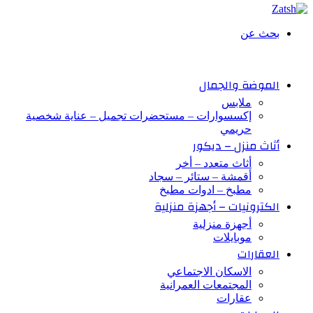
بحث عن
الموضة والجمال
ملابس
إكسسوارات – مستحضرات تجميل – عناية شخصية
حريمي
أثاث منزل – ديكور
أثاث متعدد – أخر
أقمشة – ستائر – سجاد
مطبخ – ادوات مطبخ
الكترونيات – أجهزة منزلية
أجهزة منزلية
موبايلات
العقارات
الاسكان الاجتماعي
المجتمعات العمرانية
عقارات