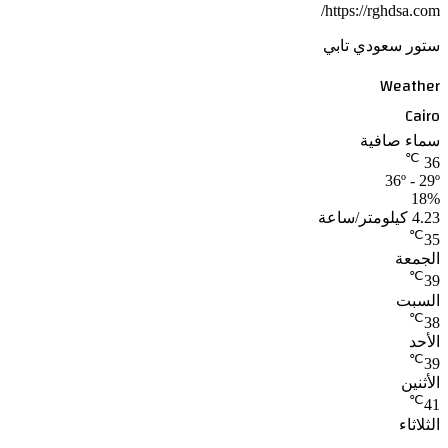
https://rghdsa.com/
ستور سعودي تابي
Weather
Cairo
سماء صافية
℃
36
36º - 29º
18%
4.23 كيلومتر/ساعة
℃
35
الجمعة
℃
39
السبت
℃
38
الأحد
℃
39
الأثنين
℃
41
الثلاثاء