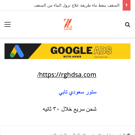
السقف ينقط ماء طريقة علاج نزول الماء من السقف
بحث
الق
عن
الرئيسية
/
استعلام عن حالة الطلب بالرقم القومي