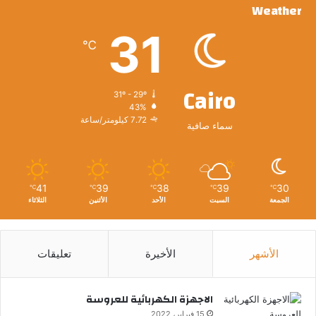
Weather
31
℃
Cairo
31º - 29º
43%
7.72 كيلومتر/ساعة
سماء صافية
41
39
38
39
30
℃
℃
℃
℃
℃
الجمعة
السبت
الأحد
الأثنين
الثلاثاء
الأشهر
الأخيرة
تعليقات
الاجهزة الكهربائية للعروسة
15 فبراير، 2022