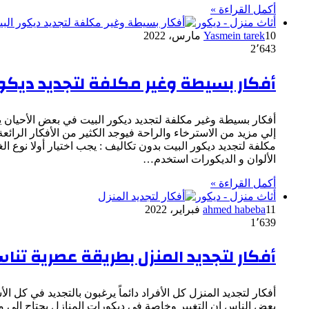
أكمل القراءة »
أثاث منزل - ديكور
10 مارس، 2022
Yasmein tarek
2٬643
أفكار بسيطة وغير مكلفة لتجديد ديكور
أفكار بسيطة وغير مكلفة لتجديد ديكور البيت في بعض الأحيان يح
إلي مزيد من الاسترخاء والراحة فيوجد الكثير من الأفكار الرا
مكلفة لتجديد ديكور البيت بدون تكاليف : يجب اختيار أولا نوع
الألوان و الديكورات استخدم…
أكمل القراءة »
أثاث منزل - ديكور
11 فبراير، 2022
ahmed habeba
1٬639
أفكار لتجديد المنزل بطريقة عصرية تنا
أفكار لتجديد المنزل كل الأفراد دائماً يرغبون بالتجديد في كل ا
بعض الناس إن التغيير وخاصة في ديكورات المنازل يحتاج إلى م