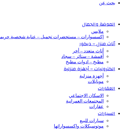
بحث عن
الموضة والجمال
ملابس
إكسسوارات – مستحضرات تجميل – عناية شخصية حريم
أثاث منزل – ديكور
أثاث متعدد – أخر
أقمشة – ستائر – سجاد
مطبخ – ادوات مطبخ
الكترونيات – أجهزة منزلية
أجهزة منزلية
موبايلات
العقارات
الاسكان الاجتماعي
المجتمعات العمرانية
عقارات
السيارات
سيارات للبيع
موتوسيكلات واكسسواراتها