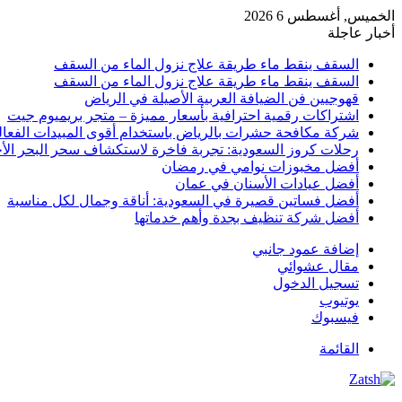
الخميس, أغسطس 6 2026
أخبار عاجلة
السقف ينقط ماء طريقة علاج نزول الماء من السقف
السقف ينقط ماء طريقة علاج نزول الماء من السقف
قهوجيين فن الضيافة العربية الأصيلة في الرياض
اشتراكات رقمية احترافية بأسعار مميزة – متجر بريميوم جيت
شركة مكافحة حشرات بالرياض باستخدام أقوى المبيدات الفعال
رحلات كروز السعودية: تجربة فاخرة لاستكشاف سحر البحر الأح
أفضل مخبوزات نوامي في رمضان
أفضل عيادات الأسنان في عمان
أفضل فساتين قصيرة في السعودية: أناقة وجمال لكل مناسبة
أفضل شركة تنظيف بجدة وأهم خدماتها
إضافة عمود جانبي
مقال عشوائي
تسجيل الدخول
يوتيوب
فيسبوك
القائمة