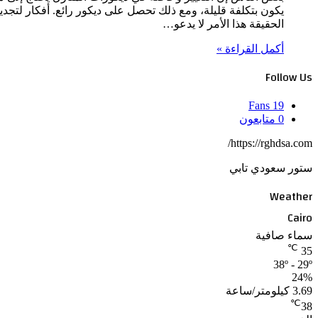
يكون بتكلفة قليلة، ومع ذلك تحصل على ديكور رائع. أفكار لتجديد
الحقيقة هذا الأمر لا يدعو…
أكمل القراءة »
Follow Us
Fans
19
0
متابعون
https://rghdsa.com/
ستور سعودي تابي
Weather
Cairo
سماء صافية
℃
35
38º - 29º
24%
3.69 كيلومتر/ساعة
℃
38