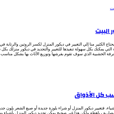
 البيت
تاج الكثير منا إلي التغيير في ديكور المنزل لكسر الروتين والرتابة 
ئعة التي يمكنك بكل سهولة تنفيذها للتغيير والتجديد في ديكور منزلك
 الغرفة الخشبية الذي سوف تقوم بفرشها وتوزيع الأثاث بها بشكل مناس
سب كل الأذواق
لأشياء، فتغيير ديكور المنزل أو شراء بلوزة جديدة أو صبغ الشعر بلون ج
صاريف باهظة ولكن هذا غير صحيح يمكن تجديد ديكور المنزل بأشياء بس