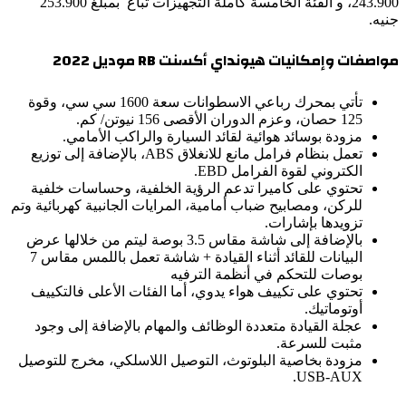
243.900، و الفئة الخامسة كاملة التجهيزات تباع بمبلغ 253.900
جنيه.
مواصفات وإمكانيات هيونداي أكسنت RB موديل 2022
تأتي بمحرك رباعي الاسطوانات سعة 1600 سي سي، وقوة
125 حصان، وعزم الدوران الأقصى 156 نيوتن/ كم.
مزودة بوسائد هوائية لقائد السيارة والراكب الأمامي.
تعمل بنظام فرامل مانع للانغلاق ABS، بالإضافة إلى توزيع
الكتروني لقوة الفرامل EBD.
تحتوي على كاميرا تدعم الرؤية الخلفية، وحساسات خلفية
للركن، ومصابيح ضباب أمامية، المرايات الجانبية كهربائية وتم
تزويدها بإشارات.
بالإضافة إلى شاشة مقاس 3.5 بوصة ليتم من خلالها عرض
البيانات للقائد أثناء القيادة + شاشة تعمل باللمس مقاس 7
بوصات للتحكم في أنظمة الترفيه
تحتوي على تكييف هواء يدوي، أما الفئات الأعلى فالتكييف
أوتوماتيك.
عجلة القيادة متعددة الوظائف والمهام بالإضافة إلى وجود
مثبت للسرعة.
مزودة بخاصية البلوتوث، التوصيل اللاسلكي، مخرج للتوصيل
USB-AUX.