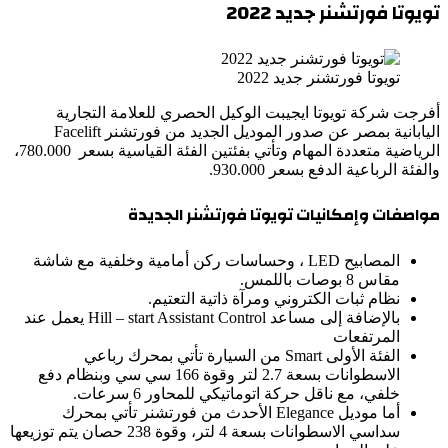
تويوتا فورتشنر جديد 2022
تويوتا فورتشنر جديد 2022
أفرجت شركة تويوتا ايجيبت الوكيل الحصري للعلامة التجارية
اليابانية بمصر عن صدور الموديل الجديد من فورتشنر Facelift
الرياضية متعددة المهام وتأتي بفئتين الفئة القياسية بسعر 780.000،
والفئة الرباعية الدفع بسعر 930.000.
مواصفات وإمكانيات تويوتا فورتشنر الجديدة
المصابيح LED ، وحساسات ركن أمامية وخلفية مع شاشة
مقاس 8 بوصات باللمس.
نظام ثبات الكتروني ومرآة ذاتية التعتيم.
بالإضافة إلى مساعد Hill – start Assistant Control يعمل عند
المرتفعات
الفئة الأولى Smart من السيارة تأتي بمحرك رباعي
الاسطوانات بسعة 2.7 لتر وقوة 166 سي سي وبنظام دفع
خلفي، مع ناقل حركة اتوماتيكي للمحاور 6 سرعات.
أما موديل Elegance الأحدث من فورتشنر تأتي بمحرك
سداسي الاسطوانات بسعة 4 لتر، وقوة 238 حصان يتم توزيعها