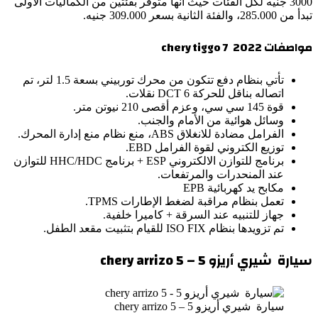
3000 جنيه لكل الفئات حيث أنها متوفر بفئتين من الكماليات الأولى
تبدأ من 285.000، والفئة الثانية بسعر 309.000 جنيه.
مواصفات chery tiggo 7 2022
تأتي بنظام دفع تتكون من محرك توربيني بسعة 1.5 لتر، تم
اتصاله بناقل للحركة DCT 6 نقلات.
قوة 145 سي سي، وعزم أقصى 210 نيوتن متر.
وسائل هوائية من الأمام والجنب.
الفرامل مضادة للانغلاق ABS، منع نظام منع إدارة المحرك.
توزيع الكتروني لقوة الفرامل EBD.
برنامج للتوازن الالكتروني ESP + برنامج HHC/HDC للتوازن
عند المنحدرات والمرتفعات.
مكابح يد كهربائية EPB
تعمل بنظام مراقبة لضغط الإطارات TPMS.
جهاز للتنبيه عند السرقة + كاميرا خلفية.
تم تزويدها بنظام ISO FIX للقيام بتثبيت مقعد الطفل.
سيارة شيري أريزو 5 – chery arrizo 5
سيارة شيري أريزو 5 – chery arrizo 5