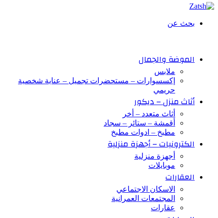
بحث عن
الموضة والجمال
ملابس
إكسسوارات – مستحضرات تجميل – عناية شخصية
حريمي
أثاث منزل – ديكور
أثاث متعدد – أخر
أقمشة – ستائر – سجاد
مطبخ – ادوات مطبخ
الكترونيات – أجهزة منزلية
أجهزة منزلية
موبايلات
العقارات
الاسكان الاجتماعي
المجتمعات العمرانية
عقارات