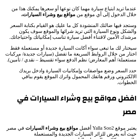
عندما تريد ابتياع سيارة مهما كان نوعها أو سعرها يمكنك هذا من
خلال الدخول إلى أي موقع من
مواقع بيع وشراء السيارات،
وستجد فيها ضالتك المنشودة كل ما عليك هو القيام بكتابة السعر
والشكل ونوع السيارة التي تريد شرائها والموقع سوف يكون
مرشدك الأمين لاقتناء أفضل سيارة تناسب إمكانياتك واحتياجاتك.
سيختار لك ما تبغى سواء أكانت السيارة جديدة أو مستعملة فقط
اختار من خلال الروابط السريعة ما تفضل (سيارات جديدة/ مركبات
مستعملة/ أهم المعارض/ نظم الدفع سواء تقسيط – نقدي / تأمين).
حدد السعر وضع مواصفات وإمكانيات السيارة وادخل بريدك
الالكتروني ورقم هاتفك المحمول واترك الموقع يقوم بباقي
الخطوات.
افضل مواقع بيع وشراء السيارات في
مصر
يعتبر موقع Yalla Soo2 أفضل
مواقع بيع وشراء السيارات
في مصر
حيث أنه يعرض للزائر السيارات الجديدة والمستعملة