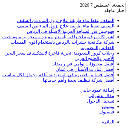
الجمعة, أغسطس 7 2026
أخبار عاجلة
السقف ينقط ماء طريقة علاج نزول الماء من السقف
السقف ينقط ماء طريقة علاج نزول الماء من السقف
قهوجيين فن الضيافة العربية الأصيلة في الرياض
اشتراكات رقمية احترافية بأسعار مميزة – متجر بريميوم جيت
شركة مكافحة حشرات بالرياض باستخدام أقوى المبيدات
الفعالة والمضمونة
رحلات كروز السعودية: تجربة فاخرة لاستكشاف سحر البحر
الأحمر والخليج العربي
أفضل مخبوزات نوامي في رمضان
أفضل عيادات الأسنان في عمان
أفضل فساتين قصيرة في السعودية: أناقة وجمال لكل مناسبة
أفضل شركة تنظيف بجدة وأهم خدماتها
إضافة عمود جانبي
مقال عشوائي
تسجيل الدخول
يوتيوب
فيسبوك
القائمة