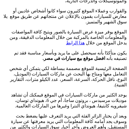
والموتوسيكلات والدرجات النارية،
والقوارب وعملاء الموقع كثيرون سواء كانوا أشخاص عاديين أو
معارض للسيارات يقمون بالإعلان عن منتجاتهم عن طريق موقع يلا
سوق الشهير والمتميز.
الموقع يوفر ميزة عرض السيارة بالصور ويتيح كافة المواصفات
والمعلومات الخاصة بالمركبة من خلال المعلومات الدقيقة، ومن
يدخل الموقع من خلال
هذا الرابط
يكون متأكدًا بأنه سيحصل على ما يريد وبأسعار مناسبة فقد تم
تصنيفه بأنه
افضل موقع بيع سيارات في مصر.
الصفحة الرئيسية للموقع مصممة ببساطة لكي يتمكن أي شخص
التعامل معها ومتاح بها البحث عن ماركات السيارات (الموديل،
النوع، ناقل الحركة، السرعة، السعر، عدد الكيلو مترات، التقارير
الفنية).
يوجد الكثير من ماركات السيارات في الموقع فيمكنك أن تشاهد
موديلات مرسيدس ، بروتون ساجا، أم جي 6، هيونداي توسان،
شيفرويه كابتيفا، هيونداي النترا وغيرها من الماركات العالمية.
وبعد أن يختار الزائر الفئة التي يريد التعرف عليها يضغط بحث
وسوف يجد أمامه كافة المعلومات التي يريد معرفتها عن سيارة
المستقبل، وأهم العروض وآخر أخبار سوق السيارات والكثير من