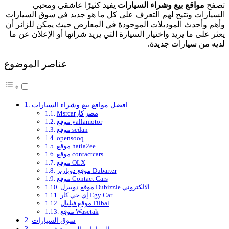
تصفح
مواقع بيع وشراء السيارات
يفيد كثيرًا عاشقي ومحبي
السيارات وتتيح لهم التعرف على كل ما هو جديد في سوق السيارات
وأهم وأحدث الموديلات الموجودة في المعارض حيث يمكن للزائر أن
يعثر على ما يريد واختيار السيارة التي يريد شرائها أو الإعلان عن ما
لديه من سيارات جديدة.
عناصر الموضوع
افضل مواقع بيع وشراء السيارات
Msrcarمصر كار
موقع yallamotor
موقع sedan
opensooq
موقع hatla2ee
موقع contactcars
موقع OLX
موقع دوبارتر Dubarter
موقع Contact Cars
موقع دوبيزل Dubizzle الالكتروني
إي جي كار Egy Car
موقع فيلبال Filbal
موقع Wasetak
سوق السيارات