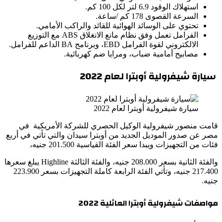
استهلاك الوقود 6.9 لتر لكل 100 كم.
السرعة القصوى 178 كم /ساعة.
تحتوي على الوسائد الهوائية للقائد والراكب الأمامي.
الفرامل تعمل وفق نظام مانع الانغلاق ABS مع التوزيع
الالكتروني لقوة الفرامل EBD، وبرنامج BA الداعم للفرامل.
مصابيح أمامية ضباب، ومرايا ضم كهربائية.
سيارة شيفرولية أوبترا لعام 2022
سيارة شيفرولية أوبترا لعام 2022
قامت منصور شيفرولية الوكيل الحصري للشركة الأمريكية في
مصر عن صدور الموديل الجديد من أوبترا سيدان والتي تأتي في أربع
فئات من التجهيزات ويبدا سعر الفئة القياسية 201.500 جنيه،
والفئة الثانية بسعر 208.000 جنيه، والفئة الثالثة Highline يبلغ سعرها
217.400 جنيه، وتأتي الفئة الرابعة كاملة التجهيزات بسعر 223.900
جنيه.
مواصفات شيفرولية أوبترا العائلية 2022