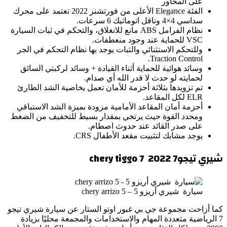
على المحاور
الفئة Elegance الأعلى من فورتشنر 2022 تعتمد على محرك
سداسي 4×4 وناقل اتوماتيك 6 سرعات.
نظام الفرامل ABS مانع للانغلاق، والتحكم في ثبات السيارة
VSC للحماية عند وجود منعطفات.
وللتحكم الاستثنائي والثبات يوجد بها نظام التحكم في الجر
Traction Control.
وسائد هوائية للحماية أثناء القيادة + وسائد لركبتي السائق
لحمايته لو حدث لا قدر الله أي صدام.
تم تزويدها بثلاثة أحزمة للأمان تعمل بخاصية الشد الطارئ
ELR لكل المقاعد.
أحزمة أمان المقاعد الأمامية مزودة بميزة الشد الاستباقي
ومحدد القوة حيث يرتخي بمقدار بسيط للتخفيف من الضغط
على صدر القائد عند حدوث اصطام.
يوجد مشابك لتثبيت مقعد الأطفال CRS.
شيري تيجو7
2022
chery tiggo 7
سيارة شيري أريزو 5 – chery arrizo 5
كما أزاحت مجموعة جي بي غبور اوتو الستار عن سيارة شيري تيجو
7 الرياضية متعددة المهام والاستخدامات والمجمعة محليًا بزيادة