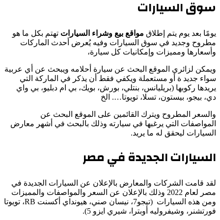
سوق السيارات
يومًا بعد يوم يتم إطلاق
مواقع بيع وشراء السيارات
تهتم بكل ما هو
مطروح وجديد في سوق السيارات وفيه يُعرض أحدث الماركات
وأسعارها ومميزات وإمكانيات كل سيارة،
ويمكن لزائري الموقع البحث عن سيارة أحلامه ويبحث عن أي عربية
سواء جديد ة أو مستعملة ويكفي فقط أن يذكر في الماركة التي
يريدها ركوبها (بريليانس، بنتلي، بورش، بويك، بي ام دبليو، بي واي
دي، بيجو، بيستون، تسلا، تويوتا…. الخ
والسعر المطروح ويترك القائمين على الموقع البحث عن
المواصفات التي يرغبها في سيارته وذلك بالبحث في أشهر معارض
السيارات ليحقق له ما يريد.
السيارات الجديدة في مصر
لقد قامت الشركات والمعارض بالإعلان عن السيارات الجديدة في
مصر لعام 2022 وذلك بالإعلان عن السعر والمواصفات والمميزات
ومن هذه السيارات (تيجو7، نيسان صني، هيونداي أكسنت RB، تويوتا
فورتشنر، وشيفروليه أوبترا، شيري ايزو 5).