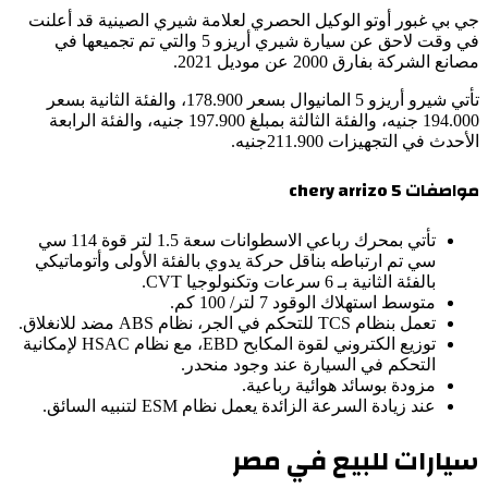
جي بي غبور أوتو الوكيل الحصري لعلامة شيري الصينية قد أعلنت
في وقت لاحق عن سيارة شيري أريزو 5 والتي تم تجميعها في
مصانع الشركة بفارق 2000 عن موديل 2021.
تأتي شيرو أريزو 5 المانيوال بسعر 178.900، والفئة الثانية بسعر
194.000 جنيه، والفئة الثالثة بمبلغ 197.900 جنيه، والفئة الرابعة
الأحدث في التجهيزات 211.900جنيه.
مواصفات chery arrizo 5
تأتي بمحرك رباعي الاسطوانات سعة 1.5 لتر قوة 114 سي
سي تم ارتباطه بناقل حركة يدوي بالفئة الأولى وأتوماتيكي
بالفئة الثانية بـ 6 سرعات وتكنولوجيا CVT.
متوسط استهلاك الوقود 7 لتر/ 100 كم.
تعمل بنظام TCS للتحكم في الجر، نظام ABS مضد للانغلاق.
توزيع الكتروني لقوة المكابح EBD، مع نظام HSAC لإمكانية
التحكم في السيارة عند وجود منحدر.
مزودة بوسائد هوائية رباعية.
عند زيادة السرعة الزائدة يعمل نظام ESM لتنبيه السائق.
سيارات للبيع في مصر