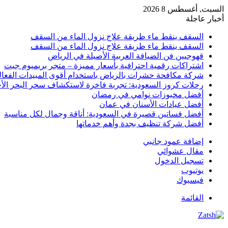
السبت, أغسطس 8 2026
أخبار عاجلة
السقف ينقط ماء طريقة علاج نزول الماء من السقف
السقف ينقط ماء طريقة علاج نزول الماء من السقف
قهوجيين فن الضيافة العربية الأصيلة في الرياض
اشتراكات رقمية احترافية بأسعار مميزة – متجر بريميوم جيت
شركة مكافحة حشرات بالرياض باستخدام أقوى المبيدات الفعال
رحلات كروز السعودية: تجربة فاخرة لاستكشاف سحر البحر الأح
أفضل مخبوزات نوامي في رمضان
أفضل عيادات الأسنان في عمان
أفضل فساتين قصيرة في السعودية: أناقة وجمال لكل مناسبة
أفضل شركة تنظيف بجدة وأهم خدماتها
إضافة عمود جانبي
مقال عشوائي
تسجيل الدخول
يوتيوب
فيسبوك
القائمة