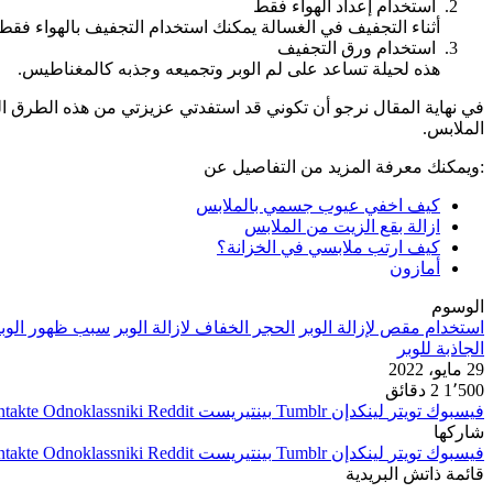
استخدام إعداد الهواء فقط
أثناء التجفيف في الغسالة يمكنك استخدام التجفيف بالهواء فقط
استخدام ورق التجفيف
هذه لحيلة تساعد على لم الوبر وتجميعه وجذبه كالمغناطيس.
في نهاية المقال نرجو أن تكوني قد استفدتي عزيزتي من هذه الطرق ال
الملابس.
:ويمكنك معرفة المزيد من التفاصيل عن
كيف اخفي عيوب جسمي بالملابس
ازالة بقع الزيت من الملابس
كيف ارتب ملابسي في الخزانة؟
أمازون
الوسوم
استخدام مقص لإزالة الوبر
الحجر الخفاف لازالة الوبر
سبب ظهور الوبر
الجاذبة للوبر
29 مايو، 2022
1٬500
2 دقائق
فيسبوك
تويتر
لينكدإن
بينتيريست
Odnoklassniki
شاركها
فيسبوك
تويتر
لينكدإن
بينتيريست
Odnoklassniki
قائمة ذاتش البريدية