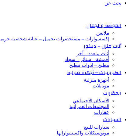
بحث عن
الموضة والجمال
ملابس
إكسسوارات – مستحضرات تجميل – عناية شخصية حريم
أثاث منزل – ديكور
أثاث متعدد – أخر
أقمشة – ستائر – سجاد
مطبخ – ادوات مطبخ
الكترونيات – أجهزة منزلية
أجهزة منزلية
موبايلات
العقارات
الاسكان الاجتماعي
المجتمعات العمرانية
عقارات
السيارات
سيارات للبيع
موتوسيكلات واكسسواراتها