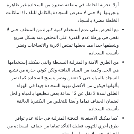
أولا بتجربة الخلطة في منطقة صغيرة من السجادة غير ظاهرة
وتجربتها اولا حتي لا تتعرض السجادة بالكامل للتلف إذا ماكانت
الخلطة مضرة بالسجاد
مع الحرص على عدم إستخدام كمية كبيرة من المنظف حتى لا
تقعي في ورطة عدم القدرة على التخلص منه بشكل سريع
وشطفها جيدا مما يجعلها تمتص الاتربة والاتساخات وتضر
بأنسجة السجادة
من الطرق الآمنة و المنزلية البسيطة والتي يمكنك إستخدامها
هي الخل وكمية من المياه الدافئة ولكن كوني حذرة من تشبع
السجاد بالمياه حتى لا تتعفن وتضر بنسيج السجادة كما تضر
بألوانها فيكون من الأفضل تهوية السجادة جيدا في الهواء
الطلق لمدة لا تقل عن 12 ساعة بعض تنظيفها بالمياه والخل
لضمان الجفاف تماما وأيضا للتخلص من البكتيريا العالقة
بأنسجة السجادة
كما يمكنك الاستعانة التدفئة المنزلية في حالة عدم توافر
طرق أخري للتهوية فعليك التأكد تماما من جفاف السجادة من
الحواف حتى لا يتغير لونها وتتلف