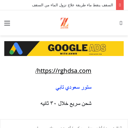
السقف ينقط ماء طريقة علاج نزول الماء من السقف
بحث
الق
عن
الرئيسية
/
أثاث منزل - ديكور
/
أقمشة - ستائر - سجاد