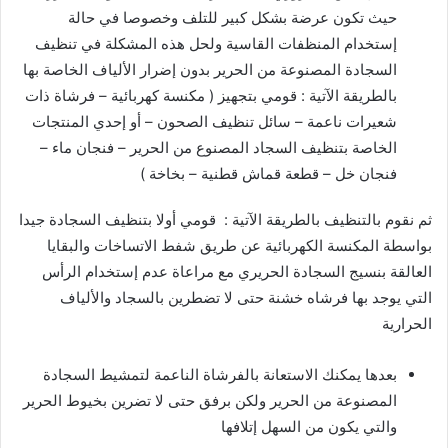
حيث تكون عرضة بشكل كبير للتلف وخصوصا في حالة
إستخدام المنظفات القاسية ولحل هذه المشكلة في تنظيف
السجادة المصنوعة من الحرير بدون إضرار الألياف الخاصة بها
بالطريقة الآتية : قومي بتجهيز ( مكنسة كهربائية – فرشاة ذات
شعيرات ناعمة – سائل تنظيف الصحون – أو إحدي المنتجات
الخاصة بتنظيف السجاد المصنوع من الحرير – فنجان ماء –
فنجان خل – قطعة قماش قطنية – بخاخة )
ثم نقوم بالتنظيف بالطريقة الآتية : قومي أولا بتنظيف السجادة جيدا
بواسطة المكنسة الكهربائية عن طريق شفط الاتساخات والبقايا
العالقة بنسيج السجادة الحريري مع مراعاة عدم إستخدام الرأس
التي يوجد بها فرشاه خشنة حتى لا تضطرين بالسجاد والألياف
الحرارية
بعدها يمكنك الاستعانة بالفرشاة الناعمة لتمشيط السجادة
المصنوعة من الحرير ولكن برفق حتى لا تضرين بخيوط الحرير
والتي يكون من السهل إتلافها