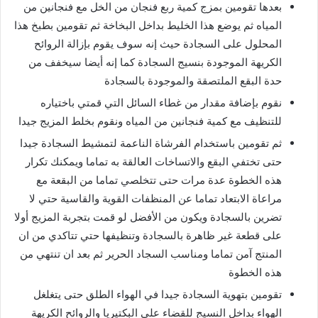
بعدها تقومين بمزج كمية ربع فنجان من الخل مع فنجانين من
المياه ثم يوضع هذا الخليط بداخل البخاخة ثم تقومين بطبخ هذا
المحلول على السجادة حيث إنه سوف يقوم بإزالة الروائح
الكريهة الموجودة بنسيج السجادة كما إنه أيضا سيخفف من
حدة البقع الملتصقة والموجودة بالسجادة
نقوم بإضافة مقدار من غطاء السائل التي قمتي باختياره
للتنظيف مع كمية فنجانين من المياه ونقوم بخلط المزيج جيدا
ثم تقومين باستخدام الفرشاة الناعمة لتمشيط السجادة جيدا
حتى تختفي البقع والاتساخات العالقة به تماما ويمكنك تكرار
هذه الخطوة عدة مرات حتى تتخلصي تماما من البقعة مع
مراعاة الابتعاد تماما عن المنظفات القوية والقاسية حتي لا
تضرين بالسجادة ويكون من الأفضل لو قمت بتجربة المزيج أولا
على قطعة غير ظاهرة بالسجادة وتنظيفها حتي تتاكدي من ان
المنتج آمن تماما ومناسب السجاد الحرير ثم بعد ان تنتهي من
هذه الخطوة
تقومين بتهوية السجادة جيدا في الهواء الطلق حتى يتغلغل
الهواء بداخل النسيج للقضاء علي البكتيريا والروائح الكريهة