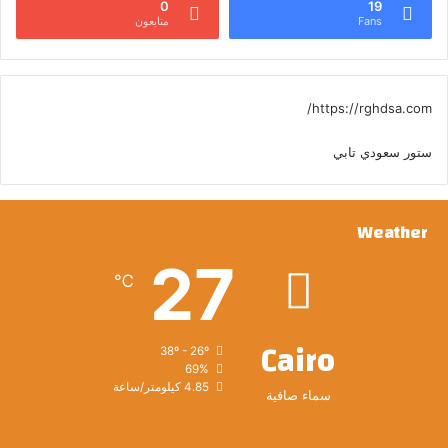
0
19
Fans
متابعون
https://rghdsa.com/
ستور سعودي تابي
Weather
27
℃
Cairo
38º - 26º
69%
4.85 كيلومتر/ساعة
سماء صافية