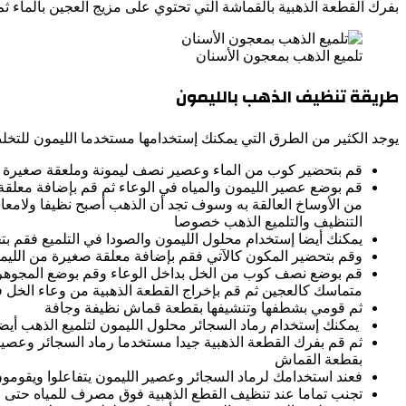
بفرك القطعة الذهبية بالقماشة التي تحتوي على مزيج العجين بالماء ثم
تلميع الذهب بمعجون الأسنان
طريقة تنظيف الذهب بالليمون
يوجد الكثير من الطرق التي يمكنك إستخدامها مستخدما الليمون للتخلص
قم بتحضير كوب من الماء وعصير نصف ليمونة وملعقة صغيرة 
قم بوضع عصير الليمون والمياه في الوعاء ثم قم بإضافة معلقة
من الأوساخ العالقة به وسوف تجد أن الذهب أصبح نظيفا ولامعا
التنظيف والتلميع الذهب خصوصا
يمكنك أيضا إستخدام محلول الليمون والصودا في التلميع فق
وقم بتحضير المكون كالآتي فقم بإضافة معلقة صغيرة من اللي
قم بوضع نصف كوب من الخل بداخل الوعاء وقم بوضع المجوهرات
متماسك كالعجين ثم قم بإخراج القطعة الذهبية من وعاء الخل 
ثم قومي بشطفها وتنشيفها بقطعة قماش نظيفة وجافة
يمكنك إستخدام رماد السجائر محلول الليمون لتلميع الذهب أي
ثم قم بفرك القطعة الذهبية جيدا مستخدما رماد السجائر وعصير
بقطعة القماش
فعند استخدامك لرماد السجائر وعصير الليمون يتفاعلوا ويقومون 
تجنب تماما عند تنظيف القطع الذهبية فوق مصرف للمياه حتى ل