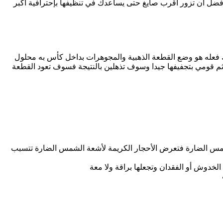
ضل أن تزور أقرب صايغ حتى يساعدك في تنظيفها بإحترافية أكبر
فعله هو وضع القطعة الذهبية والمجوهرات بداخل كأس به محلول
 مبللة ثم قومي بتجفيفها جيدا وسوف تذهلين بالنتيجة فسوف تعود القطعة
شمس الضارة فتعرض الأحجار الكريمة لأشعة الشمس الضارة تتسبب
الخدوش أو الفقدان وتجعلها براقة ولا معة