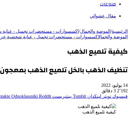
منوعات
مقال عشوائي
الرئيسية
/
الموضة والجمال
/
إكسسوارات - مستحضرات تجميل - عناية 
الموضة والجمال
إكسسوارات - مستحضرات تجميل - عناية شخصية حر
كيفية تلميع الذهب
تنظيف الذهب بالخل تلميع الذهب بمعجون ا
14 يوليو، 2022
2٬192
3 دقائق
فيسبوك
تويتر
لينكدإن
بينتيريست
Odnoklassniki
كيفية تلميع الذهب