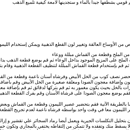
 قومي بشطفها جيدا بالماء و ستجدينها لامعة كيفية تلميع الذهب
 من الأوساخ العالقة وتغيير لون القطع الذهبية ويمكن إستخدام الليمون
من الملح وقطعة من القماش مبللة ووعاء
 الملح على المزيج الموجود بداخل الوعاء ثم قم بوضع قطعة الذهب بد
 ثم قم بإستخدام قطعة القماش المبللة لتنظيف القطعة الذهبية وقام 
م بتحضر نصف كوب من الخل الأبيض وفرشاه أسنان ناعمة وقطعة من ال
مون وإضافة معجون الصودا ومعلقة صغيرة من الخل الأبيض وقم باضافة
 بالخل بحيث يكون مغمور به ثم قم بتركها لدقائق ثم قم بإضافة معج
فقم بوضع معجون الصودا على فرشاة الأسنان وقم بفرك القطعة الذهبي
ضا بالطريقة الآتية فقم بتحضير عصير الليمون وقطعة من القماش وبع
 الليمون معا في وقت واحد بواسطه فرشاه ناعمة لعدم تجريح القطعة ال
بتحليل التكلسات الجيرية ويعمل أيضا رماد السجائر علي تقشير و إزالة
ا يسقط منك وتفقده ولا تتمكن من إلتقاطه يختفي بالمجاري وتكون خس