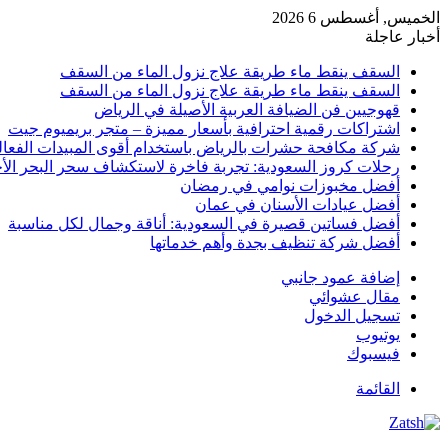
الخميس, أغسطس 6 2026
أخبار عاجلة
السقف ينقط ماء طريقة علاج نزول الماء من السقف
السقف ينقط ماء طريقة علاج نزول الماء من السقف
قهوجيين فن الضيافة العربية الأصيلة في الرياض
اشتراكات رقمية احترافية بأسعار مميزة – متجر بريميوم جيت
شركة مكافحة حشرات بالرياض باستخدام أقوى المبيدات الفعال
رحلات كروز السعودية: تجربة فاخرة لاستكشاف سحر البحر الأح
أفضل مخبوزات نوامي في رمضان
أفضل عيادات الأسنان في عمان
أفضل فساتين قصيرة في السعودية: أناقة وجمال لكل مناسبة
أفضل شركة تنظيف بجدة وأهم خدماتها
إضافة عمود جانبي
مقال عشوائي
تسجيل الدخول
يوتيوب
فيسبوك
القائمة