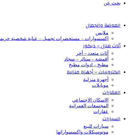
بحث عن
الموضة والجمال
ملابس
إكسسوارات – مستحضرات تجميل – عناية شخصية حريم
أثاث منزل – ديكور
أثاث متعدد – أخر
أقمشة – ستائر – سجاد
مطبخ – ادوات مطبخ
الكترونيات – أجهزة منزلية
أجهزة منزلية
موبايلات
العقارات
الاسكان الاجتماعي
المجتمعات العمرانية
عقارات
السيارات
سيارات للبيع
موتوسيكلات واكسسواراتها