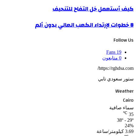
كيف أستعمل خل التفاح للتنحيف
8 خطوات لإرتداء الكعب العالي بدون ألم
Follow Us
Fans
19
0
متابعون
https://rghdsa.com/
ستور سعودي تابي
Weather
Cairo
سماء صافية
℃
35
38º - 29º
24%
3.69 كيلومتر/ساعة