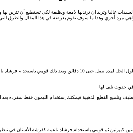
السيدات غالبا وتريد ان ترتديها لامعة ونظيفة لكي تستطيع أن تتزين به
ع الزاهي مرة أخري وهذا ما سوف نقوم بعرضه في هذا المقال والطرق الت
قومي بسكب الخل في وعاء ثم تقومين بوضع القطع الذهبية داخل محلول الخل لمد
 في حدوث تلف لها
تنظيف وتلميع القطع الذهبية فيمكنك إستخدام الليمون فقط بمفرده بعد 
تين كبيرتين ثم قومي باستخدام فرشاة ناعمة كفرشة الأسنان في تنظ