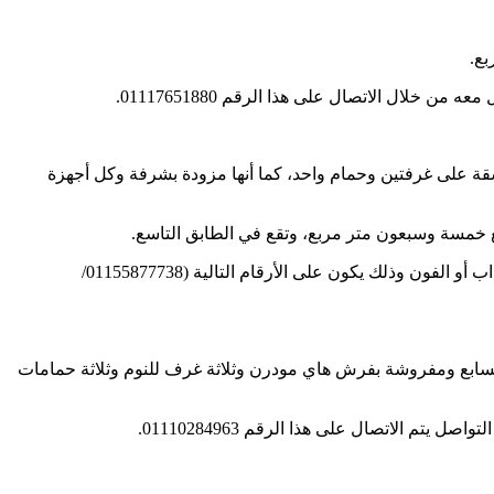
بع.
ال الاتصال على هذا الرقم 01117651880.
شقة على غرفتين وحمام واحد، كما أنها مزودة بشرفة وكل أجهزة
لغ خمسة وسبعون متر مربع، وتقع في الطابق التاسع.
سعر الإيجار اليومي ثلاثمائة جنيه، لكن سعر الإيجار الشهري يكون ستة ألاف وخمسمائة جنية، ويمكن أن يتم التواصل من خلال تطبيق الواتس اب أو الفون وذلك يكون على الأرقام التالية (01155877738/
 السابع ومفروشة بفرش هاي مودرن وثلاثة غرف للنوم وثلاثة حمامات
الاتصال على هذا الرقم 01110284963.