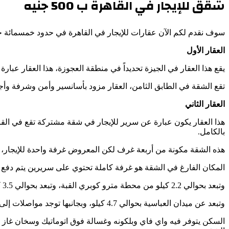
شقق للإيجار في القاهرة ب 500 جنيه
سوف نقدم لكم الآن عقارات للإيجار في القاهرة في حدود خمسمائة ج
العقار الأول
يقع هذا العقار في الجيزة تحديداً في منطقة العجوزة، هذا العقار عبا
تقع الشقة في الطابق الثامن، العقار مزود بأسانسير وأمن وشرفة وأج
العقار الثاني
هذا العقار يكون عبارة عن سرير للإيجار في شقة مشتركة تقع في القا
بالكامل.
هذه الشقة مكونة من أربعة غرف لكن المعروض غرفة واحدة للإيجار، و
المكان الفارغ في الشقة هو غرفة كاملة تحتوي على سريرين يتم دفع خم
وتبعد بحوالي 2.2 كيلو من محطة مترو كوبري القبة، وتبعد بحوالي 3.5 كيلو من محطة مترو غمرة، كما تبعد عن حلمية الزيتون بحوالي خمسة كيلو، وتبعد عن ميدان المطرية بحوالي 4.2 كيلو.
وتبعد عن ميدان العباسية بحوالي 4.7 كيلو، وبجانبها توجد مواصلات إلى رمسيس بشكل مباشر، فهو تبعد بحوالي 5.5 كيلو من رمسيس، بجانب العقار يوجد مواصلات لرمسيس وغيرها من المناطق.
السكن يتوفر فيه واي فاي وبلكونه وغسالة فوق اتوماتيك وسخان غاز ط