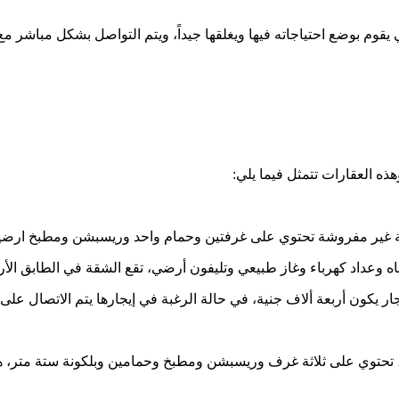
 احتياجاته فيها ويغلقها جيداً، ويتم التواصل بشكل مباشر مع صاحب العق
 العقارات تتمثل فيما يلي:
ة غير مفروشة تحتوي على غرفتين وحمام واحد وريسبشن ومطبخ ارضيات 
اه وعداد كهرباء وغاز طبيعي وتليفون أرضي، تقع الشقة في الطابق ال
ن أربعة ألاف جنية، في حالة الرغبة في إيجارها يتم الاتصال على هذا الرقم 5
تحتوي على ثلاثة غرف وريسبشن ومطبخ وحمامين وبلكونة ستة متر، هذا