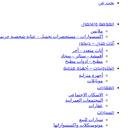
بحث عن
الموضة والجمال
ملابس
إكسسوارات – مستحضرات تجميل – عناية شخصية حريم
أثاث منزل – ديكور
أثاث متعدد – أخر
أقمشة – ستائر – سجاد
مطبخ – ادوات مطبخ
الكترونيات – أجهزة منزلية
أجهزة منزلية
موبايلات
العقارات
الاسكان الاجتماعي
المجتمعات العمرانية
عقارات
السيارات
سيارات للبيع
موتوسيكلات واكسسواراتها