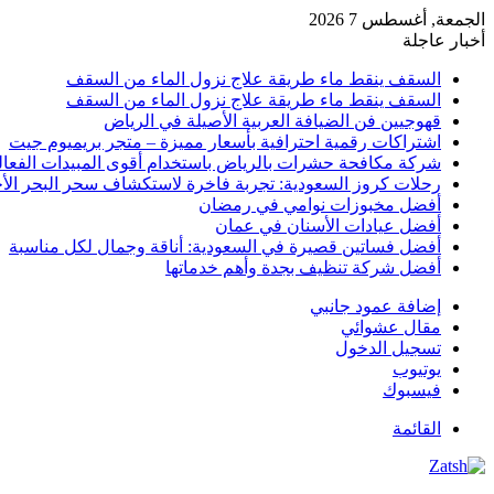
الجمعة, أغسطس 7 2026
أخبار عاجلة
السقف ينقط ماء طريقة علاج نزول الماء من السقف
السقف ينقط ماء طريقة علاج نزول الماء من السقف
قهوجيين فن الضيافة العربية الأصيلة في الرياض
اشتراكات رقمية احترافية بأسعار مميزة – متجر بريميوم جيت
شركة مكافحة حشرات بالرياض باستخدام أقوى المبيدات الفعال
رحلات كروز السعودية: تجربة فاخرة لاستكشاف سحر البحر الأح
أفضل مخبوزات نوامي في رمضان
أفضل عيادات الأسنان في عمان
أفضل فساتين قصيرة في السعودية: أناقة وجمال لكل مناسبة
أفضل شركة تنظيف بجدة وأهم خدماتها
إضافة عمود جانبي
مقال عشوائي
تسجيل الدخول
يوتيوب
فيسبوك
القائمة