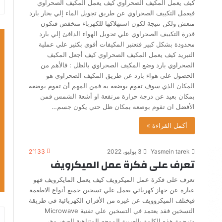
كيف يعمل المكيف الصحراوي كيف يعمل المكيف الصحراوي
فيعمل التكييف الصحراوي عن طريق تجويل الماء إلي بخار بارد
منعش ولكن نتيجة لكون استهلاكها للكهرباء منخفض فتكون
قدرة التكييف الصحراوي علي تحويل الهواء الدافئ إلي بارد
محدودة بشكل كبير فتعتبر المكيفات أقوي بكثير علي عملية
التبريد كيف يعمل المكيف الصحراوي كيف أجعل المكيف
الصحراوي بارد وضع المكيف الصحراوي بالظل : فالأهم من
الحصول علي هواء بارد عن طريق المكيف الصحراوي هو
المكان الذي سوف تقوم بوضعه به فمن المهم أن تقوم بوضعه
بمكان بعيد عن درجة حرارة مرتفعة او أشعة الشمس فمن
الأفضل ان تقوم بوضعه بمكان ظل حتي يكون جسم…
أكمل القراءة »
Yasmein tarek
3 يوليو، 2022
2٬133
تعرف على فكرة عمل الميكرويف
تعرف على فكرة عمل الميكرويف كيف يعمل المايكرويف فهو
عبارة عن جهاز كهربائي يعمل علي تسخين جميع أنواع الاطعمة
فيختلف الميكروويف عن غيره من الأفران الكهربائية في طريقة
التسخين فقد يعتمد في التسخين علي تقنية Microwave
وترجمة هذه الكلمة بالعربية الموجه المتناهية الصغر وهي