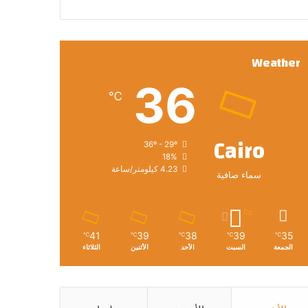
Weather
36
℃
Cairo
36º - 29º
18%
4.23 كيلومتر/ساعة
سماء صافية
41
39
38
39
35
℃
℃
℃
℃
℃
الجمعة
السبت
الأحد
الأثنين
الثلاثاء