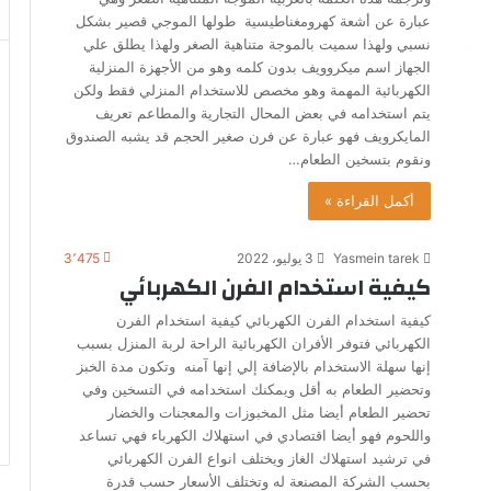
عبارة عن أشعة كهرومغناطيسية طولها الموجي قصير بشكل
نسبي ولهذا سميت بالموجة متناهية الصغر ولهذا يطلق علي
الجهاز اسم ميكروويف بدون كلمه وهو من الأجهزة المنزلية
الكهربائية المهمة وهو مخصص للاستخدام المنزلي فقط ولكن
يتم استخدامه في بعض المحال التجارية والمطاعم تعريف
المايكرويف فهو عبارة عن فرن صغير الحجم قد يشبه الصندوق
ونقوم بتسخين الطعام…
أكمل القراءة »
Yasmein tarek
3 يوليو، 2022
3٬475
كيفية استخدام الفرن الكهربائي
كيفية استخدام الفرن الكهربائي كيفية استخدام الفرن
الكهربائي فتوفر الأفران الكهربائية الراحة لربة المنزل بسبب
إنها سهلة الاستخدام بالإضافة إلي إنها آمنه وتكون مدة الخبز
وتحضير الطعام به أقل ويمكنك استخدامه في التسخين وفي
تحضير الطعام أيضا مثل المخبوزات والمعجنات والخضار
واللحوم فهو أيضا اقتصادي في استهلاك الكهرباء فهي تساعد
في ترشيد استهلاك الغاز ويختلف انواع الفرن الكهربائي
بحسب الشركة المصنعة له وتختلف الأسعار حسب قدرة