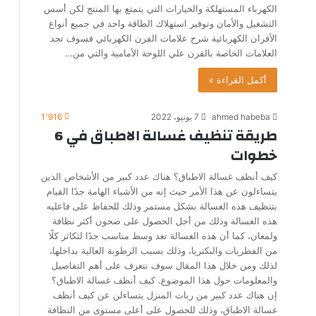
الكهرباء المستهلكة والخيارات التي يتمتع بها المنتج لكن أسس
التشغيل والأمان وتوفير استهلاك الطاقة واحد في جميع أنواع
الأفران الكهربائية شرح علامات الفرن الكهربائي فسوف تجد
العلامات الخاصة بالفرن علي اللوحة الأمامية والتي من…
أكمل القراءة »
ahmed habeba
7 يونيو، 2022
1٬916
طريقة تنظيف غسالة الاطباق في 6
خطوات
كيف أنظف غسالة الاطباق؟ هناك عدد كبير من الأشخاص الذين
يتساءلون عن هذا الأمر حيث إنه من الأشياء الهامة جدًا القيام
بتنظيف هذه الغسالة بشكل مستمر وذلك للحفاظ على فاعليه
هذه الغسالة وذلك من أجل الحصول على صحون أكثر نظافة
ولمعان، كما أن هذه الغسالة تعد وسط مناسب جدًا لتكاثر كلًا
من الفطريات والبكتريا، وذلك بسبب الرطوبة العالية بداخلها،
لذلك ومن خلال هذا المقال سوف نتعرف على أهم التفاصيل
والمعلومات حول هذا الموضوع. كيف أنظف غسالة الاطباق؟
إن هناك عدد كبير من ربات المنزل يتساءلن عن كيف أنظف
غسالة الاطباق، وذلك للحصول على أعلى مستوى من النظافة