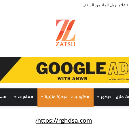
 علاج نزول الماء من السقف
اث منزل – ديكور
الكترونيات – أجهزة منزلية
العقارات
السي