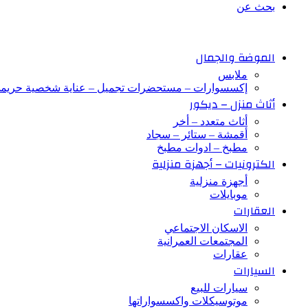
بحث عن
الموضة والجمال
ملابس
إكسسوارات – مستحضرات تجميل – عناية شخصية حريم
أثاث منزل – ديكور
أثاث متعدد – أخر
أقمشة – ستائر – سجاد
مطبخ – ادوات مطبخ
الكترونيات – أجهزة منزلية
أجهزة منزلية
موبايلات
العقارات
الاسكان الاجتماعي
المجتمعات العمرانية
عقارات
السيارات
سيارات للبيع
موتوسيكلات واكسسواراتها