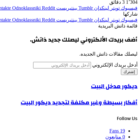
1٬304
3 دقائق
فيسبوك
تويتر
لينكدإن
بينتيريست
Odnoklassniki
شاركها
فيسبوك
تويتر
لينكدإن
بينتيريست
Odnoklassniki
قائمة ذاتش البريدية
أضف بريدك الألكتروني ليصلك جديد ذاتش.
ليصلك مقالات ذاتش الجديده.
أدخل بريدك الإلكتروني
ديكور مدخل البيت
أفكار بسيطة وغير مكلفة لتجديد ديكور البيت
Follow Us
Fans
19
0
متابعون