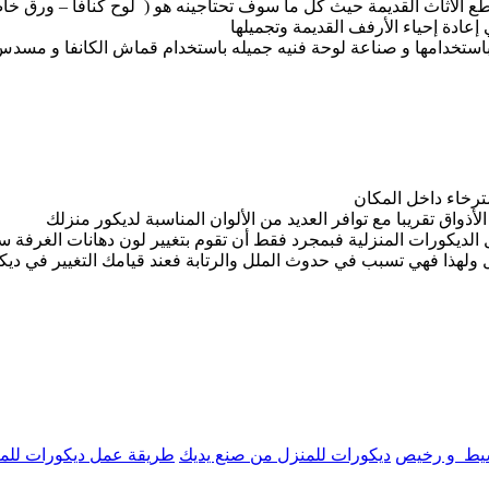
 قطع الأثاث القديمة حيث كل ما سوف تحتاجينه هو ( لوح كنافا – ورق
إعادة إحياء الأرفف القديمة وتجميلها
 باستخدامها و صناعة لوحة فنيه جميله باستخدام قماش الكانفا و مسدس
رخاء داخل المكان
أذواق تقريبا مع توافر العديد من الألوان المناسبة لديكور منزلك
الديكورات المنزلية فبمجرد فقط أن تقوم بتغيير لون دهانات الغرفة ست
ويل ولهذا فهي تسبب في حدوث الملل والرتابة فعند قيامك التغيير في دي
سيط و رخيص
ديكورات للمنزل من صنع يديك
طريقة عمل ديكورات للم