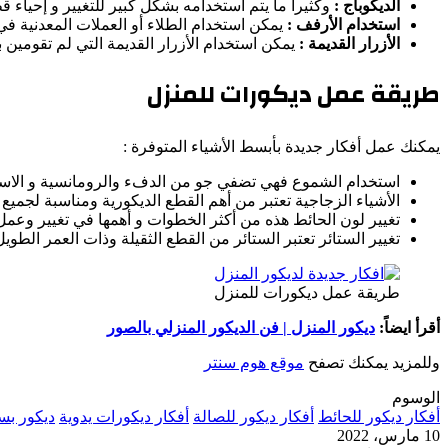
الديكوباج :
وكثيرا ما يتم استخدامه بشكل كبير للتغيير و إحياء
استخدام الأرفف :
يمكن استخدام الطلاء أو العملات المعدنية في 
الأزرار القديمة :
يمكن استخدام الأزرار القديمة التي لم تقومين
طريقة عمل ديكورات للمنزل
يمكنك عمل أفكار جديدة بأبسط الأشياء المتوفرة :
استخدام الشموع فهي تضفي جو من الدفء والرومانسية و الاست
الأشياء الزجاجية تعتبر من أهم القطع الديكورية ومناسبة لجميع ال
تغيير لون الحائط هذه من أكثر الخطوات و أهمها في تغيير وعمل 
تغيير الستائر تعتبر الستائر من القطع الثقيلة وذات العمر الط
طريقة عمل ديكورات للمنزل
أقرأ ايضاً:
ديكور المنزل | فن الديكور المنزلي بالصور
وللمزيد يمكنك تصفح
موقع هوم سنتر
الوسوم
أفكار ديكور للحائط
أفكار ديكور للصالة
أفكار ديكورات يدوية
ديكور ب
10 مارس، 2022