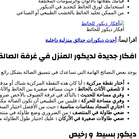
قيامك بطلائها بالألوان والرسومات المختلفة
استخدامك لورق الحائط كتجديد في الديكور
من الممكن تجليد الحائط بالخشب الطبيعي أو الصناعي
أفكار ديكور للحائط
أقرأ ايضاً:
أحدث ديكورات حدائق منزلية داخلية
افكار جديدة لديكور المنزل في غرفة الصالة
يوجد بعض النصائح الهامة التي تساعدك في تنسيق الصالة بشكل رائع :
أختار نقطة مركزية :
أيا كان هذه النقطة المركزية شباك أو مدفأ
لا تلصقي الأثاث بالحائط :
حيث مسافة صغيرة بين الحائط والأثا
وفري مساحة للحديث :
بالتأكد في غرفة الضيوف بالأخص ضرور
وفري مساحة للحركة :
فليس من الطبيعي أن تكون الصالة مكتظة
اختاري السجاد بمقاسات مناسبة :
حيث من الأفضل اختيار السجا
ضعي طاولة في المنتصف :
من الضروري وضع طاولة في منتصف 
ضعي طاولات صغيرة في الأركان :
عليك اختيار طول الطاولة 
ديكور بسيط و رخيص