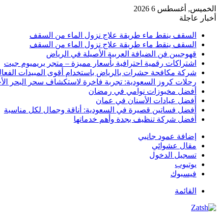
الخميس, أغسطس 6 2026
أخبار عاجلة
السقف ينقط ماء طريقة علاج نزول الماء من السقف
السقف ينقط ماء طريقة علاج نزول الماء من السقف
قهوجيين فن الضيافة العربية الأصيلة في الرياض
اشتراكات رقمية احترافية بأسعار مميزة – متجر بريميوم جيت
شركة مكافحة حشرات بالرياض باستخدام أقوى المبيدات الفعال
رحلات كروز السعودية: تجربة فاخرة لاستكشاف سحر البحر الأح
أفضل مخبوزات نوامي في رمضان
أفضل عيادات الأسنان في عمان
أفضل فساتين قصيرة في السعودية: أناقة وجمال لكل مناسبة
أفضل شركة تنظيف بجدة وأهم خدماتها
إضافة عمود جانبي
مقال عشوائي
تسجيل الدخول
يوتيوب
فيسبوك
القائمة