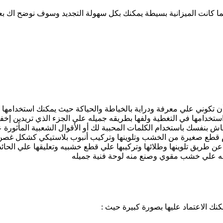
ما كانت الميزانية بسيطة يمكنك بكل سهولة التجديد وسوف نوضح اك بعض 
تكوني علي معرفة ودراية بالخياطة والحياكة حيث يمكنك استخدامها في
تخدامها في التغطية ولفها بطريقه جميله علي الجزء الذي تريدين إخفاء
 بنفسك باستخدام الكلمات المحببة لك أو الأقوال الشعبية المأثورة 
 قطع صغيرة من الخشب وتلوينها وتركيب أنبوب بلاستيكي كشكل غصن 
عن طريق تلوينها وطلائها وتركيبها علي قطع خشبيه وتعليقها علي الحائ
ه علي خشب مقوي وصنع منه لوحة فنية جميله
نك الاعتماد عليها بصورة كبيرة حيث :