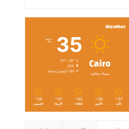
Weather
35
℃
Cairo
37º - 30º
28%
1.62 كيلومتر/ساعة
سماء صافية
39
41
40
39
37
℃
℃
℃
℃
℃
الأحد
الأثنين
الثلاثاء
الأربعاء
الخميس