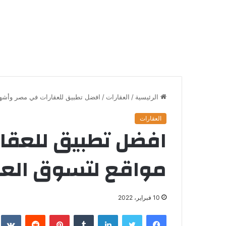
الرئيسية
/
العقارات
/
افضل تطبيق للعقارات في مصر وأشهر 6 مواقع لتسوق العق
العقارات
مواقع لتسوق الع
10 فبراير، 2022
فيسبوك
تويتر
لينكدإن
‏Tumblr
بينتيريست
‏Reddit
‏te