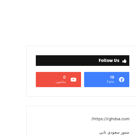
Follow Us
0
19
Fans
متابعون
https://rghdsa.com/
ستور سعودي تابي