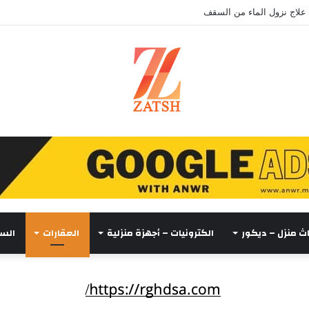
علاج نزول الماء من السقف
اث منزل – ديكور
الكترونيات – أجهزة منزلية
العقارات
السي