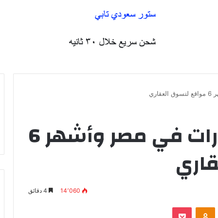
اري
افضل تطبيق للعقارات في مصر وأشهر 6
قاري
14٬060
4 دقائق
VKontak
Odnoklassniki
بوكيت