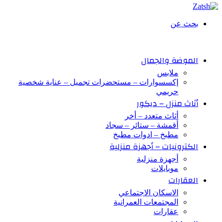
بحث عن
الموضة والجمال
ملابس
إكسسوارات – مستحضرات تجميل – عناية شخصية
حريمي
أثاث منزل – ديكور
أثاث متعدد – أخر
أقمشة – ستائر – سجاد
مطبخ – ادوات مطبخ
الكترونيات – أجهزة منزلية
أجهزة منزلية
موبايلات
العقارات
الاسكان الاجتماعي
المجتمعات العمرانية
عقارات