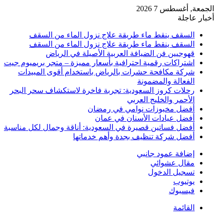
الجمعة, أغسطس 7 2026
أخبار عاجلة
السقف ينقط ماء طريقة علاج نزول الماء من السقف
السقف ينقط ماء طريقة علاج نزول الماء من السقف
قهوجيين فن الضيافة العربية الأصيلة في الرياض
اشتراكات رقمية احترافية بأسعار مميزة – متجر بريميوم جيت
شركة مكافحة حشرات بالرياض باستخدام أقوى المبيدات
الفعالة والمضمونة
رحلات كروز السعودية: تجربة فاخرة لاستكشاف سحر البحر
الأحمر والخليج العربي
أفضل مخبوزات نوامي في رمضان
أفضل عيادات الأسنان في عمان
أفضل فساتين قصيرة في السعودية: أناقة وجمال لكل مناسبة
أفضل شركة تنظيف بجدة وأهم خدماتها
إضافة عمود جانبي
مقال عشوائي
تسجيل الدخول
يوتيوب
فيسبوك
القائمة