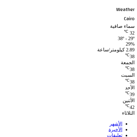
Weather
Cairo
سماء صافية
℃
32
38º - 29º
29%
2.89 كيلومتر/ساعة
℃
38
الجمعة
℃
38
السبت
℃
38
الأحد
℃
39
الأثنين
℃
42
الثلاثاء
الأشهر
الأخيرة
تعليقات