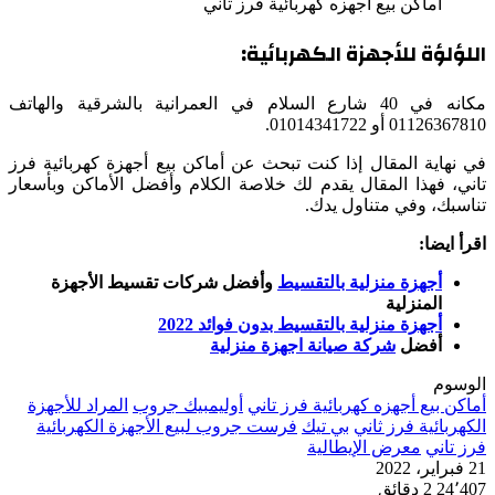
أماكن بيع أجهزه كهربائية فرز تاني
اللؤلؤة للأجهزة الكهربائية:
مكانه في 40 شارع السلام في العمرانية بالشرقية والهاتف
01126367810 أو 01014341722.
في نهاية المقال إذا كنت تبحث عن أماكن بيع أجهزة كهربائية فرز
تاني، فهذا المقال يقدم لك خلاصة الكلام وأفضل الأماكن وبأسعار
تناسبك، وفي متناول يدك.
اقرأ ايضا:
أجهزة منزلية بالتقسيط
وأفضل شركات تقسيط الأجهزة
المنزلية
أجهزة منزلية بالتقسيط بدون فوائد 2022
أفضل
شركة صيانة اجهزة منزلية
الوسوم
أماكن بيع أجهزه كهربائية فرز تاني
أوليمبيك جروب
المراد للأجهزة
الكهربائية فرز ثاني
بي تيك
فرست جروب لبيع الأجهزة الكهربائية
فرز تاني
معرض الإيطالية
21 فبراير، 2022
24٬407
2 دقائق