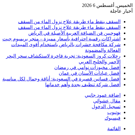
الخميس, أغسطس 6 2026
أخبار عاجلة
السقف ينقط ماء طريقة علاج نزول الماء من السقف
السقف ينقط ماء طريقة علاج نزول الماء من السقف
قهوجيين فن الضيافة العربية الأصيلة في الرياض
اشتراكات رقمية احترافية بأسعار مميزة – متجر بريميوم جيت
شركة مكافحة حشرات بالرياض باستخدام أقوى المبيدات
الفعالة والمضمونة
رحلات كروز السعودية: تجربة فاخرة لاستكشاف سحر البحر
الأحمر والخليج العربي
أفضل مخبوزات نوامي في رمضان
أفضل عيادات الأسنان في عمان
أفضل فساتين قصيرة في السعودية: أناقة وجمال لكل مناسبة
أفضل شركة تنظيف بجدة وأهم خدماتها
إضافة عمود جانبي
مقال عشوائي
تسجيل الدخول
يوتيوب
فيسبوك
القائمة