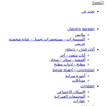
بحث عن
الموضة والجمال
ملابس
إكسسوارات – مستحضرات تجميل – عناية شخصية
حريمي
أثاث منزل – ديكور
أثاث متعدد – أخر
أقمشة – ستائر – سجاد
مطبخ – ادوات مطبخ
الكترونيات – أجهزة منزلية
أجهزة منزلية
موبايلات
العقارات
الاسكان الاجتماعي
المجتمعات العمرانية
عقارات