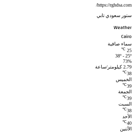
https://rghdsa.com/
ستور سعودي تابي
Weather
Cairo
سماء صافية
℃
25
38º - 25º
73%
2.79 كيلومتر/ساعة
℃
38
الخميس
℃
39
الجمعة
℃
39
السبت
℃
38
الأحد
℃
40
الأثنين