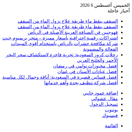
الخميس, أغسطس 6 2026
أخبار عاجلة
السقف ينقط ماء طريقة علاج نزول الماء من السقف
السقف ينقط ماء طريقة علاج نزول الماء من السقف
قهوجيين فن الضيافة العربية الأصيلة في الرياض
اشتراكات رقمية احترافية بأسعار مميزة – متجر بريميوم جيت
شركة مكافحة حشرات بالرياض باستخدام أقوى المبيدات
الفعالة والمضمونة
رحلات كروز السعودية: تجربة فاخرة لاستكشاف سحر البحر
الأحمر والخليج العربي
أفضل مخبوزات نوامي في رمضان
أفضل عيادات الأسنان في عمان
أفضل فساتين قصيرة في السعودية: أناقة وجمال لكل مناسبة
أفضل شركة تنظيف بجدة وأهم خدماتها
إضافة عمود جانبي
مقال عشوائي
تسجيل الدخول
يوتيوب
فيسبوك
القائمة