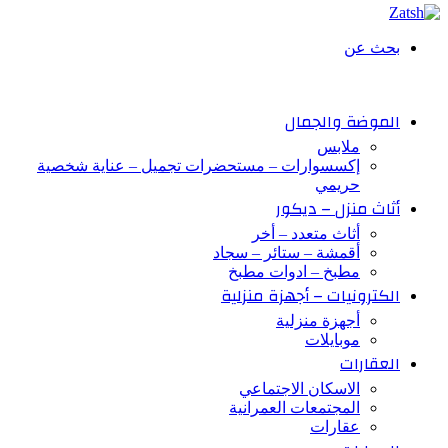
بحث عن
الموضة والجمال
ملابس
إكسسوارات – مستحضرات تجميل – عناية شخصية
حريمي
أثاث منزل – ديكور
أثاث متعدد – أخر
أقمشة – ستائر – سجاد
مطبخ – ادوات مطبخ
الكترونيات – أجهزة منزلية
أجهزة منزلية
موبايلات
العقارات
الاسكان الاجتماعي
المجتمعات العمرانية
عقارات