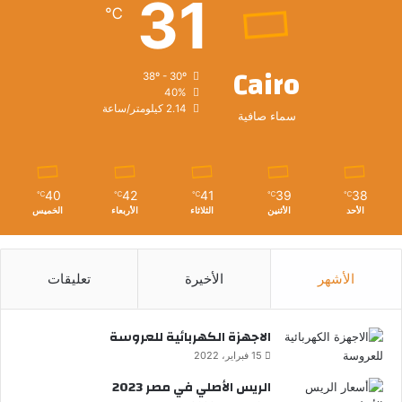
31
℃
Cairo
38º - 30º
40%
2.14 كيلومتر/ساعة
سماء صافية
40
42
41
39
38
℃
℃
℃
℃
℃
الأحد
الأثنين
الثلاثاء
الأربعاء
الخميس
الأشهر
الأخيرة
تعليقات
الاجهزة الكهربائية للعروسة
15 فبراير، 2022
الريس الأصلي في مصر 2023