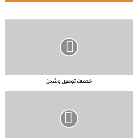
ب
ر
ي
د
ك
ا
ل
إ
ل
ك
ت
ر
خدمات توصيل وشحن
و
ن
ي