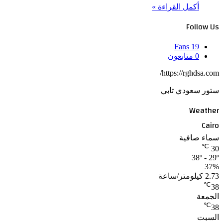
أكمل القراءة »
Follow Us
Fans
19
0
متابعون
https://rghdsa.com/
ستور سعودي تابي
Weather
Cairo
سماء صافية
℃
30
38º - 29º
37%
2.73 كيلومتر/ساعة
℃
38
الجمعة
℃
38
السبت