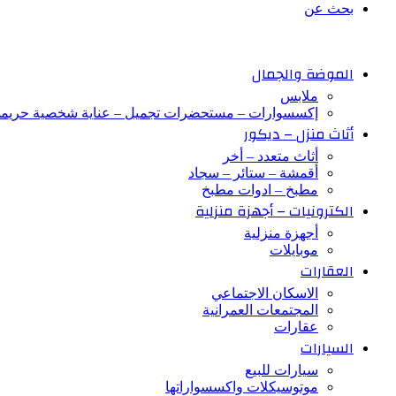
بحث عن
الموضة والجمال
ملابس
إكسسوارات – مستحضرات تجميل – عناية شخصية حريم
أثاث منزل – ديكور
أثاث متعدد – أخر
أقمشة – ستائر – سجاد
مطبخ – ادوات مطبخ
الكترونيات – أجهزة منزلية
أجهزة منزلية
موبايلات
العقارات
الاسكان الاجتماعي
المجتمعات العمرانية
عقارات
السيارات
سيارات للبيع
موتوسيكلات واكسسواراتها