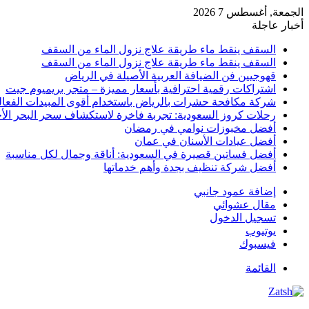
الجمعة, أغسطس 7 2026
أخبار عاجلة
السقف ينقط ماء طريقة علاج نزول الماء من السقف
السقف ينقط ماء طريقة علاج نزول الماء من السقف
قهوجيين فن الضيافة العربية الأصيلة في الرياض
اشتراكات رقمية احترافية بأسعار مميزة – متجر بريميوم جيت
شركة مكافحة حشرات بالرياض باستخدام أقوى المبيدات الفعال
رحلات كروز السعودية: تجربة فاخرة لاستكشاف سحر البحر الأح
أفضل مخبوزات نوامي في رمضان
أفضل عيادات الأسنان في عمان
أفضل فساتين قصيرة في السعودية: أناقة وجمال لكل مناسبة
أفضل شركة تنظيف بجدة وأهم خدماتها
إضافة عمود جانبي
مقال عشوائي
تسجيل الدخول
يوتيوب
فيسبوك
القائمة