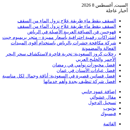
السبت, أغسطس 8 2026
أخبار عاجلة
السقف ينقط ماء طريقة علاج نزول الماء من السقف
السقف ينقط ماء طريقة علاج نزول الماء من السقف
قهوجيين فن الضيافة العربية الأصيلة في الرياض
اشتراكات رقمية احترافية بأسعار مميزة – متجر بريميوم جيت
شركة مكافحة حشرات بالرياض باستخدام أقوى المبيدات
الفعالة والمضمونة
رحلات كروز السعودية: تجربة فاخرة لاستكشاف سحر البحر
الأحمر والخليج العربي
أفضل مخبوزات نوامي في رمضان
أفضل عيادات الأسنان في عمان
أفضل فساتين قصيرة في السعودية: أناقة وجمال لكل مناسبة
أفضل شركة تنظيف بجدة وأهم خدماتها
إضافة عمود جانبي
مقال عشوائي
تسجيل الدخول
يوتيوب
فيسبوك
القائمة