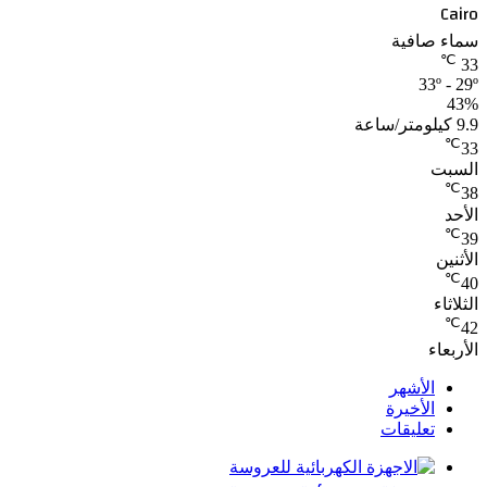
Cairo
سماء صافية
℃
33
33º - 29º
43%
9.9 كيلومتر/ساعة
℃
33
السبت
℃
38
الأحد
℃
39
الأثنين
℃
40
الثلاثاء
℃
42
الأربعاء
الأشهر
الأخيرة
تعليقات