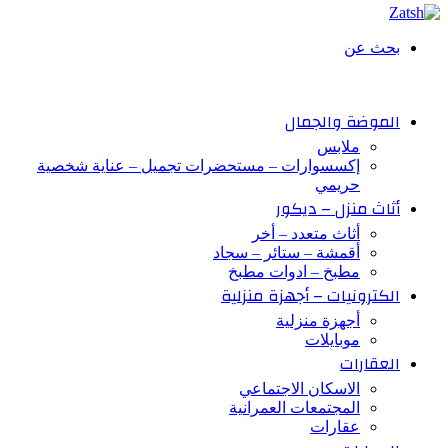
بحث عن
الموضة والجمال
ملابس
إكسسوارات – مستحضرات تجميل – عناية شخصية
حريمي
أثاث منزل – ديكور
أثاث متعدد – أخر
أقمشة – ستائر – سجاد
مطبخ – ادوات مطبخ
الكترونيات – أجهزة منزلية
أجهزة منزلية
موبايلات
العقارات
الاسكان الاجتماعي
المجتمعات العمرانية
عقارات