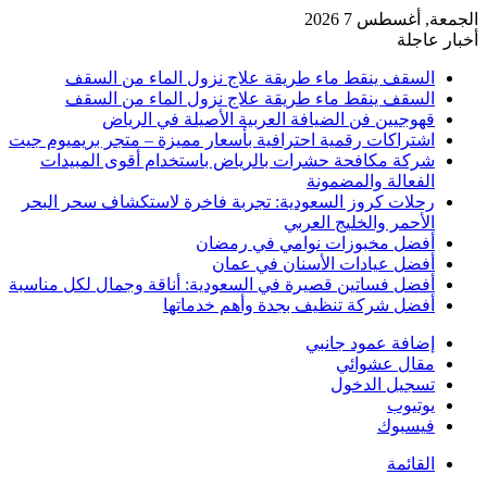
الجمعة, أغسطس 7 2026
أخبار عاجلة
السقف ينقط ماء طريقة علاج نزول الماء من السقف
السقف ينقط ماء طريقة علاج نزول الماء من السقف
قهوجيين فن الضيافة العربية الأصيلة في الرياض
اشتراكات رقمية احترافية بأسعار مميزة – متجر بريميوم جيت
شركة مكافحة حشرات بالرياض باستخدام أقوى المبيدات
الفعالة والمضمونة
رحلات كروز السعودية: تجربة فاخرة لاستكشاف سحر البحر
الأحمر والخليج العربي
أفضل مخبوزات نوامي في رمضان
أفضل عيادات الأسنان في عمان
أفضل فساتين قصيرة في السعودية: أناقة وجمال لكل مناسبة
أفضل شركة تنظيف بجدة وأهم خدماتها
إضافة عمود جانبي
مقال عشوائي
تسجيل الدخول
يوتيوب
فيسبوك
القائمة