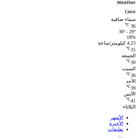
Weather
Cairo
سماء صافية
℃
36
36º - 29º
18%
4.23 كيلومتر/ساعة
℃
35
الجمعة
℃
39
السبت
℃
38
الأحد
℃
39
الأثنين
℃
41
الثلاثاء
الأشهر
الأخيرة
تعليقات