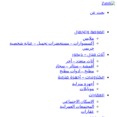
بحث عن
الموضة والجمال
ملابس
إكسسوارات – مستحضرات تجميل – عناية شخصية
حريمي
أثاث منزل – ديكور
أثاث متعدد – أخر
أقمشة – ستائر – سجاد
مطبخ – ادوات مطبخ
الكترونيات – أجهزة منزلية
أجهزة منزلية
موبايلات
العقارات
الاسكان الاجتماعي
المجتمعات العمرانية
عقارات