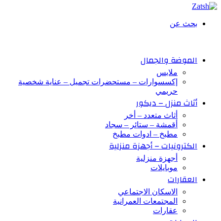
بحث عن
الموضة والجمال
ملابس
إكسسوارات – مستحضرات تجميل – عناية شخصية
حريمي
أثاث منزل – ديكور
أثاث متعدد – أخر
أقمشة – ستائر – سجاد
مطبخ – ادوات مطبخ
الكترونيات – أجهزة منزلية
أجهزة منزلية
موبايلات
العقارات
الاسكان الاجتماعي
المجتمعات العمرانية
عقارات