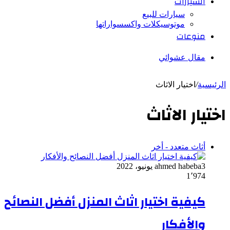
السيارات
سيارات للبيع
موتوسيكلات واكسسواراتها
منوعات
مقال عشوائي
الرئيسية
/
اختيار الاثاث
اختيار الاثاث
أثاث متعدد - أخر
3 يونيو، 2022
ahmed habeba
1٬974
كيفية اختيار اثاث المنزل أفضل النصائح
والأفكار