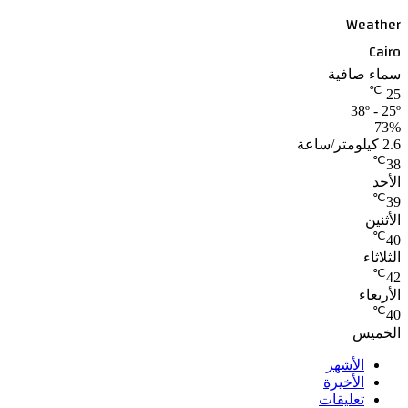
Weather
Cairo
سماء صافية
℃
25
38º - 25º
73%
2.6 كيلومتر/ساعة
℃
38
الأحد
℃
39
الأثنين
℃
40
الثلاثاء
℃
42
الأربعاء
℃
40
الخميس
الأشهر
الأخيرة
تعليقات