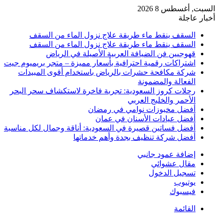
السبت, أغسطس 8 2026
أخبار عاجلة
السقف ينقط ماء طريقة علاج نزول الماء من السقف
السقف ينقط ماء طريقة علاج نزول الماء من السقف
قهوجيين فن الضيافة العربية الأصيلة في الرياض
اشتراكات رقمية احترافية بأسعار مميزة – متجر بريميوم جيت
شركة مكافحة حشرات بالرياض باستخدام أقوى المبيدات
الفعالة والمضمونة
رحلات كروز السعودية: تجربة فاخرة لاستكشاف سحر البحر
الأحمر والخليج العربي
أفضل مخبوزات نوامي في رمضان
أفضل عيادات الأسنان في عمان
أفضل فساتين قصيرة في السعودية: أناقة وجمال لكل مناسبة
أفضل شركة تنظيف بجدة وأهم خدماتها
إضافة عمود جانبي
مقال عشوائي
تسجيل الدخول
يوتيوب
فيسبوك
القائمة