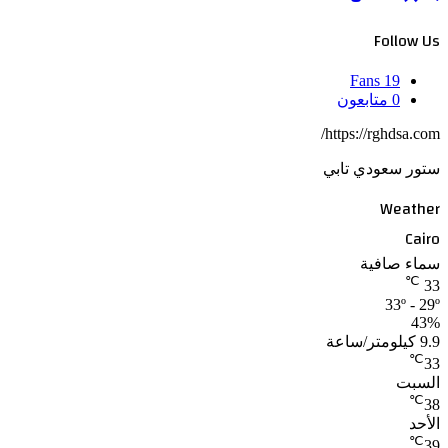
Follow Us
Fans
19
0
متابعون
https://rghdsa.com/
ستور سعودي تابي
Weather
Cairo
سماء صافية
℃
33
33º - 29º
43%
9.9 كيلومتر/ساعة
℃
33
السبت
℃
38
الأحد
℃
39