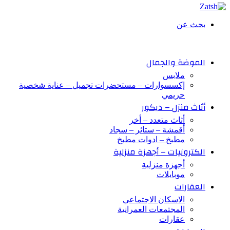
بحث عن
الموضة والجمال
ملابس
إكسسوارات – مستحضرات تجميل – عناية شخصية
حريمي
أثاث منزل – ديكور
أثاث متعدد – أخر
أقمشة – ستائر – سجاد
مطبخ – ادوات مطبخ
الكترونيات – أجهزة منزلية
أجهزة منزلية
موبايلات
العقارات
الاسكان الاجتماعي
المجتمعات العمرانية
عقارات