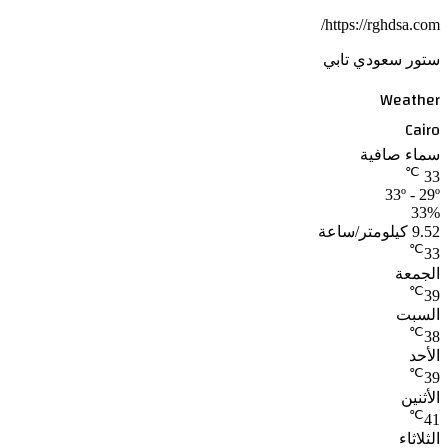
https://rghdsa.com/
ستور سعودي تابي
Weather
Cairo
سماء صافية
℃
33
33º - 29º
33%
9.52 كيلومتر/ساعة
℃
33
الجمعة
℃
39
السبت
℃
38
الأحد
℃
39
الأثنين
℃
41
الثلاثاء