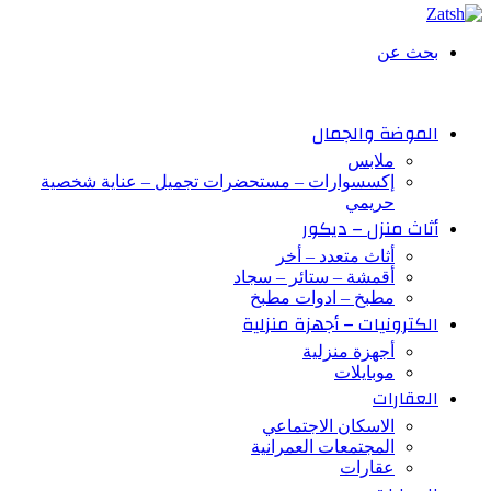
بحث عن
الموضة والجمال
ملابس
إكسسوارات – مستحضرات تجميل – عناية شخصية
حريمي
أثاث منزل – ديكور
أثاث متعدد – أخر
أقمشة – ستائر – سجاد
مطبخ – ادوات مطبخ
الكترونيات – أجهزة منزلية
أجهزة منزلية
موبايلات
العقارات
الاسكان الاجتماعي
المجتمعات العمرانية
عقارات