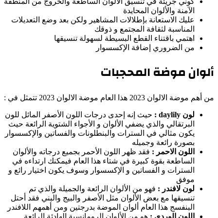
كوني جريئة في تنسيق الألوان الساطعة والخروج من المنطقة
الآمنة والألوان المحايدة
عليك الاستعانة بإطلالات المشاهير ولكن بعد وضع التعديلات
المناسبة لثقافة المجتمع و ذوقك
اهتمي باقتناء القطع البسيطة لسهولة تنسيقها
من الضروري إضافة الإكسسوار
ألوان موضة المحجبات
من أهم موضة الالوان 2023 هذا العام موضة الالوان 2023 تتمثل في :
لون
daylily
:
حيث إنه إحدى درجات اللون الأصفر المائل للون
البرتقالي والذي يضفي الألوان و الأجواء الشتوية الرائعة حيث
يكون مثالي في السترات والبنطلونات والفساتين والإكسسوار
بصورة رائعة وجميله
اللون الاحمر :
فقد ظهر اللون الأحمر بجميع درجاته والألوان
الساطعة بقوة كبيرة في شتاء هذا العام فيمكنك ارتداءه في
السترات و الفساتين و الإكسسوار وسوف يكون اختيار رائع و
موفق
لون لافندر :
فهو من الألوان الرائعة والجميلة والذي تم
تنسيقها مع بعض الألوان مثل الأصفر والبيج والبني فقد أحتل
البنفسج هذا العام ألوان الموضة بدرجتين ومن أهمهم اللافندر
اللون الوردي :
هو من الألوان الرومانسية الهادئة الرائعة