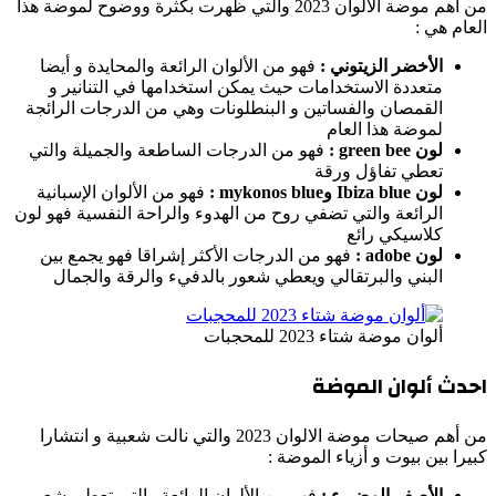
من أهم موضة الالوان 2023 والتي ظهرت بكثرة ووضوح لموضة هذا
العام هي :
الأخضر الزيتوني :
فهو من الألوان الرائعة والمحايدة و أيضا
متعددة الاستخدامات حيث يمكن استخدامها في التنانير و
القمصان والفساتين و البنطلونات وهي من الدرجات الرائجة
لموضة هذا العام
لون
green bee
:
فهو من الدرجات الساطعة والجميلة والتي
تعطي تفاؤل ورقة
لون
Ibiza blue
و
mykonos blue
:
فهو من الألوان الإسبانية
الرائعة والتي تضفي روح من الهدوء والراحة النفسية فهو لون
كلاسيكي رائع
لون
adobe
:
فهو من الدرجات الأكثر إشراقا فهو يجمع بين
البني والبرتقالي ويعطي شعور بالدفيء والرقة والجمال
ألوان موضة شتاء 2023 للمحجبات
احدث ألوان الموضة
من أهم صيحات موضة الالوان 2023 والتي نالت شعبية و انتشارا
كبيرا بين بيوت و أزياء الموضة :
الأصفر المضيء :
فهو من الألوان الرائعة والتي تعطي شعور