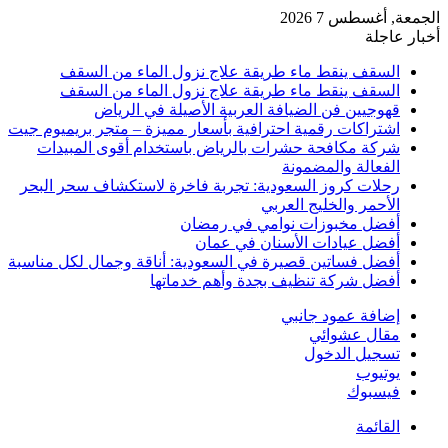
الجمعة, أغسطس 7 2026
أخبار عاجلة
السقف ينقط ماء طريقة علاج نزول الماء من السقف
السقف ينقط ماء طريقة علاج نزول الماء من السقف
قهوجيين فن الضيافة العربية الأصيلة في الرياض
اشتراكات رقمية احترافية بأسعار مميزة – متجر بريميوم جيت
شركة مكافحة حشرات بالرياض باستخدام أقوى المبيدات
الفعالة والمضمونة
رحلات كروز السعودية: تجربة فاخرة لاستكشاف سحر البحر
الأحمر والخليج العربي
أفضل مخبوزات نوامي في رمضان
أفضل عيادات الأسنان في عمان
أفضل فساتين قصيرة في السعودية: أناقة وجمال لكل مناسبة
أفضل شركة تنظيف بجدة وأهم خدماتها
إضافة عمود جانبي
مقال عشوائي
تسجيل الدخول
يوتيوب
فيسبوك
القائمة