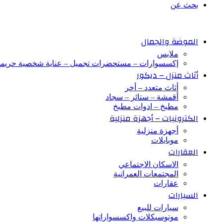
بحث عن
الموضة والجمال
ملابس
إكسسوارات – مستحضرات تجميل – عناية شخصية حريم
أثاث منزل – ديكور
أثاث متعدد – أخر
أقمشة – ستائر – سجاد
مطبخ – ادوات مطبخ
الكترونيات – أجهزة منزلية
أجهزة منزلية
موبايلات
العقارات
الاسكان الاجتماعي
المجتمعات العمرانية
عقارات
السيارات
سيارات للبيع
موتوسيكلات واكسسواراتها