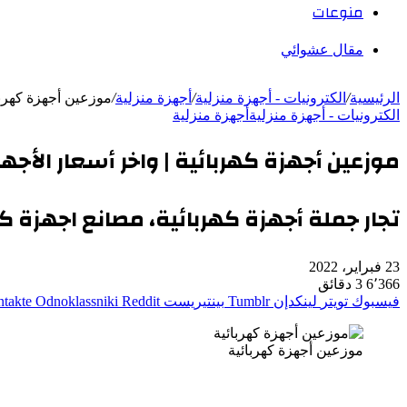
منوعات
مقال عشوائي
الرئيسية
/
الكترونيات - أجهزة منزلية
/
أجهزة منزلية
/
موزعين أجهزة كهربائ
الكترونيات - أجهزة منزلية
أجهزة منزلية
موزعين أجهزة كهربائية | واخر أسعار الأجهز
تجار جملة أجهزة كهربائية، مصانع اجهزة ك
23 فبراير، 2022
6٬366
3 دقائق
فيسبوك
تويتر
لينكدإن
بينتيريست
Odnoklassniki
موزعين أجهزة كهربائية