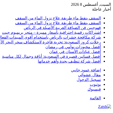
السبت, أغسطس 8 2026
أخبار عاجلة
السقف ينقط ماء طريقة علاج نزول الماء من السقف
السقف ينقط ماء طريقة علاج نزول الماء من السقف
قهوجيين فن الضيافة العربية الأصيلة في الرياض
اشتراكات رقمية احترافية بأسعار مميزة – متجر بريميوم جيت
شركة مكافحة حشرات بالرياض باستخدام أقوى المبيدات الفعال
رحلات كروز السعودية: تجربة فاخرة لاستكشاف سحر البحر الأح
أفضل مخبوزات نوامي في رمضان
أفضل عيادات الأسنان في عمان
أفضل فساتين قصيرة في السعودية: أناقة وجمال لكل مناسبة
أفضل شركة تنظيف بجدة وأهم خدماتها
إضافة عمود جانبي
مقال عشوائي
تسجيل الدخول
يوتيوب
فيسبوك
القائمة