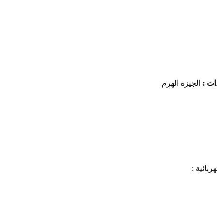
دات :
الجيزة الهرم
ائية :