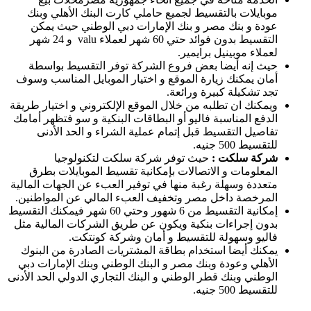
موبايلات بالتقسيط لجميع حاملي كارت البنك الأهلي وبنك
عودة و بنك مصر و بنك الإمارات دبي الوطني حيث يمكن
التقسيط بدون فوائد حتي 60 شهر لعملاء valu و 24 شهر
لعملاء موبينيل برايمير.
حيث إنه أيضا بعض فروع الشركة توفر التقسيط بواسطة
أمان يمكنك زيارة الموقع و اختيار الموبايل المناسب وسوف
تجد تشكيلة كبيرة ورائعة.
ويمكنك ان تطلبه من خلال الموقع الإلكتروني و اختيار طريقة
الدفع المناسبة فاليو أو البطاقات البنكية و سو فتظهر أمامك
تفاصيل التقسيط قبل إتمام عملية الشراء و الحد الأدنى
للتقسيط 500 جنيه.
شركة سلكت :
حيث توفر شركة سلكت لتكنولوجيا
المعلومات و الاتصالات بإمكانية تقسيط الموبايلات بطرق
متعددة وسهلة رغبة منها في توفير العبء عن الجهات المالية
المرخصة داخل مصر وتخفيف العبء المالي عن المواطنين.
إمكانية التقسيط من 6 شهور وحتي 60 شهر فيمكنك التقسيط
بدون إجراءات بنكية ويكون عن طريق الشركات المالية مثل
فاليو وسهولة للتقسيط و أمان وشركة كونتكت.
يمكنك أيضا استخدام بطاقة المشتريات الصادرة من البنوك
الأهلي وعودة وبنك مصر و البنك الوطني وبنك الإمارات دبي
الوطني وبنك قطر الوطني و البنك التجاري الدولي الحد الأدنى
للتقسيط 500 جنيه.