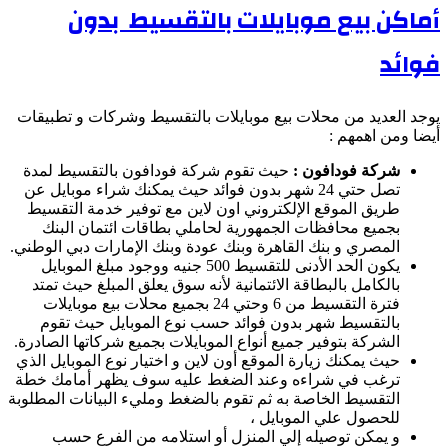
أماكن بيع موبايلات بالتقسيط بدون
فوائد
يوجد العديد من محلات بيع موبايلات بالتقسيط وشركات و تطبيقات
أيضا ومن اهمهم :
شركة فودافون :
حيث تقوم شركة فودافون بالتقسيط لمدة
تصل حتي 24 شهر بدون فوائد حيث يمكنك شراء موبايل عن
طريق الموقع الإلكتروني اون لاين مع توفير خدمة التقسيط
بجميع محافظات الجمهورية لحاملي بطاقات ائتمان البنك
المصري و بنك القاهرة وبنك عودة وبنك الإمارات دبي الوطني.
يكون الحد الأدنى للتقسيط 500 جنيه ووجود مبلغ الموبايل
بالكامل بالبطاقة الائتمانية لأنه سوق يعلق المبلغ حيث تمتد
فترة التقسيط من 6 وحتي 24 بجميع محلات بيع موبايلات
بالتقسيط شهر بدون فوائد حسب نوع الموبايل حيث تقوم
الشركة بتوفير جميع أنواع الموبايلات بجميع شركاتها الصادرة.
حيث يمكنك زيارة الموقع أون لاين و اختيار نوع الموبايل الذي
ترغب في شراءه وعند الضغط عليه سوف يظهر أمامك خطة
التقسيط الخاصة به ثم تقوم بالضغط ومليء البيانات المطلوبة
للحصول علي الموبايل ،
و يمكن توصيله إلي المنزل أو استلامه من الفرع حسب