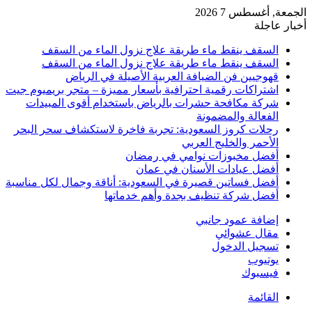
الجمعة, أغسطس 7 2026
أخبار عاجلة
السقف ينقط ماء طريقة علاج نزول الماء من السقف
السقف ينقط ماء طريقة علاج نزول الماء من السقف
قهوجيين فن الضيافة العربية الأصيلة في الرياض
اشتراكات رقمية احترافية بأسعار مميزة – متجر بريميوم جيت
شركة مكافحة حشرات بالرياض باستخدام أقوى المبيدات
الفعالة والمضمونة
رحلات كروز السعودية: تجربة فاخرة لاستكشاف سحر البحر
الأحمر والخليج العربي
أفضل مخبوزات نوامي في رمضان
أفضل عيادات الأسنان في عمان
أفضل فساتين قصيرة في السعودية: أناقة وجمال لكل مناسبة
أفضل شركة تنظيف بجدة وأهم خدماتها
إضافة عمود جانبي
مقال عشوائي
تسجيل الدخول
يوتيوب
فيسبوك
القائمة