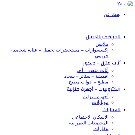
بحث عن
الموضة والجمال
ملابس
إكسسوارات – مستحضرات تجميل – عناية شخصية
حريمي
أثاث منزل – ديكور
أثاث متعدد – أخر
أقمشة – ستائر – سجاد
مطبخ – ادوات مطبخ
الكترونيات – أجهزة منزلية
أجهزة منزلية
موبايلات
العقارات
الاسكان الاجتماعي
المجتمعات العمرانية
عقارات