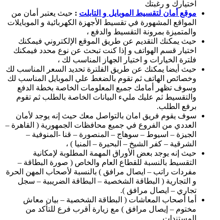
اختيارك و رغبتك
موقع أمان لتقسيط الموبايل و التابلت
:
حيث يعتبر أمان من
المواقع المشهورة في تقسيط الأجهزة الكهربائية و الموبايلات
والمتميزة بمرونة التقسيط والدفع ،
حيث يمكنك التقديم عن طريق الموقع الإلكتروني فيمكنك
اختيار قسم الهواتف و إذا كنت تبحث عن نوع محدد فيمكنك
فلترة الخيارات و اختيار الجهاز المناسب لك ،
حيث أيضا يمكنك عن طريق الفلترة تحديد السعر المناسب لك
وخصائص الهاتف ثم تقوم بالضغط علي الموبايل المناسب لك
وسوف تظهر أمامك جميع المعلومات الخاصة بخطة الدفع
والتقسيط ثم عليك مليء البيانات الخاصة بالطلب ثم تقوم
برفع الطلب.
سوف يقوم فريق امان بالتواصل معك حيث إنه يوجد لأمان
العددي من الفروع في جميع محافظات الجمهورية ( القاهرة –
الجيزة – اسيوط – سوهاج – المنصورة – قنا -المنوفية –
الشرقية – كفر الشيخ – البحيرة – المنيا ) ،
حيث إنه يوجد بعض الأوراق المهمة المطلوبة لإمكانية
التقسيط بالنسبة للقطاع العام والخاص ( صورة البطاقة –
مفردات راتب – ايصال مرافق ) بالنسبة لأصحاب المهن الحرة
و التجارية ( البطاقة الشخصية – البطاقة الضريبية – سجل
تجاري – ايصال مرافق ).
أما أصحاب المعاشات ( البطاقة الشخصية – بيان معاش
مختوم – إيصال مرافق ) مع زيارة أقرب فرع للتأكد من
المستندات.