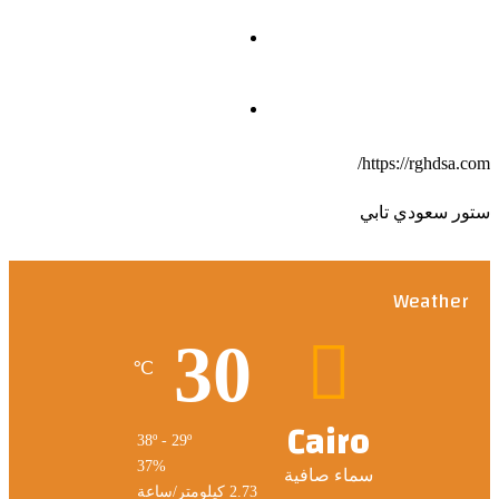
Fans
0
متابعون
https://rghdsa.com/
ستور سعودي تابي
Weather
30
℃
Cairo
38º - 29º
37%
سماء صافية
2.73 كيلومتر/ساعة