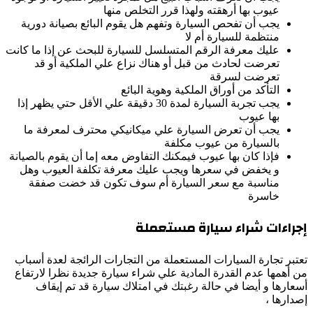
عيوب بها أرهقته ولهذا قرر التخلص منها
يجب أن تفحص السيارة وتفهم هل يقوم البائع بصيانة دورية
منتظمة للسيارة أم لا
عليك معرفة الرقم المتسلسل للسيارة للبحث عن إذا ما كانت
تعرضت لحادث من قبل أو هناك نزاع علي الملكية أو قد
تعرضت لسرقة
التأكد من أوراق الملكية وهوية البائع
يجب تجربة السيارة لمدة 30 دقيقة علي الأقل حتي يظهر إذا
بها عيوب
يجب أن تعرض السيارة علي ميكانيكي محترف لمعرفة ما
بالسيارة من عيوب مكلفة
فإذا كان بها عيوب فيمكنك التفاوض معه إما أن يقوم بالصيانة
و يخفض في سعرها ويجب عليك معرفة تكلفة العيوب وهل
مناسبة مع سعر السيارة أم سوف تكون قد خضت صفقة
خاسرة
إجراءات شراء سيارة مستعملة
تعتبر تجارة السيارات المستعملة من التجارات الرائجة لعدة أسباب
من أهمها عدم القدرة المادية علي شراء سيارة جديدة نظرا لارتفاع
أسعارها و أيضا في حالة رغبتك في امتلاك سيارة قد تم إيقاف
إصدارها ،