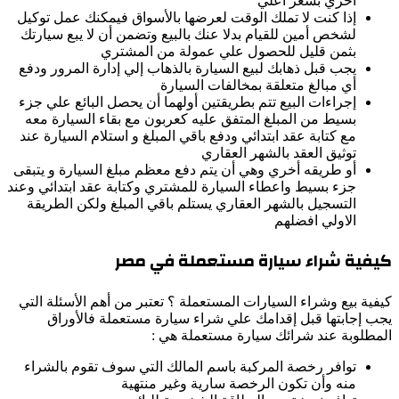
أخري بسعر أعلي
إذا كنت لا تملك الوقت لعرضها بالأسواق فيمكنك عمل توكيل
لشخص أمين للقيام بدلا عنك بالبيع وتضمن أن لا يبع سيارتك
بثمن قليل للحصول علي عمولة من المشتري
يجب قبل ذهابك لبيع السيارة بالذهاب إلي إدارة المرور ودفع
أي مبالغ متعلقة بمخالفات السيارة
إجراءات البيع تتم بطريقتين أولهما أن يحصل البائع علي جزء
بسيط من المبلغ المتفق عليه كعربون مع بقاء السيارة معه
مع كتابة عقد ابتدائي ودفع باقي المبلغ و استلام السيارة عند
توثيق العقد بالشهر العقاري
أو طريقه أخري وهي أن يتم دفع معظم مبلغ السيارة و يتبقى
جزء بسيط واعطاء السيارة للمشتري وكتابة عقد ابتدائي وعند
التسجيل بالشهر العقاري يستلم باقي المبلغ ولكن الطريقة
الاولي افضلهم
كيفية شراء سيارة مستعملة في مصر
كيفية بيع وشراء السيارات المستعملة ؟ تعتبر من أهم الأسئلة التي
يجب إجابتها قبل إقدامك علي شراء سيارة مستعملة فالأوراق
المطلوبة عند شرائك سيارة مستعملة هي :
توافر رخصة المركبة باسم المالك التي سوف تقوم بالشراء
منه وأن تكون الرخصة سارية وغير منتهية