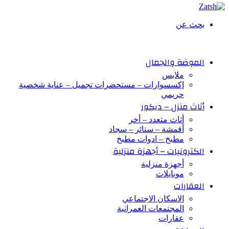
بحث عن
الموضة والجمال
ملابس
إكسسوارات – مستحضرات تجميل – عناية شخصية
حريمي
أثاث منزل – ديكور
أثاث متعدد – أخر
أقمشة – ستائر – سجاد
مطبخ – ادوات مطبخ
الكترونيات – أجهزة منزلية
أجهزة منزلية
موبايلات
العقارات
الاسكان الاجتماعي
المجتمعات العمرانية
عقارات