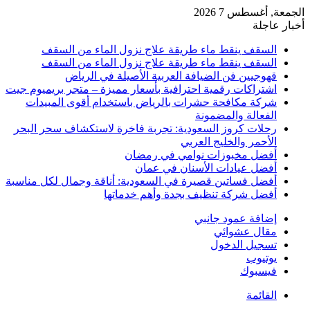
الجمعة, أغسطس 7 2026
أخبار عاجلة
السقف ينقط ماء طريقة علاج نزول الماء من السقف
السقف ينقط ماء طريقة علاج نزول الماء من السقف
قهوجيين فن الضيافة العربية الأصيلة في الرياض
اشتراكات رقمية احترافية بأسعار مميزة – متجر بريميوم جيت
شركة مكافحة حشرات بالرياض باستخدام أقوى المبيدات
الفعالة والمضمونة
رحلات كروز السعودية: تجربة فاخرة لاستكشاف سحر البحر
الأحمر والخليج العربي
أفضل مخبوزات نوامي في رمضان
أفضل عيادات الأسنان في عمان
أفضل فساتين قصيرة في السعودية: أناقة وجمال لكل مناسبة
أفضل شركة تنظيف بجدة وأهم خدماتها
إضافة عمود جانبي
مقال عشوائي
تسجيل الدخول
يوتيوب
فيسبوك
القائمة