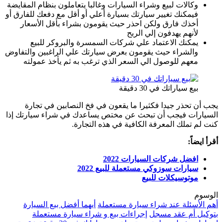
وكالات لبيع وشراء السيارات وغالبا يتعاملون بنظام المقايضة
فيمكنك تغيير سيارتك بسيارة أعلي أو أقل مع دفعك للفارق أو
أخذك فارق ولكن احذر حيث يقومون بشراء بأقل الأسعار
لأنهم يهدفون إلي الربح
يمكنك الاعتماد علي شركات السمسرة والبروكر للبيع
والشراء حيث يقومون بعرض سيارتك علي الراغبين والتفاوض
معهم للوصول الي السعر الذي ترغب به ثم يأخذ عمولته
بيع سياراتك في 30 دقيقة
يجب أن تحذر جيدا فكثيرا ما يقعون في فخ النصابين في تجارة
السيارات فيجب أن تبحث عن مختص يساعدك في شراء سيارتك إذا
كنت لم تملك المعرفة الكافية في هذه التجارة.
أقرأ ايضاً:
افضل شركات السيارات 2022
سيارات سوزوكي مستعملة للبيع 2022
موتوسيكلات للبيع
الوسوم
أهم الأسئلة عند شراء سيارة مستعملة
أيهما أفضل بيع السيارة
بتوكيل أم عقد مسجل
إجراءات بيع و شراء سيارة مستعملة