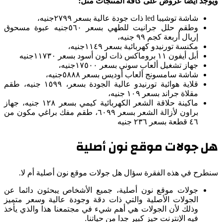
ويوجد ايضا عروض على كافة المنتجات مثل:
شاشة توشيبا led ذات جودة عالية بسعر ٢٧٩٩جنيه،
وطقم حلل جرانيت للطهي بسعر ٥٦٠جنيه عبوة مسحوق
إريال أربعة كجم ٩٩ جنيه،
مكنسة تورنيدو كهربائية بسعر ١١٤٩جنيه،
أبل أيفون ١١ بروماكس ذات لون أسود بسعر ١١٧٣٠جنيه
جهاز تشغيل ألعاب سوني بسعر ١٧٥٠٠جنيه،
شاشة سامسونج ألعاب أوديس بسعر ٥٨٨٨جنيه،
قلاية هوائية تورنيدو عالية الجودة بسعر، ١٥٩٩ جنيه، طقم
مقلاة جراند بسعر ١٠٩ جنيه،
ماكينة حلاقة الشعر الكهربائية كيمي بسعر ١٢٨ جنيه، جهاز
براون لأزالة الشعر بسعر ٦٠٩٩، طقم مفك براغي مكون من
٤٦ قطعة بسعر ٢٣٦ جنيه
هل جولات موقع نون أصلية
سنطرح في هذه الفقرة سؤال هل جولات موقع نون أصلية أم لا.
جولات موقع نون أصلية، جميع الأشخاص يبحثون دائما عن
الجولات الأصلية والتي ذات دقة وجودة عالية وسعر متميز
وذلك لأن الجولات هي أهم شيء في مجتمعنا هذا والذي يأخذ
فيه الإنترنت حيز كبير جدا من حياتنا.