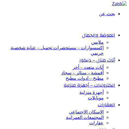
بحث عن
الموضة والجمال
ملابس
إكسسوارات – مستحضرات تجميل – عناية شخصية
حريمي
أثاث منزل – ديكور
أثاث متعدد – أخر
أقمشة – ستائر – سجاد
مطبخ – ادوات مطبخ
الكترونيات – أجهزة منزلية
أجهزة منزلية
موبايلات
العقارات
الاسكان الاجتماعي
المجتمعات العمرانية
عقارات