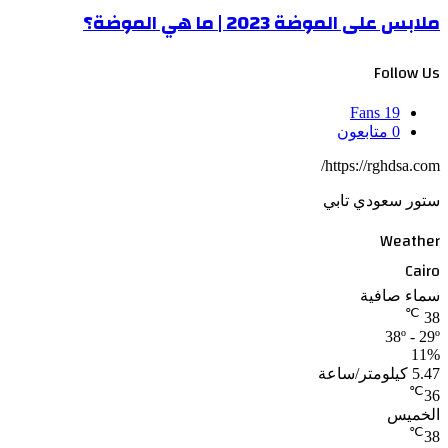
ملابس على الموضة 2023 | ما هي الموضة؟
Follow Us
Fans
19
0
متابعون
https://rghdsa.com/
ستور سعودي تابي
Weather
Cairo
سماء صافية
℃
38
38º - 29º
11%
5.47 كيلومتر/ساعة
℃
36
الخميس
℃
38