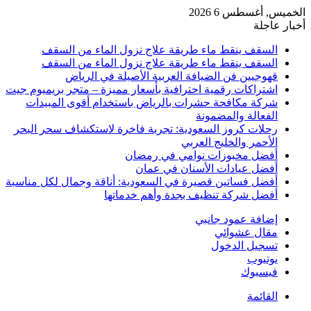
الخميس, أغسطس 6 2026
أخبار عاجلة
السقف ينقط ماء طريقة علاج نزول الماء من السقف
السقف ينقط ماء طريقة علاج نزول الماء من السقف
قهوجيين فن الضيافة العربية الأصيلة في الرياض
اشتراكات رقمية احترافية بأسعار مميزة – متجر بريميوم جيت
شركة مكافحة حشرات بالرياض باستخدام أقوى المبيدات
الفعالة والمضمونة
رحلات كروز السعودية: تجربة فاخرة لاستكشاف سحر البحر
الأحمر والخليج العربي
أفضل مخبوزات نوامي في رمضان
أفضل عيادات الأسنان في عمان
أفضل فساتين قصيرة في السعودية: أناقة وجمال لكل مناسبة
أفضل شركة تنظيف بجدة وأهم خدماتها
إضافة عمود جانبي
مقال عشوائي
تسجيل الدخول
يوتيوب
فيسبوك
القائمة