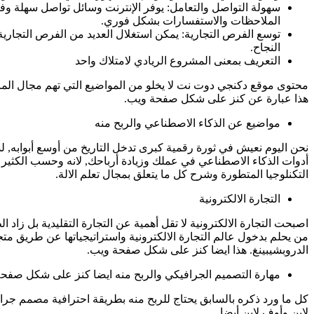
سهولة التواصل والتعامل: يوفر الإنترنت وسائل تواصل سهلة وفع
الملاحظات والاستفسارات بشكل فوري.
توسع الفرص التجارية: يمكن استغلال العديد من الفرص التجارية
النجاح.
التعريف بمعنى المشروع الريادي لامتلاك واحد
محتوى موقع دكنجي دوت نت لا يخلو من المواضيع التي تهم مجال المال
هذا عبارة عن كنز على شكل صفحة ويب.
مواضيع عن الذكاء الاصطناعي والربح منه
نحن اليوم نعيش في ثورة رقمية كبرى تدخل التاريخ من أوسع أبوابه, لذ
أدوات الذكاء الاصطناعي في عملك وزيادة أرباحك, لانه وحسب الكثير
التكنلوجيا المتطورة وشرح كل ما يتعلق بمجال تعلم الالة.
التجارة الالكترونية
اصبحت التجارة الالكترونية لا تقل أهمية عن التجارة التقليدية بل ز
من يحلم بدخول عالم التجارة الالكترونية واستراتيجياتها عن طريق متج
الدروبشيبينغ. هذا ايضا كنز على شكل صفحة ويب.
مهارة التصميم الجرافيكي والربح منه ايضا كنز على شكل صفح
كل ما ورد ذكره بالسابق يحتاج للربح منه بطريقة احترافية مصمم جر
لاين وأوف لاين أيضا.