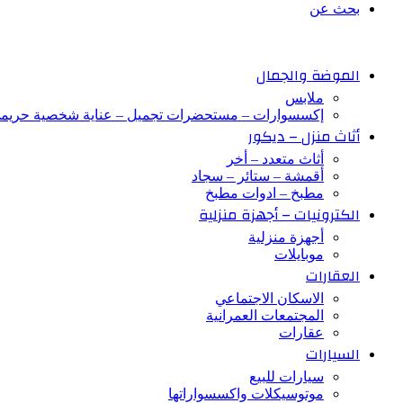
بحث عن
الموضة والجمال
ملابس
إكسسوارات – مستحضرات تجميل – عناية شخصية حريم
أثاث منزل – ديكور
أثاث متعدد – أخر
أقمشة – ستائر – سجاد
مطبخ – ادوات مطبخ
الكترونيات – أجهزة منزلية
أجهزة منزلية
موبايلات
العقارات
الاسكان الاجتماعي
المجتمعات العمرانية
عقارات
السيارات
سيارات للبيع
موتوسيكلات واكسسواراتها