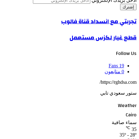
أدخل بريدك الإلكتروني
تجربتي مع انسداد قناة فالوب
قطع غيار لكزس مستعمل
Follow Us
Fans
19
0
متابعون
https://rghdsa.com/
ستور سعودي تابي
Weather
Cairo
سماء صافية
℃
35
35º - 28º