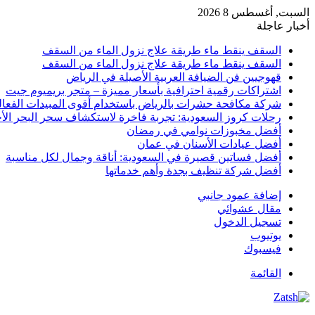
السبت, أغسطس 8 2026
أخبار عاجلة
السقف ينقط ماء طريقة علاج نزول الماء من السقف
السقف ينقط ماء طريقة علاج نزول الماء من السقف
قهوجيين فن الضيافة العربية الأصيلة في الرياض
اشتراكات رقمية احترافية بأسعار مميزة – متجر بريميوم جيت
شركة مكافحة حشرات بالرياض باستخدام أقوى المبيدات الفعال
رحلات كروز السعودية: تجربة فاخرة لاستكشاف سحر البحر الأح
أفضل مخبوزات نوامي في رمضان
أفضل عيادات الأسنان في عمان
أفضل فساتين قصيرة في السعودية: أناقة وجمال لكل مناسبة
أفضل شركة تنظيف بجدة وأهم خدماتها
إضافة عمود جانبي
مقال عشوائي
تسجيل الدخول
يوتيوب
فيسبوك
القائمة