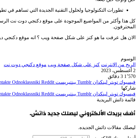
تطورات التكنولوجيا ولحلول التقنية الجديدة التي تساهم في تط
كل هذا وأكثر من المواضيع الموجودة على موقع دكنجي دوت نت الر
المحترفون.
الان هل عرفت ما هو كنز على شكل صفحة ويب ؟ انه موقع دكنجي د
الوسوم
الربح من الانترنت
كنز على شكل صفحة ويب
موقع دكنجي دوت نت
2 أغسطس، 2023
1٬570
3 دقائق
فيسبوك
تويتر
لينكدإن
بينتيريست
Odnoklassniki
شاركها
فيسبوك
تويتر
لينكدإن
بينتيريست
Odnoklassniki
قائمة ذاتش البريدية
أضف بريدك الألكتروني ليصلك جديد ذاتش.
ليصلك مقالات ذاتش الجديده.