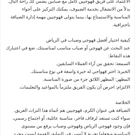
الاعتماد على فريق قهوجيين كامل مع صبابين يضمن لك راحة البال.
بدلاً من الانشغال بخدمة الضيوف، يمكنك التركيز على أجواء
المناسبة والاستمتاع بها، بينما يتولى قهوجيين مهمة إدارة الضيافة
باحترافية.
كيفية اختيار أفضل قهوجي وصباب في الرياض
عند البحث عن قهوجي أو صباب مناسب لمناسبتك، ضع في اعتبارك
هذه النقاط:
السمعة: تحقق من آراء العملاء السابقين.
الخبرة: اختر قهواجي له خبرة واسعة في نوع مناسبتك.
المظهر: المظهر اللائق جزء من صورة المناسبة.
الالتزام: احرص أن يكون الفريق ملتزماً بالمواعيد والتعليمات.
الخلاصة
الضيافة هي عنوان الكرم، قهوجيين هم حُماة هذا التراث العريق.
سواء كنت تستعد لزفاف فاخر، مناسبة عائلية، أو اجتماع رسمي،
فإن وجود قهوجي الرياض وقهوجي وصباب يرفع من مستوى
المناسبة ويجعلها تجربة لا تُنسى في النهاية، القهوة ليست مجرد