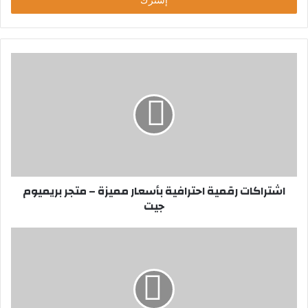
ل
ب
ر
ي
د
ك
ا
ل
إ
ل
ك
ت
ر
اشتراكات رقمية احترافية بأسعار مميزة – متجر بريميوم
و
جيت
ن
ي