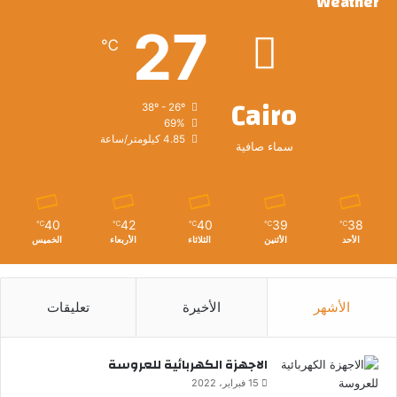
Weather
27
℃
Cairo
38º - 26º
69%
4.85 كيلومتر/ساعة
سماء صافية
40
42
40
39
38
℃
℃
℃
℃
℃
الأحد
الأثنين
الثلاثاء
الأربعاء
الخميس
الأشهر
الأخيرة
تعليقات
الاجهزة الكهربائية للعروسة
15 فبراير، 2022