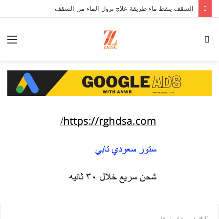
السقف ينقط ماء طريقة علاج نزول الماء من السقف
بحث
الق
عن
الرئيسية
/
منوعات