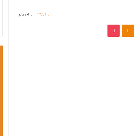
1٬531
4 دقائق
VKontak
Odnoklassniki
بوكيت