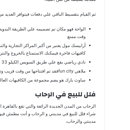
ثم القيام بتقسيط الباقي علي دفعات فيتوافر العديد من
الواحة فهو مكان تم تصميمه علي الطريقة البدوية 
وقت ممتع
أرابيسك مول يعتبر من أكبر المراكز التجارية وال
كافيهات فاخرة فيمكنك الاستمتاع بالخروج والتنزه
نادي رياضي يقع علي طريق السويس الكيلو 33 حيث يضم عدد كبير من حمامات السباحة والأجهزة الرياضية
ملاهي fun cityفقد تم افتتاحها من وقت قريب وتضم ألعاب ترفيهيه رائعة تناسب الكبار والصغار
ساوث بارك هو يضم مجموعة من الكافيهات العالمي
فلل للبيع في الرحاب
الرحاب من المدن الجديدة الرائعة والتي تقع بالقاهر
شراء فلل للبيع في مدينتي و الرحاب و أنت مطمئن فيو
مدينتي والرحاب،