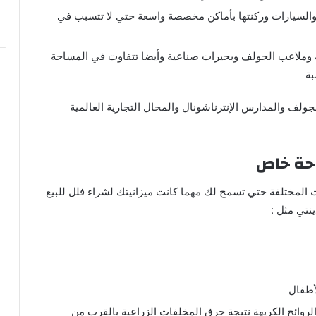
 والسيارات وركنتها بأماكن مخصصة واسعة حتي لا تتسبب في
وملاعب الجولف وبحيرات صناعية وأيضا تتفاوت في المساحة
بة
ولف والمدارس الإنترناشونال والمحال التجارية العالمية
احة خاص
ات المختلفة حتي تسمح لك مهما كانت ميزانيتك لشراء فلل للبيع
نتي مثل :
لأطفال
لروائح الكريهة نتيجة حرق المخلفات الزراعية بالقرب من