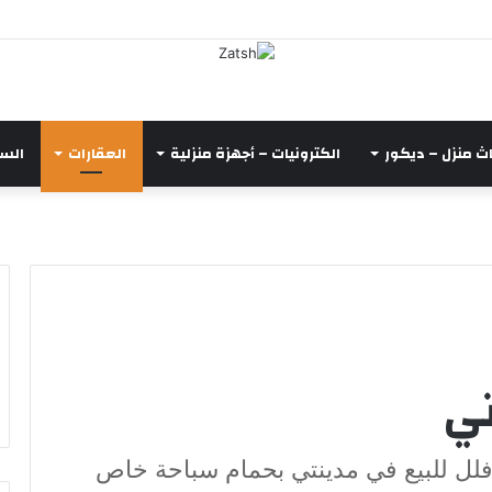
اث منزل – ديكور
الكترونيات – أجهزة منزلية
العقارات
السي
تي
 فلل للبيع في مدينتي بحمام سباحة خاص