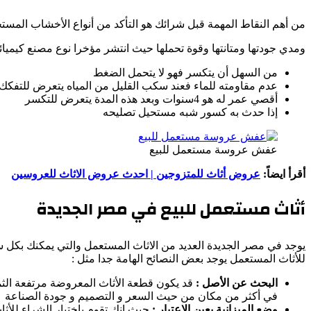
من أهم النقاط المهمة قبل شرائك هو التأكد من أنواع الأخشاب المست
ومدي جودتها ومتانتها وقوة تحملها حيث انتشر مؤخرا نوع مصنع كيميائيا من الأخشاب يسمي ب
من السهل أن يتكسر فهو لا يتحمل الضغط
عدم مقاومته للماء فعند سكب القليل من المياه يتعرض للتفكك 
أقصي عمر له هو 4سنوات وبعد هذه المدة يتعرض للتكسر
إذا حدث به كسور شبه مستحيل تصليحه
عفش عروسة مستعمل للبيع
أقرأ ايضاً:
عروض أثاث للمتزوجين | احدث عروض الاثاث للعروسين
أثاث مستعمل للبيع في مصر الجديدة
يوجد في مصر الجديدة العديد من الاثاث المستعمل والتي يمكنك بك
للأثاث المستعمل يوجد بعض النصائح الهامة جدا مثل :
البحث عن الأصل :
قد يكون قطعة الأثاث المعروضة مرتفعة الثم
في أكثر من مكان من حيث السعر و التصميم و جودة الصناعة
وضع الميزانية بعين الاعتبار :
حيث إنك تقوم باختيار الشراء للأثا