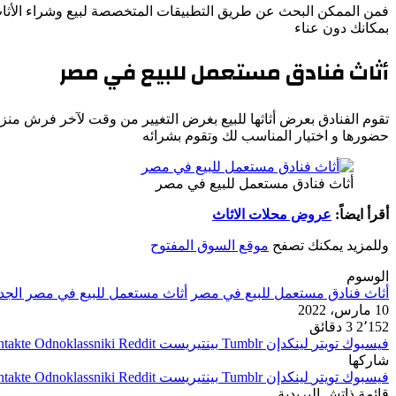
فمن الممكن البحث عن طريق التطبيقات المتخصصة لبيع وشراء الأثا
بمكانك دون عناء
أثاث فنادق مستعمل للبيع في مصر
تقوم الفنادق بعرض أثاثها للبيع بغرض التغيير من وقت لآخر فرش من
حضورها و اختيار المناسب لك وتقوم بشرائه
أثاث فنادق مستعمل للبيع في مصر
أقرأ ايضاً:
عروض محلات الاثاث
وللمزيد يمكنك تصفح
موقع السوق المفتوح
الوسوم
أثاث فنادق مستعمل للبيع في مصر
أثاث مستعمل للبيع في مصر الجد
10 مارس، 2022
2٬152
3 دقائق
فيسبوك
تويتر
لينكدإن
بينتيريست
Odnoklassniki
شاركها
فيسبوك
تويتر
لينكدإن
بينتيريست
Odnoklassniki
قائمة ذاتش البريدية