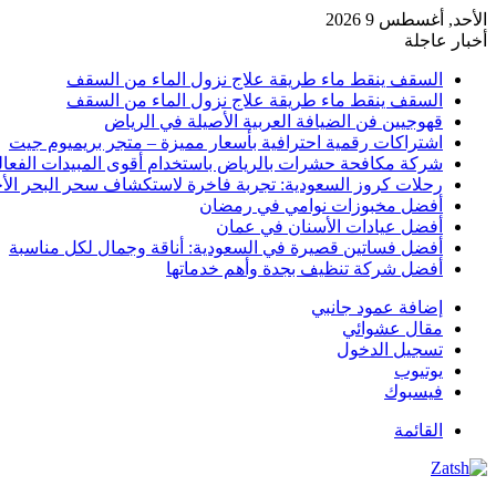
الأحد, أغسطس 9 2026
أخبار عاجلة
السقف ينقط ماء طريقة علاج نزول الماء من السقف
السقف ينقط ماء طريقة علاج نزول الماء من السقف
قهوجيين فن الضيافة العربية الأصيلة في الرياض
اشتراكات رقمية احترافية بأسعار مميزة – متجر بريميوم جيت
شركة مكافحة حشرات بالرياض باستخدام أقوى المبيدات الفعال
رحلات كروز السعودية: تجربة فاخرة لاستكشاف سحر البحر الأح
أفضل مخبوزات نوامي في رمضان
أفضل عيادات الأسنان في عمان
أفضل فساتين قصيرة في السعودية: أناقة وجمال لكل مناسبة
أفضل شركة تنظيف بجدة وأهم خدماتها
إضافة عمود جانبي
مقال عشوائي
تسجيل الدخول
يوتيوب
فيسبوك
القائمة