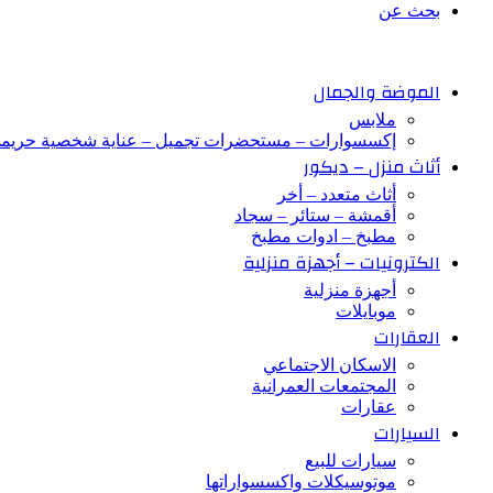
بحث عن
الموضة والجمال
ملابس
إكسسوارات – مستحضرات تجميل – عناية شخصية حريم
أثاث منزل – ديكور
أثاث متعدد – أخر
أقمشة – ستائر – سجاد
مطبخ – ادوات مطبخ
الكترونيات – أجهزة منزلية
أجهزة منزلية
موبايلات
العقارات
الاسكان الاجتماعي
المجتمعات العمرانية
عقارات
السيارات
سيارات للبيع
موتوسيكلات واكسسواراتها